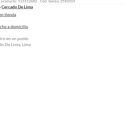
l producto: 113312682
Cód. tienda: 2581019
n
Cercado De Lima
en tienda
cho a domicilio
tiro en un punto
do De Lima, Lima