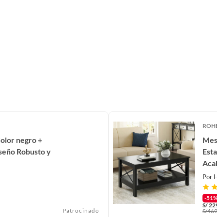
ROH
olor negro +
Mes
iseño Robusto y
Esta
Aca
Por
H
-51
S/
22
Patrocinado
S/
469