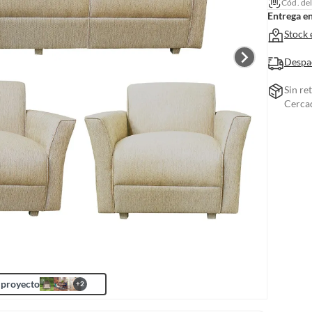
Cód. de
Entrega e
Stock 
Despa
Sin re
Cerca
 proyecto
+
2