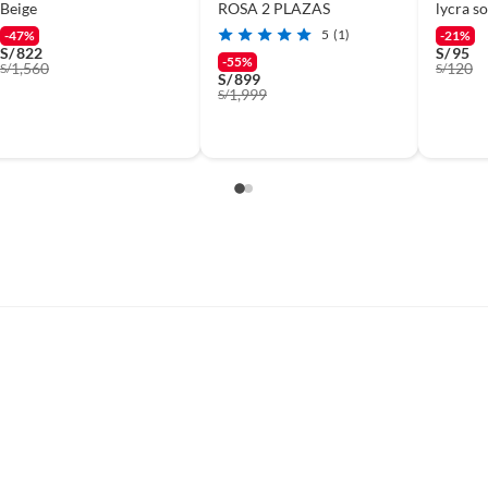
Beige
ROSA 2 PLAZAS
lycra s
5
(1)
-47%
-21%
S/
822
S/
95
-55%
1,560
120
S/
S/
S/
899
1,999
S/