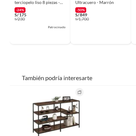
terciopelo liso 8 piezas -
Ultracuero - Marrón
Camel
-24%
-50%
S/
175
S/
849
230
1,700
S/
S/
Patrocinado
También podría interesarte