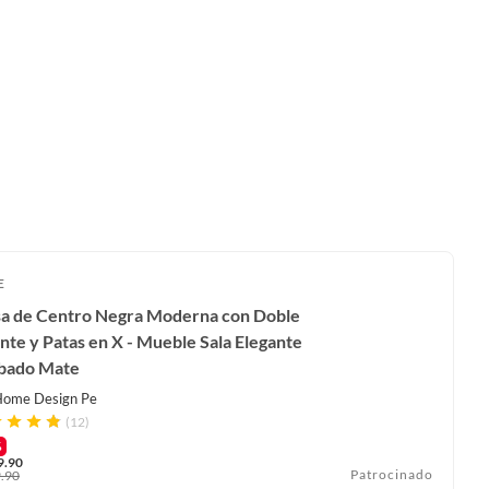
E
a de Centro Negra Moderna con Doble
nte y Patas en X - Mueble Sala Elegante
bado Mate
ome Design Pe
(12)
%
9.90
Patrocinado
.90