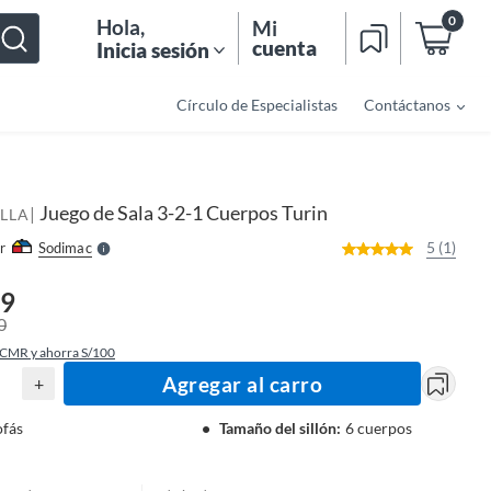
0
Hola
,
Mi
cuenta
Inicia sesión
Círculo de Especialistas
Contáctanos
o
f
n
I
r
e
Juego de Sala 3-2-1 Cuerpos Turin
|
l
LLA
l
e
5 (1)
r
Sodimac
S
99
0
 CMR y ahorra S/100
Agregar al carro
+
ofás
Tamaño del sillón
:
6 cuerpos