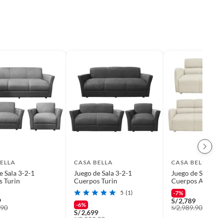
ELLA
CASA BELLA
CASA BELLA
e Sala 3-2-1
Juego de Sala 3-2-1
Juego de Sala 3
 Turin
Cuerpos Turin
Cuerpos Alican
5
(1)
-7%
9
S/
2,789
-6%
.90
2,989.90
S/
S/
2,699