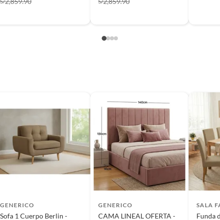
2,859.90
2,859.90
S/
S/
s de devolución y cambio:
so y otros productos para asfalto.
rodomésticos, tecnología, línea blanca, colchones, muebles,
, sin uso y deberá contar con todos sus accesorios,
diciones (sin rayas, piquetes, abolladuras, manchas,
GENERICO
GENERICO
SALA 
Sofa 1 Cuerpo Berlin -
CAMA LINEAL OFERTA -
Funda de