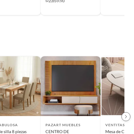
2,859.90
S/
FABULOSA
PAZART MUEBLES
VENTITAS HO
 silla 8 piezas
CENTRO DE
Mesa de Centro