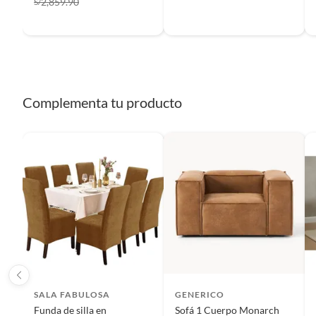
2,859.90
S/
Baterías de auto.
Motocicletas.
Otros plazos para devolución y cambio
Las siguientes categorías cuentan con los siguientes plazo
Complementa tu producto
2 días calendarios:
Cemento, mezclas de hormigón, morteros, ye
7 días calendarios:
Productos eléctricos o a combustión, elect
bicicletas y máquinas de ejercicio.
Deben estar cerrados, con todos sus sellos y etiquetas
Recuerda que el producto debe estar limpio, en buen estado
manuales de uso y con el empaque original en perfectas con
etc.).
SALA FABULOSA
GENERICO
Funda de silla en
Sofá 1 Cuerpo Monarch