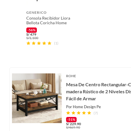
GENERICO
Consola Recibidor Liora
Bellota Coricha Home
-56%
S/
479
S/
1,100
(1)
ROHE
Mesa De Centro Rectangular-C
madera Rústico de 2 Niveles D
Fácil de Armar
Por
Home Design Pe
(7)
-51%
S/
229.90
S/
469.90