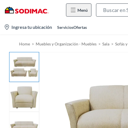
Menú
l
Ingresa tu ubicación
Servicios
Ofertas
o
c
Home
Muebles y Organización - Muebles
Sala
Sofás y
a
t
i
o
n
-
i
c
o
n