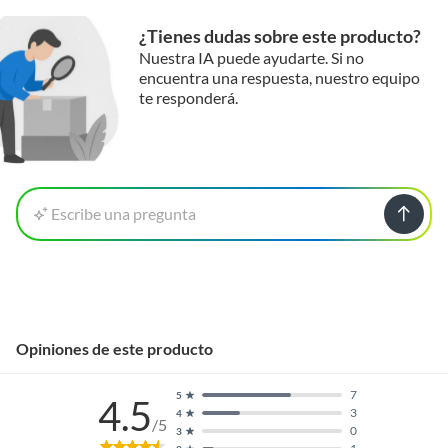
¿Tienes dudas sobre este producto?
Nuestra IA puede ayudarte. Si no
encuentra una respuesta, nuestro equipo
te responderá.
Escribe una pregunta
Opiniones de este producto
7
5
4.5
3
4
/5
0
3