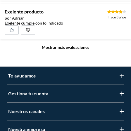
Exelente producto
hace 3 años
por Adrian
Exelente cumple con lo indicado
Mostrar más evaluaciones
Te ayudamos
Gestiona tu cuenta
LIbro de reclamaciones
Centro de ayuda
Nuestros canales
Mi cuenta
Servicio al cliente
Regístrate ahora
Nuestra empresa
Tiendas Sodimac y Maestro
Legales