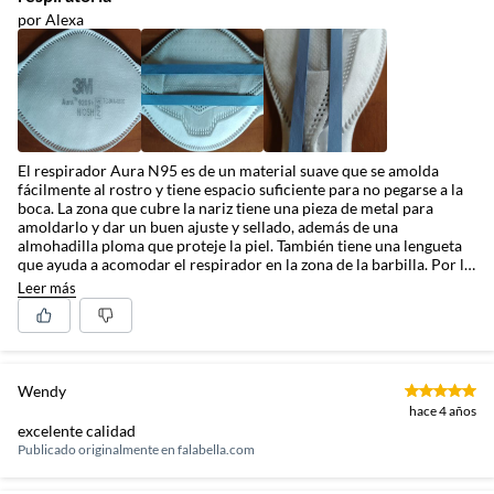
por Alexa
El respirador Aura N95 es de un material suave que se amolda
fácilmente al rostro y tiene espacio suficiente para no pegarse a la
boca. La zona que cubre la nariz tiene una pieza de metal para
amoldarlo y dar un buen ajuste y sellado, además de una
almohadilla ploma que proteje la piel. También tiene una lengueta
que ayuda a acomodar el respirador en la zona de la barbilla. Por lo
cómodo que es, te olvidas que lo llevas puesto. No da calor y es fácil
Leer más
respirar. Es magnífico para evitar alergias si se tiene que estar en un
ambiente con polen, ácaros o moho. No se siente para nada el
típico olor a húmedad o a guardado mientras lo llevas puesto y se
nota de inmediato la diferencia apenas te lo sacas. La caja viene con
tres respiradores. Cada uno viene en una bolsa plástica
Wendy
transparente sellada.
hace 4 años
excelente calidad
Publicado originalmente en
falabella.com