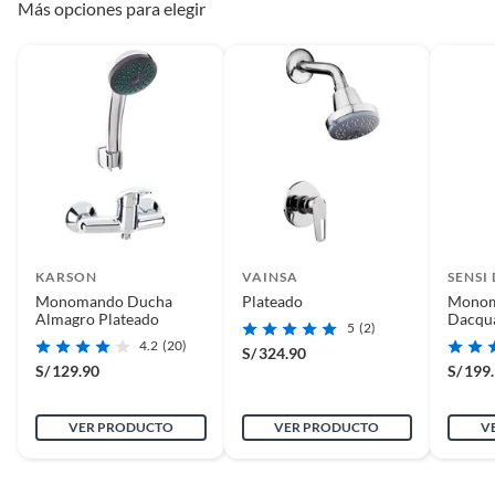
Más opciones para elegir
KARSON
VAINSA
SENSI
Monomando Ducha
Plateado
Monom
Almagro Plateado
Dacqua
5
(2)
4.2
(20)
S/
324.90
S/
129.90
S/
199
VER PRODUCTO
VER PRODUCTO
V