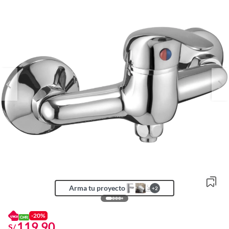
Arma tu proyecto
+
2
-20%
119.90
S/