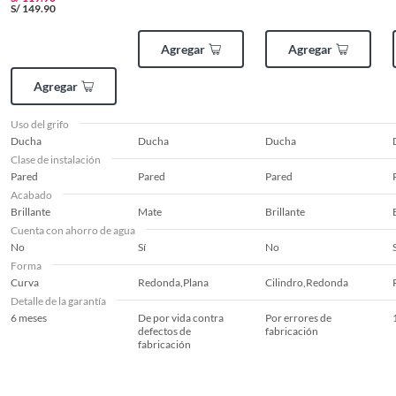
Uso del grifo
Ducha
S/
149.90
Agregar
Agregar
Tipo de fijación
Rápida
Agregar
Altura del grifo
No aplica
Uso del grifo
Ducha
Ducha
Ducha
Clase de instalación
Mecanismo de
Manual
Pared
Pared
Pared
accionamiento
Acabado
Brillante
Mate
Brillante
Cuenta con ahorro de agua
No
Sí
No
Forma
Curva
Redonda,Plana
Cilindro,Redonda
Detalle de la garantía
6 meses
De por vida contra
Por errores de
defectos de
fabricación
fabricación