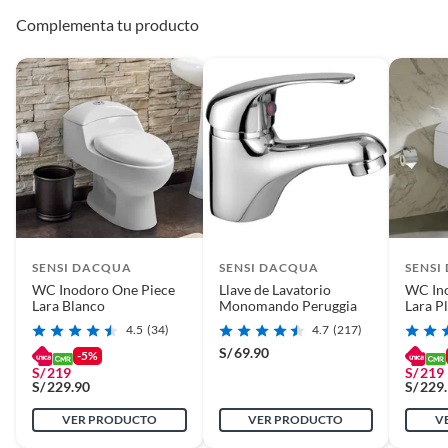
Complementa tu producto
SENSI DACQUA
SENSI DACQUA
SENSI
WC Inodoro One Piece
Llave de Lavatorio
WC Ino
Lara Blanco
Monomando Peruggia
Lara P
4.5
(34)
4.7
(217)
S/
69.90
-5%
S/
219
S/
219
S/
229.90
S/
229
VER PRODUCTO
VER PRODUCTO
V