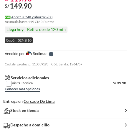
149.90
S/
o
f
Abre tu CMR y ahorra S/30
n
Acumula hasta
119
CMR Puntos
I
Llega hoy
Retira desde 120 min
r
e
Cupón: SENSI10
l
l
e
Vendido por
Sodimac
S
Cód. del producto: 113089195
Cód. tienda: 1564757
Servicios adicionales
Visita Técnica
S/
39.90
Conocer más opciones
Entrega en
Cercado De Lima
Stock en tienda
Despacho a domicilio