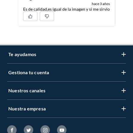
hace 3 años
Es de calidad,es igual de la imagen y si me sirvio
Te ayudamos
Gestiona tu cuenta
LIbro de reclamaciones
Centro de ayuda
Nuestros canales
Mi cuenta
Servicio al cliente
Regístrate ahora
Nuestra empresa
Tiendas Sodimac y Maestro
Legales
Recuperar mi clave
APP Sodimac
Tipos de entrega
Nuestra historia
Maestro