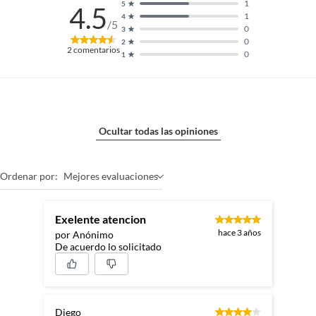
1
5
4.5
1
4
/5
0
3
0
2
2
comentarios
0
1
Ocultar todas las opiniones
Ordenar por:
Mejores evaluaciones
Exelente atencion
hace 3 años
por Anónimo
De acuerdo lo solicitado
Diego