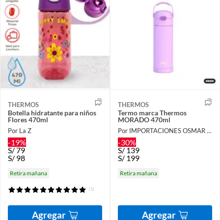
THERMOS
THERMOS
Botella hidratante para niños
Termo marca Thermos
Flores 470ml
MORADO 470ml
Por La Z
Por IMPORTACIONES OSMAR S.A.C.
-19%
-30%
S/
79
S/
139
S/
98
S/
199
Retira mañana
Retira mañana
(1)
Agregar
Agregar