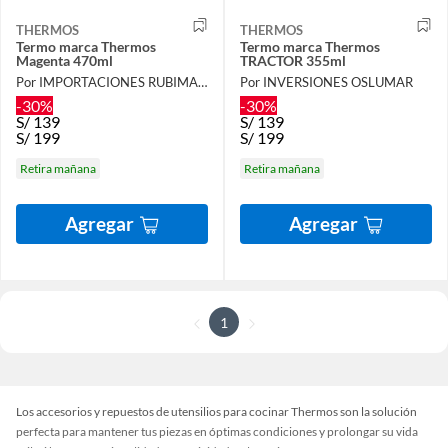
THERMOS
THERMOS
Termo marca Thermos
Termo marca Thermos
Magenta 470ml
TRACTOR 355ml
Por IMPORTACIONES RUBIMAR S.A.C.
Por INVERSIONES OSLUMAR
-30%
-30%
S/
139
S/
139
S/
199
S/
199
Retira mañana
Retira mañana
Agregar
Agregar
1
Los accesorios y repuestos de utensilios para cocinar Thermos son la solución
perfecta para mantener tus piezas en óptimas condiciones y prolongar su vida