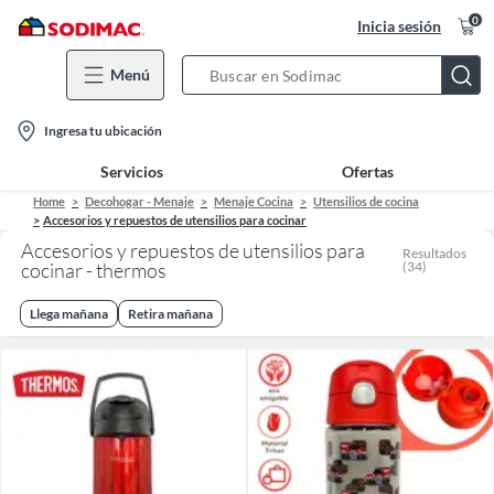
0
Inicia sesión
Menú
Search
Bar
location-
Ingresa tu ubicación
icon
Servicios
Ofertas
Home
Decohogar - Menaje
Menaje Cocina
Utensilios de cocina
Accesorios y repuestos de utensilios para cocinar
Accesorios y repuestos de utensilios para
Resultados
cocinar - thermos
(
34
)
Llega mañana
Retira mañana