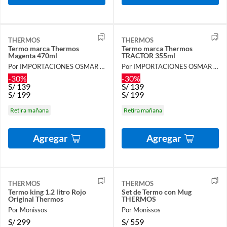
THERMOS
THERMOS
Termo marca Thermos
Termo marca Thermos
Magenta 470ml
TRACTOR 355ml
Por IMPORTACIONES OSMAR S.A.C.
Por IMPORTACIONES OSMAR S.A.C.
-30%
-30%
S/
139
S/
139
S/
199
S/
199
Retira mañana
Retira mañana
Agregar
Agregar
THERMOS
THERMOS
Termo king 1.2 litro Rojo
Set de Termo con Mug
Original Thermos
THERMOS
Por Monissos
Por Monissos
S/
299
S/
559