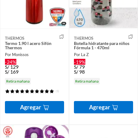
THERMOS
THERMOS
Termo 1.90 l acero Sifón
Botella hidratante para niños
Thermos
Fórmula 1 - 470ml
Por Monissos
Por La Z
-24%
-19%
S/
129
S/
79
S/
169
S/
98
Retira mañana
Retira mañana
(1)
Agregar
Agregar