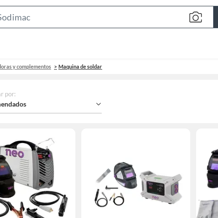
Search
Bar
doras y complementos
Maquina de soldar
r por
:
endados