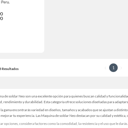
l Peru.
90
90
1
13 Resultados
na de soldar Neo son una excelente opción para quienes buscan calidad y funcionalidad
, rendimiento y durabilidad. Esta categoría ofrece soluciones diseñadas para adaptars
la gama encontrarás variedad en diseños, tamaños y acabados que se ajustan a distinto
y mejorar tu experiencia. Las Maquina de soldar Neo destacan por su calidad y estétic
r opciones, considera factores como la comodidad, la resistencia y el uso que le darás