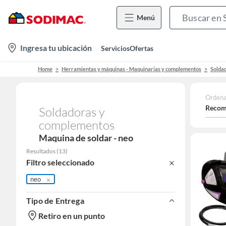
Menú
location-
Ingresa tu ubicación
Servicios
Ofertas
icon
Home
Herramientas y máquinas - Maquinarias y complementos
Solda
Ordena
Recom
Soldadoras y
complementos
Maquina de soldar - neo
Resultados
(
13
)
Filtro seleccionado
neo
Tipo de Entrega
Retiro en un punto