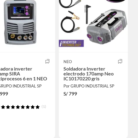
NEO
adora inverter
Soldadora Inverter
amp SIRA
electrodo 170amp Neo
tiprocesos 6 en 1 NEO
IC10170220 gris
GRUPO INDUSTRIAL SP
Por GRUPO INDUSTRIAL SP
,999
S/
799
(1)