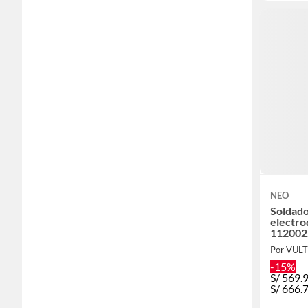
NEO
Soldado
electr
112002
Por VUL
-15%
S/
569.
S/
666.