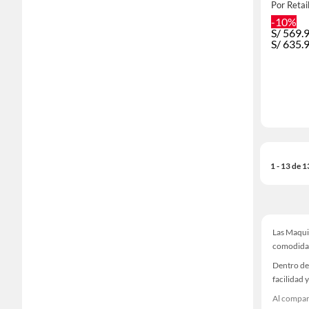
Por Retai
-10%
S/
569.
S/
635.
1 - 13 de 
Las Maqui
comodidad
Dentro de 
facilidad 
Al compara