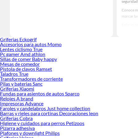
seguridad 
Conoce má
marcar la
Enlaces r
Com
Griferias Eckogrif
Am
Accesorios para autos Momo
Gen
Lentes ciclismo True
Maq
Pc gamer Amd athlon
Rot
Sillas de comer Baby happy
Wi
Mesas de comedor
Hid
Pistola de clavos Ramset
Tal
Taladros True
Mar
Transformadores de corriente
Pilas y baterias Sanc
Her
Griferias Xiaomi
Niv
Fundas para asientos de autos Sparco
Tal
Relojes A brand
Sie
Impresoras Advance
Ali
Faroles y candelabros Just home collection
Caj
Barras y rieles para cortinas Decoraciones leon
Ser
Griferias Cobra
Ciz
Higiene y cuidados para perros Petizoos
Pizarra adhesiva
Pis
Plafones y downlight Philips
Pis
Griferias Vainsa