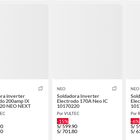
NEO
NEO
ra inverter
Soldadora Inverter
Sold
odo 200amp IX
Electrodo 170A Neo IC
Ele
20 NEO NEXT
10170220
101
TEC
Por VULTEC
Por R
-15%
-6%
90
S/
599.90
S/
5
70
S/
701.80
S/
6