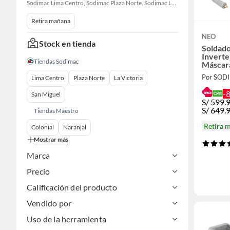
Sodimac Lima Centro, Sodimac Plaza Norte, Sodimac La Victoria, Sodimac San Miguel, Sodimac S. J. Lurigancho, Sodimac Primavera, Sodimac Chacarilla, Sodimac Av. La Molina, Sodimac Colonial, Sodimac Naranjal
Retira mañana
NEO
Stock en tienda
Soldado
Invert
Tiendas Sodimac
Máscara
Por SOD
Lima Centro
Plaza Norte
La Victoria
-
San Miguel
S/
599.
S/
649.
Tiendas Maestro
Retira 
Colonial
Naranjal
Mostrar más
Marca
Precio
Calificación del producto
Vendido por
Uso de la herramienta