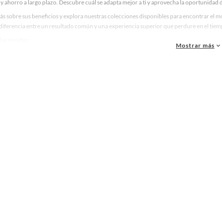
y ahorro a largo plazo. Descubre cuál se adapta mejor a ti y aprovecha la oportunidad d
s sobre sus beneficios y explora nuestras colecciones disponibles para encontrar el m
 diferencia entre un resultado común y una experiencia superior que perdure en el tiem
elacionados:
Mostrar más
presora de aire
oladora
erador electrico
uina de soldar
omartillo
ncha
rolavadora
adro inalambrico
tillo
ramientas
elador laser
adro
rra circular
cate
a de herramientas
rucho
alla
tola de impacto
tola de calor