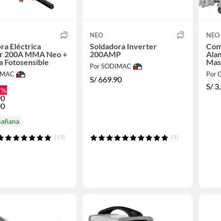
NEO
NEO
ra Eléctrica
Soldadora Inverter
Comb
er 200A MMA Neo +
200AMP
Alam
 Fotosensible
Mas
Por SODIMAC
IMAC
Por 
S/
669.90
S/
3
8%
90
90
mañana
(13)
(1)