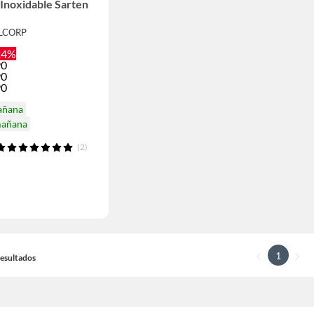
noxidable Sarten
LLCORP
24%
90
90
90
añana
mañana
(2)
1
 Resultados