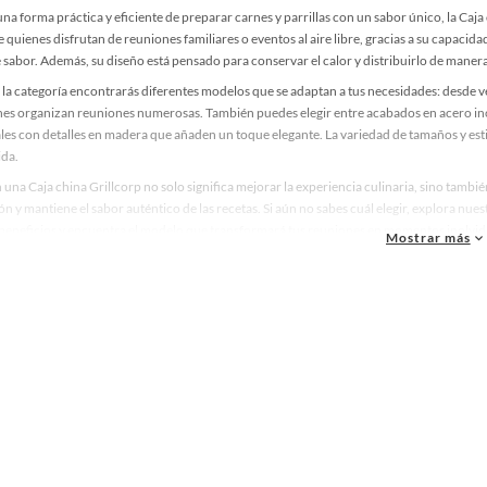
una forma práctica y eficiente de preparar carnes y parrillas con un sabor único, la Caj
e quienes disfrutan de reuniones familiares o eventos al aire libre, gracias a su capac
e sabor. Además, su diseño está pensado para conservar el calor y distribuirlo de maner
 la categoría encontrarás diferentes modelos que se adaptan a tus necesidades: desde 
nes organizan reuniones numerosas. También puedes elegir entre acabados en acero inox
les con detalles en madera que añaden un toque elegante. La variedad de tamaños y esti
ida.
n una Caja china Grillcorp no solo significa mejorar la experiencia culinaria, sino tamb
n y mantiene el sabor auténtico de las recetas. Si aún no sabes cuál elegir, explora nue
 beneficios y encuentra el modelo que transformará tus reuniones en momentos inolvid
Mostrar más
elacionados:
illa
cina
chon inflable
dos
a china
pa
ler
razas
ncuernas
ota de voley
oter