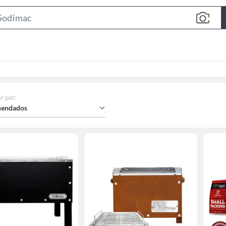
Search
Bar
r por
:
endados