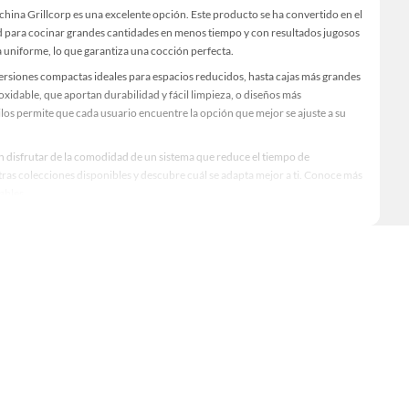
a china Grillcorp es una excelente opción. Este producto se ha convertido en el
idad para cocinar grandes cantidades en menos tiempo y con resultados jugosos
a uniforme, lo que garantiza una cocción perfecta.
versiones compactas ideales para espacios reducidos, hasta cajas más grandes
idable, que aportan durabilidad y fácil limpieza, o diseños más
los permite que cada usuario encuentre la opción que mejor se ajuste a su
ién disfrutar de la comodidad de un sistema que reduce el tiempo de
stras colecciones disponibles y descubre cuál se adapta mejor a ti. Conoce más
ables.