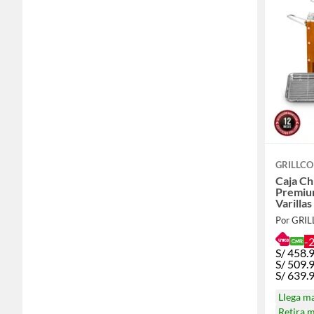
GRILLC
Caja Ch
Premium + Parril
Varilla
Por GRI
-
S/
458.
S/
509.
S/
639.
Llega m
Retira 