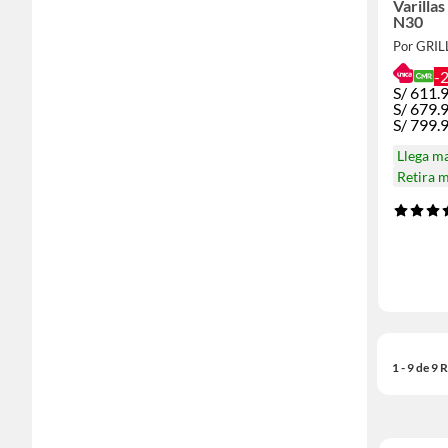
Varillas I
N30
Por GRI
-
S/
611.
S/
679.
S/
799.
Llega m
Retira 
1 - 9 de 9