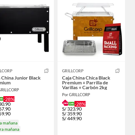
LLCORP
GRILLCORP
 China Junior Black
Caja China Chica Black
mium
Premium + Parrilla de
Varillas + Carbón 2kg
GRILLCORP
Por GRILLCORP
-28%
30.90
-28%
67.90
S/
323.90
59.90
S/
359.90
S/
449.90
ga mañana
ira mañana