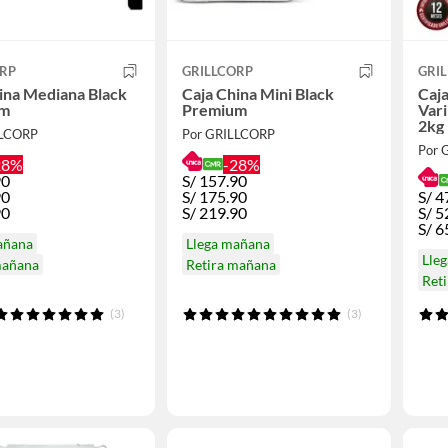
ORP
GRILLCORP
GRI
ina Mediana Black
Caja China Mini Black
Caja 
um
Premium
Varil
2kg
LLCORP
Por GRILLCORP
Por 
28%
-28%
90
S/
157.90
90
S/
175.90
S/
4
90
S/
219.90
S/
5
S/
6
añana
Llega mañana
Lle
mañana
Retira mañana
Ret
(3)
(3)