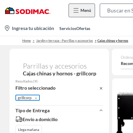
Menú
location-
Ingresa tu ubicación
Servicios
Ofertas
icon
Home
Jardín y terraza - Parrillas y accesorios
Cajas chinas y hornos
Ordena
Recom
Parrillas y accesorios
Cajas chinas y hornos - grillcorp
Resultados
(
9
)
Filtro seleccionado
grillcorp
Tipo de Entrega
Envío a domicilio
Llega mañana