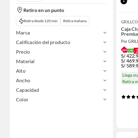
Retiro en un punto
Retira desde 120 min
Retira mañana
GRILLC
Caja Ch
Marca
Premi
Por GRI
Calificación del producto
-
Precio
S/
422.
S/
469.
Material
S/
589.
Alto
Llega m
Ancho
Retira 
Capacidad
Color