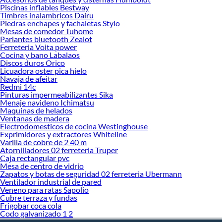
Piscinas inflables Bestway
Col
Timbres inalambricos Dairu
Moc
Piedras enchapes y fachaletas Stylo
Pisc
Mesas de comedor Tuhome
Sill
Parlantes bluetooth Zealot
Cam
Ferreteria Voita power
Ha
Cocina y bano Labalaos
Discos duros Orico
Bol
Licuadora oster pica hielo
Bar
Navaja de afeitar
Ful
Redmi 14c
Ca
Pinturas impermeabilizantes Sika
Pis
Menaje navideno Ichimatsu
Cañ
Maquinas de helados
Flo
Ventanas de madera
Mes
Electrodomesticos de cocina Westinghouse
Exprimidores y extractores Whiteline
Mue
Varilla de cobre de 2 40 m
Sill
Atornilladores 02 ferreteria Truper
Jue
Caja rectangular pvc
Maq
Mesa de centro de vidrio
Som
Zapatos y botas de seguridad 02 ferreteria Ubermann
To
Ventilador industrial de pared
Tro
Veneno para ratas Sapolio
Cil
Cubre terraza y fundas
Frigobar coca cola
Sog
Codo galvanizado 1 2
Sill