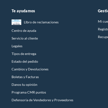
Parr
Par
Sill
Te ayudamos
Gesti
Bom
Parr
Mi cue
LIbro de reclamaciones
Asp
Mes
Regíst
Centro de ayuda
Kit 
Bic
Recupe
Servicio al cliente
Mes
Maq
Legales
Rep
Fil
Tipos de entrega
Car
Coc
Estado del pedido
Reji
Cambios y Devoluciones
Parr
Parr
Boletas y Facturas
Lin
Car
Danos tu opinión
Lin
Coo
Programa CMR puntos
Lin
Defensoría de Vendedores y Proveedores
Lin
Coo