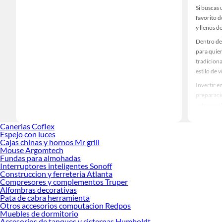
Si buscas 
favorito d
y llenos d
Dentro de
para quie
tradiciona
estilo de v
Invertir e
preparació
sobre sus
Enlaces r
Canerias Coflex
Parr
Espejo con luces
Cajas chinas y hornos Mr grill
Pis
Mouse Argomtech
Col
Fundas para almohadas
Tol
Interruptores inteligentes Sonoff
Caj
Construccion y ferreteria Atlanta
Car
Compresores y complementos Truper
Coo
Alfombras decorativas
Ter
Pata de cabra herramienta
Ma
Otros accesorios computacion Redpos
Muebles de dormitorio
Pel
Accesorios de tanques y cisternas Humboldt
Sco