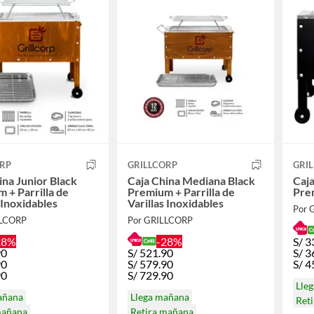
ORP
GRILLCORP
GRI
ina Junior Black
Caja China Mediana Black
Caja
la de
Premium + Parrilla de
Pre
s Inoxidables
Varillas Inoxidables
Por 
LLCORP
Por GRILLCORP
28%
-28%
S/
3
90
S/
521.90
S/
3
90
S/
579.90
S/
4
90
S/
729.90
Lle
añana
Llega mañana
Ret
mañana
Retira mañana