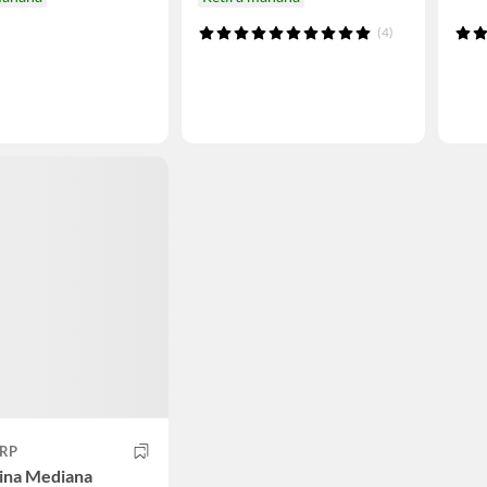
(4)
ORP
ina Mediana