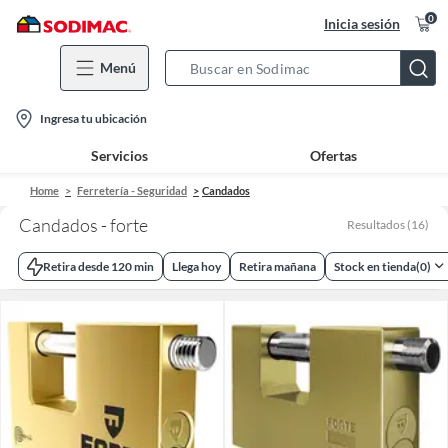
0
Inicia sesión
Menú
Search
Bar
location-
Ingresa tu ubicación
icon
Servicios
Ofertas
Home
Ferretería - Seguridad
Candados
Candados - forte
Resultados
(
16
)
Retira desde 120 min
Llega hoy
Retira mañana
Stock en tienda
(
0
)