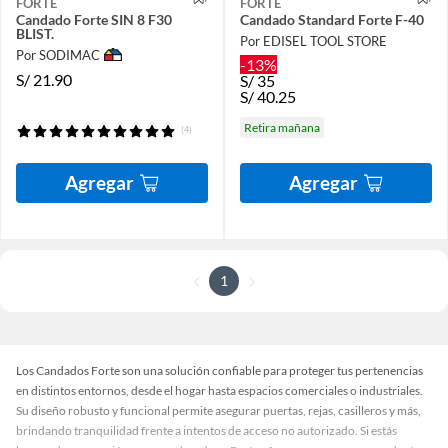
FORTE
FORTE
Candado Forte SIN 8 F30
Candado Standard Forte F-40
BLIST.
Por EDISEL TOOL STORE
Por SODIMAC
-13%
S/
21.90
S/
35
S/
40.25
Retira mañana
(4)
Agregar
Agregar
1
Los Candados Forte son una solución confiable para proteger tus pertenencias
en distintos entornos, desde el hogar hasta espacios comerciales o industriales.
Su diseño robusto y funcional permite asegurar puertas, rejas, casilleros y más,
brindando tranquilidad frente a intentos de acceso no autorizado. Si estás