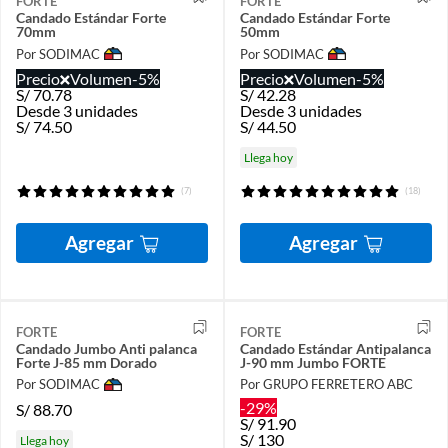
FORTE
FORTE
Candado Estándar Forte
Candado Estándar Forte
70mm
50mm
Por SODIMAC
Por SODIMAC
Precio
Volumen
-5%
Precio
Volumen
-5%
S/
70.78
S/
42.28
Desde 3 unidades
Desde 3 unidades
S/
74.50
S/
44.50
Llega hoy
(7)
(18)
Agregar
Agregar
FORTE
FORTE
Candado Jumbo Anti palanca
Candado Estándar Antipalanca
Forte J-85 mm Dorado
J-90 mm Jumbo FORTE
Por SODIMAC
Por GRUPO FERRETERO ABC
-29%
S/
88.70
S/
91.90
S/
130
Llega hoy