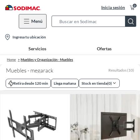
0
Inicia sesión
Menú
Search
Bar
location-
Ingresa tu ubicación
icon
Servicios
Ofertas
Home
Muebles y Organización - Muebles
Muebles - megarack
Resultados
(
10
)
Retira desde 120 min
Llega mañana
Stock en tienda
(
0
)