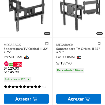
MEGARACK
MEGARACK
Soporte para TV Orbital III 32"
Soporte para TV Orbital II 37"
a 75"
a 60"
Por SODIMAC
Por SODIMAC
S/
139.90
-13%
S/
129.90
Retira desde 120 min
S/
149.90
Retira desde 120 min
(12)
Agregar
Agregar