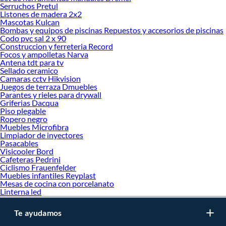
inviertes en durabilidad, rendimiento, excelencia y satisfacción garantizada.
Serruchos Pretul
Listones de madera 2x2
Mascotas Kulcan
Bombas y equipos de piscinas Repuestos y accesorios de piscinas
Codo pvc sal 2 x 90
Construccion y ferreteria Record
Focos y ampolletas Narva
Antena tdt para tv
Sellado ceramico
Camaras cctv Hikvision
Juegos de terraza Dmuebles
Parantes y rieles para drywall
Griferias Dacqua
Piso plegable
Ropero negro
Muebles Microfibra
Limpiador de inyectores
Pasacables
Visicooler Bord
Cafeteras Pedrini
Ciclismo Frauenfelder
Muebles infantiles Reyplast
Mesas de cocina con porcelanato
Linterna led
Te ayudamos