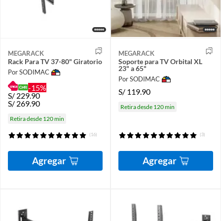
MEGARACK
MEGARACK
Rack Para TV 37-80" Giratorio
Soporte para TV Orbital XL
23" a 65"
Por SODIMAC
Por SODIMAC
-15%
S/
119.90
S/
229.90
S/
269.90
Retira desde 120 min
Retira desde 120 min
(16)
(3)
Agregar
Agregar