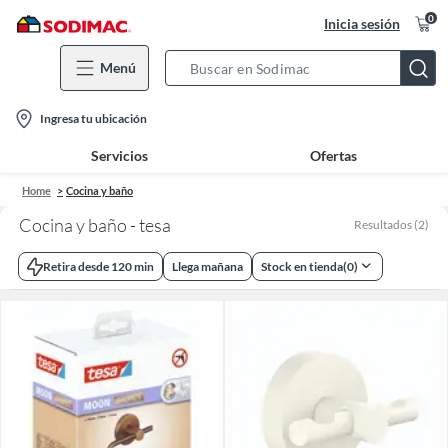
0
Inicia sesión
Menú
Search
Bar
location-
Ingresa tu ubicación
icon
Servicios
Ofertas
Home
Cocina y baño
Cocina y baño - tesa
Resultados
(
2
)
Retira desde 120 min
Llega mañana
Stock en tienda
(
0
)