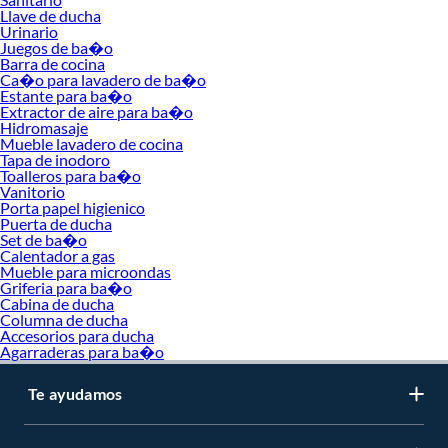
Llave de ducha
Urinario
Juegos de ba�o
Barra de cocina
Ca�o para lavadero de ba�o
Estante para ba�o
Extractor de aire para ba�o
Hidromasaje
Mueble lavadero de cocina
Tapa de inodoro
Toalleros para ba�o
Vanitorio
Porta papel higienico
Puerta de ducha
Set de ba�o
Calentador a gas
Mueble para microondas
Griferia para ba�o
Cabina de ducha
Columna de ducha
Accesorios para ducha
Agarraderas para ba�o
Te ayudamos