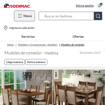
0
Inicia sesión
Menú
Search
Bar
location-
Ingresa tu ubicación
icon
Servicios
Ofertas
Home
Muebles y Organización - Muebles
Muebles de comedor
Muebles de comedor - madesa
Resultados
(
363
)
Llega mañana
Retira mañana