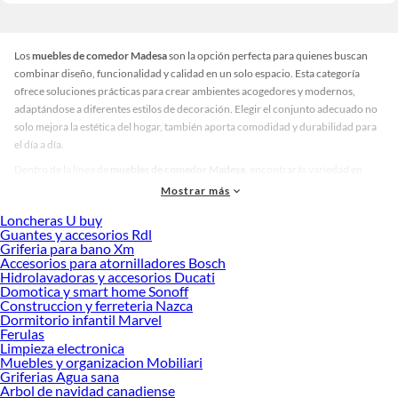
Los
muebles de comedor Madesa
son la opción perfecta para quienes buscan
combinar diseño, funcionalidad y calidad en un solo espacio. Esta categoría
ofrece soluciones prácticas para crear ambientes acogedores y modernos,
adaptándose a diferentes estilos de decoración. Elegir el conjunto adecuado no
solo mejora la estética del hogar, también aporta comodidad y durabilidad para
el día a día.
Dentro de la línea de
muebles de comedor Madesa
, encontrarás variedad en
tamaños, colores y acabados. Desde mesas compactas ideales para espacios
Mostrar más
reducidos hasta juegos completos con sillas ergonómicas para reuniones
Loncheras U buy
familiares. Además, hay opciones en tonos claros para ambientes luminosos y
Guantes y accesorios Rdl
diseños en madera oscura que aportan elegancia y sofisticación. Esta diversidad
Griferia para bano Xm
permite que cada usuario encuentre el conjunto que mejor se ajuste a su estilo y
Accesorios para atornilladores Bosch
Hidrolavadoras y accesorios Ducati
necesidades.
Domotica y smart home Sonoff
Al momento de elegir, considera factores como el número de comensales, el
Construccion y ferreteria Nazca
Dormitorio infantil Marvel
material y la facilidad de limpieza. Una buena elección garantiza confort y
Ferulas
armonía en tu comedor, convirtiéndolo en el lugar ideal para compartir
Limpieza electronica
momentos especiales. Explora nuestras colecciones disponibles y descubre cuál
Muebles y organizacion Mobiliari
se adapta mejor a ti. Conoce más sobre sus beneficios y transforma tu espacio
Griferias Agua sana
Arbol de navidad canadiense
con la calidad que caracteriza a Madesa.