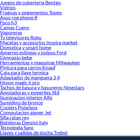
Juegos de cuberteria Bentgo
Sofa cama
Vidrios
Fraguas y pegamentos Topex
Escritorio
Asus rog phone 8
Foco h3
Ropero
Camas Cuero
Vaporeras
Bar
Tv televisores Roku
Silla gamer
Macetas y accesorios Inspira market
Domotica y smart home
Sillas de escritorio
Amarres eslingas y pulpos Ford
Gimnasio bebe
Rack para tv
Herramientas y maquinas Milwaukee
Pintura para carros Knauf
Muebles de sala
Caja para llave termica
Cama 2 plazas
Adaptador de manguera 3 4
Honor magic 6 pro
Zapatero
Tachos de basura y basureros Ninestars
Amoladoras y esmeriles Xtd
Tocador
Iluminacion interior Alfa
Sumidero de bronce
Comoda
Coolers Polarbox
Cama
Computacion gamer Jet
Silla ratan rey
Centro de entretenimiento
Batidoras Dessini italy
Tecnologia Sanc
Colchones
Llaves y salidas de ducha Trebol
Velador