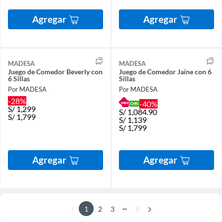
Agregar
Agregar
MADESA
MADESA
Juego de Comedor Beverly con
Juego de Comedor Jaíne con 6
6 Sillas
Sillas
Por MADESA
Por MADESA
-28%
-40%
S/
1,299
S/
1,084.90
S/
1,799
S/
1,139
S/
1,799
Agregar
Agregar
...
1
2
3
8