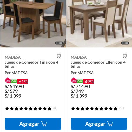
MADESA
MADESA
Juego de Comedor Tina con 4
Juego de Comedor Ellen con 4
Sillas
Sillas
Por MADESA
Por MADESA
-61%
-49%
S/
549.90
S/
714.90
S/
579
S/
749
S/
1,399
S/
1,399
(8)
(10)
Agregar
Agregar