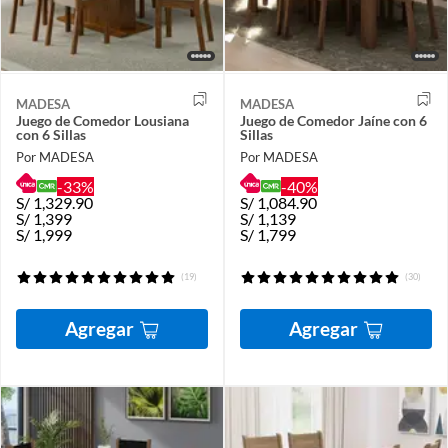
MADESA
MADESA
Juego de Comedor Lousiana
Juego de Comedor Jaíne con 6
con 6 Sillas
Sillas
Por MADESA
Por MADESA
-33%
-40%
S/
1,329.90
S/
1,084.90
S/
1,399
S/
1,139
S/
1,999
S/
1,799
(19)
(30)
Agregar
Agregar