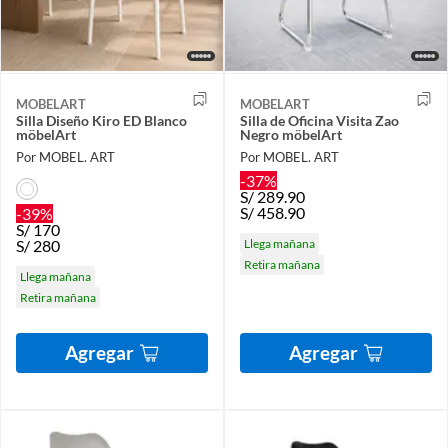
MOBELART
MOBELART
Silla Diseño Kiro ED Blanco
Silla de Oficina Visita Zao
möbelArt
Negro möbelArt
Por MOBEL. ART
Por MOBEL. ART
-37%
S/
289.90
S/
458.90
-39%
S/
170
S/
280
Llega mañana
Retira mañana
Llega mañana
Retira mañana
Agregar
Agregar