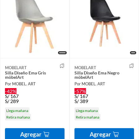
MOBELART
MOBELART
Silla Diseño Ema Gris
Silla Diseño Ema Negro
möbelArt
möbelArt
Por MOBEL. ART
Por MOBEL. ART
-42%
-57%
S/
167
S/
167
S/
289
S/
389
Llega mañana
Llega mañana
Retira mañana
Retira mañana
Agregar
Agregar