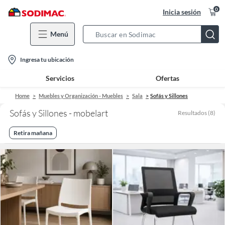
0
Inicia sesión
Menú
Search
Bar
location-
Ingresa tu ubicación
icon
Servicios
Ofertas
Home
Muebles y Organización - Muebles
Sala
Sofás y Sillones
Sofás y Sillones - mobelart
Resultados
(
8
)
Retira mañana