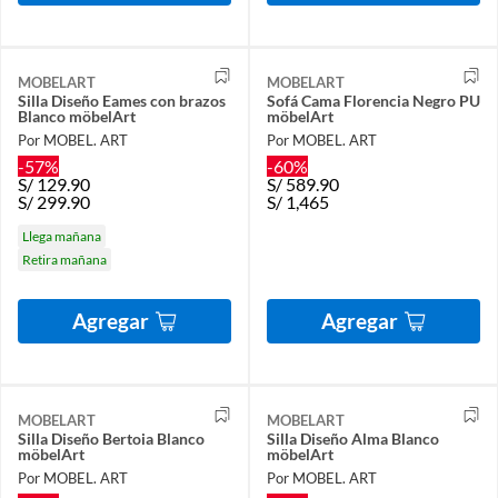
MOBELART
MOBELART
Silla Diseño Eames con brazos
Sofá Cama Florencia Negro PU
Blanco möbelArt
möbelArt
Por MOBEL. ART
Por MOBEL. ART
-57%
-60%
S/
129.90
S/
589.90
S/
299.90
S/
1,465
Llega mañana
Retira mañana
Agregar
Agregar
MOBELART
MOBELART
Silla Diseño Bertoia Blanco
Silla Diseño Alma Blanco
möbelArt
möbelArt
Por MOBEL. ART
Por MOBEL. ART