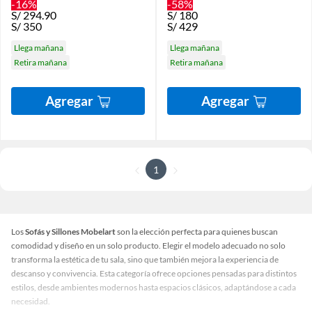
-16%
-58%
S/
294.90
S/
180
S/
350
S/
429
Llega mañana
Llega mañana
Retira mañana
Retira mañana
Agregar
Agregar
1
Los
Sofás y Sillones Mobelart
son la elección perfecta para quienes buscan
comodidad y diseño en un solo producto. Elegir el modelo adecuado no solo
transforma la estética de tu sala, sino que también mejora la experiencia de
descanso y convivencia. Esta categoría ofrece opciones pensadas para distintos
estilos, desde ambientes modernos hasta espacios clásicos, adaptándose a cada
necesidad.