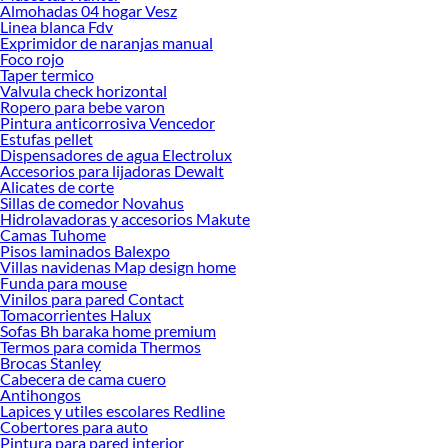
Almohadas 04 hogar Vesz
Precios de Cubrevolantes en Sodimac Perú
Linea blanca Fdv
Exprimidor de naranjas manual
Si buscar ahorrar, estás en la tienda correcta porque en Sodimac tenemos
Foco rojo
nuestra política de precios bajos garantizados en Cubrevolantes, así que no
Taper termico
dudes más y compra online este producto con sus complementos para que
Valvula check horizontal
termines tu proyecto al 100% a un costo económico. Además, elige entre las
Ropero para bebe varon
Pintura anticorrosiva Vencedor
opciones de delivery o recojo en tienda.
Estufas pellet
Las mejores marcas de Cubrevolantes
Dispensadores de agua Electrolux
Accesorios para lijadoras Dewalt
Sabemos que la calidad, confianza y seguridad son factores importantes al
Alicates de corte
momento de decidir qué modelo comprar, por ello contamos con una amplia
Sillas de comedor Novahus
oferta de marcas prestigiosas y reconocidas en Cubrevolantes. De esta manera,
Hidrolavadoras y accesorios Makute
inviertes en durabilidad, rendimiento, excelencia y satisfacción garantizada.
Camas Tuhome
Pisos laminados Balexpo
Villas navidenas Map design home
Funda para mouse
Vinilos para pared Contact
Tomacorrientes Halux
Sofas Bh baraka home premium
Termos para comida Thermos
Brocas Stanley
Cabecera de cama cuero
Antihongos
Lapices y utiles escolares Redline
Cobertores para auto
Pintura para pared interior