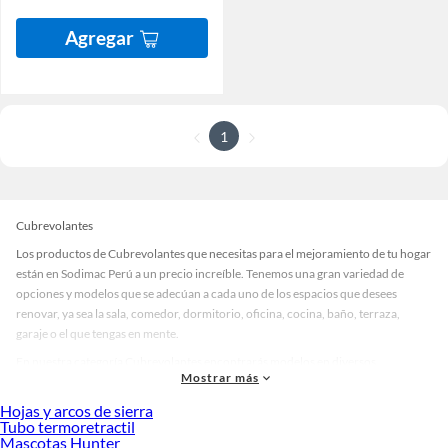
Agregar
1
Cubrevolantes
Los productos de Cubrevolantes que necesitas para el mejoramiento de tu hogar
están en Sodimac Perú a un precio increíble. Tenemos una gran variedad de
opciones y modelos que se adecúan a cada uno de los espacios que desees
renovar, ya sea la sala, comedor, dormitorio, oficina, cocina, baño, terraza,
garaje o el que tengas en mente.
En nuestra categoría Cubrevolantes encontrarás modelos en diversos
Mostrar más
materiales, medidas, colores y demás características específicas de tu
preferencia. Recuerda que solo en Sodimac Perú contamos con todo lo
Hojas y arcos de sierra
necesario para cada uno de tus proyectos en las mejores marcas de calidad y con
Tubo termoretractil
Mascotas Hunter
garantía.