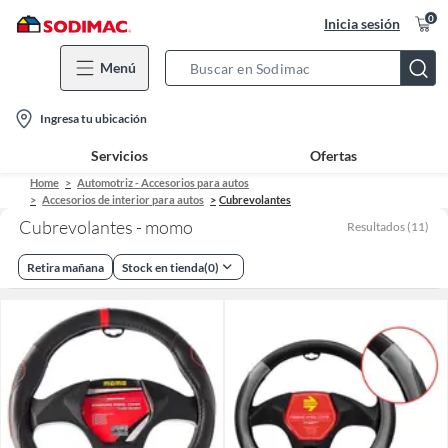
0
Inicia sesión
Menú
Search
Bar
location-
Ingresa tu ubicación
icon
Servicios
Ofertas
Home
Automotriz - Accesorios para autos
Accesorios de interior para autos
Cubrevolantes
Cubrevolantes - momo
Resultados
(
11
)
Retira mañana
Stock en tienda
(
0
)