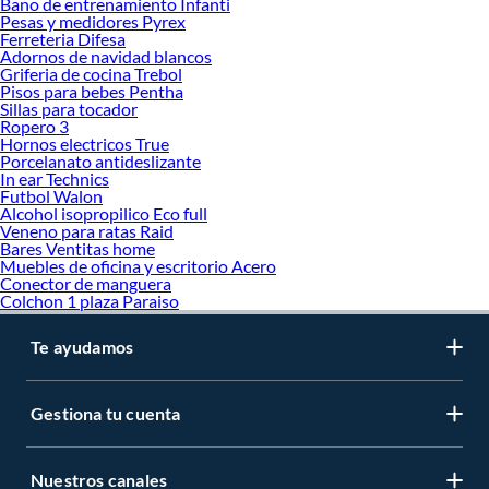
Bano de entrenamiento Infanti
Pesas y medidores Pyrex
Ferreteria Difesa
Adornos de navidad blancos
Griferia de cocina Trebol
Pisos para bebes Pentha
Sillas para tocador
Ropero 3
Hornos electricos True
Porcelanato antideslizante
In ear Technics
Futbol Walon
Alcohol isopropilico Eco full
Veneno para ratas Raid
Bares Ventitas home
Muebles de oficina y escritorio Acero
Conector de manguera
Colchon 1 plaza Paraiso
Te ayudamos
Gestiona tu cuenta
Nuestros canales