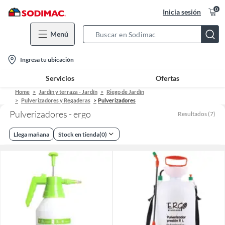
0
Inicia sesión
Menú
Search
Bar
location-
Ingresa tu ubicación
icon
Servicios
Ofertas
Home
Jardín y terraza - Jardín
Riego de Jardín
Pulverizadores y Regaderas
Pulverizadores
Pulverizadores - ergo
Resultados
(
7
)
Llega mañana
Stock en tienda
(
0
)