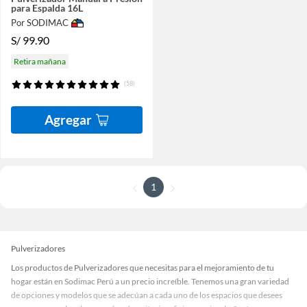
para Espalda 16L
Por SODIMAC
S/
99.90
Retira mañana
(58)
Agregar
1
Pulverizadores
Los productos de Pulverizadores que necesitas para el mejoramiento de tu
hogar están en Sodimac Perú a un precio increíble. Tenemos una gran variedad
de opciones y modelos que se adecúan a cada uno de los espacios que desees