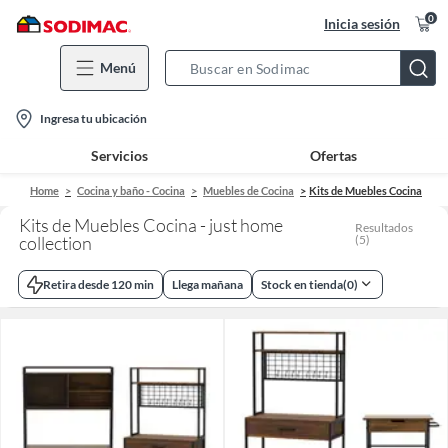
0
Inicia sesión
Menú
Search
Bar
location-
Ingresa tu ubicación
icon
Servicios
Ofertas
Home
Cocina y baño - Cocina
Muebles de Cocina
Kits de Muebles Cocina
Kits de Muebles Cocina - just home
Resultados
collection
(
5
)
Retira desde 120 min
Llega mañana
Stock en tienda
(
0
)