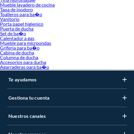
Mueble lavadero de cocina
Tapa de inodoro
Toalleros para ba�o
Vanitorio
Porta papel higienico
Puerta de ducha
Set de ba�o
Calentador a gas
Mueble para microondas
Griferia para ba�o
Cabina de ducha
Columna de ducha
Accesorios para ducha
Agarraderas para ba�o
Te ayudamos
Gestiona tu cuenta
Nuestros canales