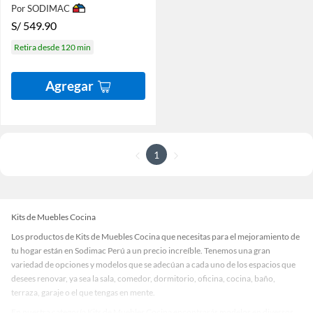
Por SODIMAC
S/
549.90
Retira desde 120 min
Agregar
1
Kits de Muebles Cocina
Los productos de Kits de Muebles Cocina que necesitas para el mejoramiento de
tu hogar están en Sodimac Perú a un precio increíble. Tenemos una gran
variedad de opciones y modelos que se adecúan a cada uno de los espacios que
desees renovar, ya sea la sala, comedor, dormitorio, oficina, cocina, baño,
terraza, garaje o el que tengas en mente.
En nuestra categoría Kits de Muebles Cocina encontrarás modelos en diversos