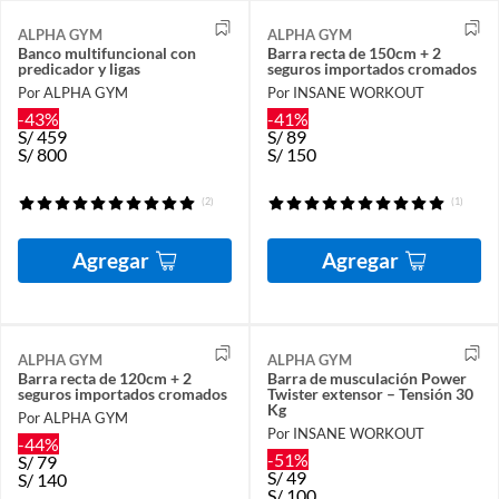
ALPHA GYM
ALPHA GYM
Banco multifuncional con
Barra recta de 150cm + 2
predicador y ligas
seguros importados cromados
Por ALPHA GYM
Por INSANE WORKOUT
-43%
-41%
S/
459
S/
89
S/
800
S/
150
(2)
(1)
Agregar
Agregar
ALPHA GYM
ALPHA GYM
Barra recta de 120cm + 2
Barra de musculación Power
seguros importados cromados
Twister extensor – Tensión 30
Kg
Por ALPHA GYM
Por INSANE WORKOUT
-44%
-51%
S/
79
S/
49
S/
140
S/
100