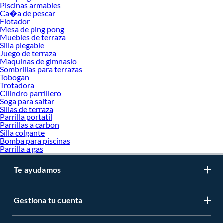
Piscinas armables
Ca�a de pescar
Flotador
Mesa de ping pong
Muebles de terraza
Silla plegable
Juego de terraza
Maquinas de gimnasio
Sombrillas para terrazas
Tobogan
Trotadora
Cilindro parrillero
Soga para saltar
Sillas de terraza
Parrilla portatil
Parrillas a carbon
Silla colgante
Bomba para piscinas
Parrilla a gas
Te ayudamos
Gestiona tu cuenta