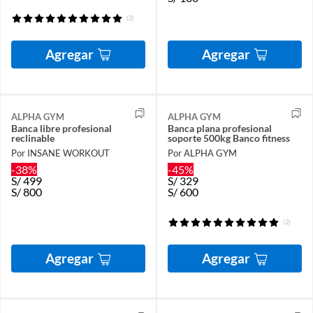
(2)
Agregar
Agregar
ALPHA GYM
ALPHA GYM
Banca libre profesional
Banca plana profesional
reclinable
soporte 500kg Banco fitness
Por INSANE WORKOUT
Por ALPHA GYM
-38%
-45%
S/
499
S/
329
S/
800
S/
600
(2)
Agregar
Agregar