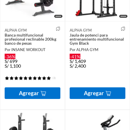
ALPHA GYM
ALPHA GYM
Banca multifuncional
Jaula de potenci para
profesional reclinable 200kg
entrenamiento multifuncional
banco de pesas
Gym Black
Por INSANE WORKOUT
Por ALPHA GYM
-36%
-41%
S/
699
S/
1,409
S/
1,100
S/
2,400
(3)
Agregar
Agregar