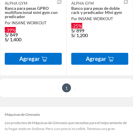
ALPHA GYM
ALPHA GYM
Banca para pesas GPRO
Banco para pesas de doble
multifuncional mini gym con
rack y predicador Mini gym
predicador
Por INSANE WORKOUT
Por INSANE WORKOUT
-25%
-39%
S/
899
S/
849
S/
1,200
S/
1,400
Agregar
Agregar
1
Máquinas de Gimnasio
Los productos de Máquinas de Gimnasio que necesitas para el mejoramiento de
tu hogar están en Sodimac Perú a un precio increíble. Tenemos una gran