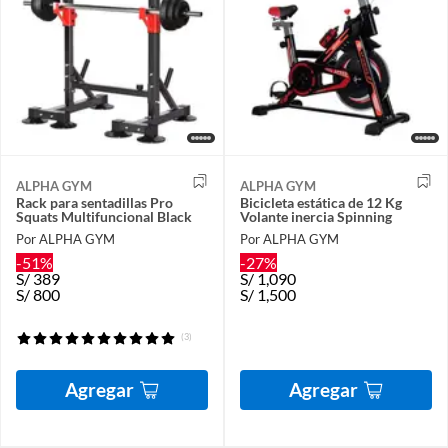
ALPHA GYM
ALPHA GYM
Rack para sentadillas Pro
Bicicleta estática de 12 Kg
Squats Multifuncional Black
Volante inercia Spinning
Por ALPHA GYM
Por ALPHA GYM
-51%
-27%
S/
389
S/
1,090
S/
800
S/
1,500
(3)
Agregar
Agregar