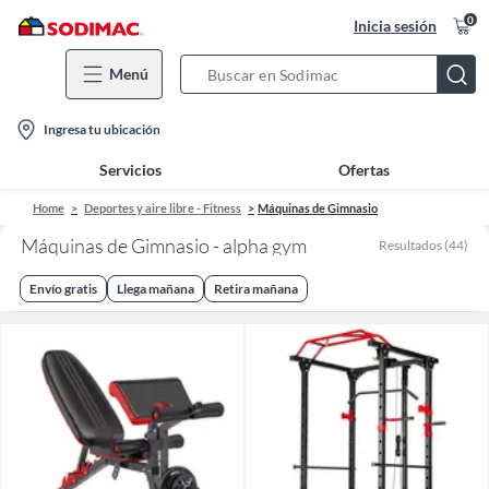
0
Inicia sesión
Menú
Search
Bar
location-
Ingresa tu ubicación
icon
Servicios
Ofertas
Home
Deportes y aire libre - Fitness
Máquinas de Gimnasio
Máquinas de Gimnasio - alpha gym
Resultados
(
44
)
Envío gratis
Llega mañana
Retira mañana