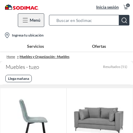
0
Inicia sesión
Menú
Search
Bar
location-
Ingresa tu ubicación
icon
Servicios
Ofertas
Home
Muebles y Organización - Muebles
Muebles - tugo
Resultados
(
51
)
Llega mañana