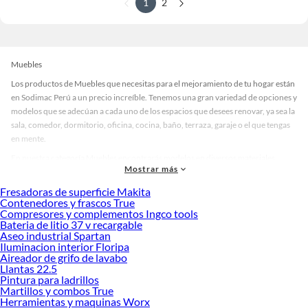
1
2
Muebles
Los productos de Muebles que necesitas para el mejoramiento de tu hogar están
en Sodimac Perú a un precio increíble. Tenemos una gran variedad de opciones y
modelos que se adecúan a cada uno de los espacios que desees renovar, ya sea la
sala, comedor, dormitorio, oficina, cocina, baño, terraza, garaje o el que tengas
en mente.
En nuestra categoría Muebles encontrarás modelos en diversos materiales,
Mostrar más
medidas, colores y demás características específicas de tu preferencia. Recuerda
que solo en Sodimac Perú contamos con todo lo necesario para cada uno de tus
Fresadoras de superficie Makita
proyectos en las mejores marcas de calidad y con garantía.
Contenedores y frascos True
Compresores y complementos Ingco tools
Precios de Muebles en Sodimac Perú
Bateria de litio 37 v recargable
Aseo industrial Spartan
Si buscar ahorrar, estás en la tienda correcta porque en Sodimac tenemos
Iluminacion interior Floripa
nuestra política de precios bajos garantizados en Muebles, así que no dudes más
Aireador de grifo de lavabo
y compra online este producto con sus complementos para que termines tu
Llantas 22.5
proyecto al 100% a un costo económico. Además, elige entre las opciones de
Pintura para ladrillos
delivery o recojo en tienda.
Martillos y combos True
Herramientas y maquinas Worx
Las mejores marcas de Muebles