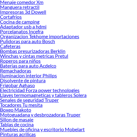
Menaje comedor Xm
Manguera retractil
Sabemos que la calidad, confianza y seguridad son factores importantes al
Impresoras 3d Dowell
momento de decidir qué modelo comprar, por ello contamos con una amplia
Cortafrios
oferta de marcas prestigiosas y reconocidas en Muebles. De esta manera,
Cocina de camping
inviertes en durabilidad, rendimiento, excelencia y satisfacción garantizada.
Adaptador usb a hdmi
Porcelanatos Incefra
Organizacion Tekhome importaciones
Pulidoras para auto Bosch
Cafeteras
Bombas presurizadoras Berklin
Winchas y cintas metricas Pretul
Roperos para niños
Baterias para auto Acdelco
Remachadoras
Iluminacion interior Philips
Disolvente de pintura
Frigobar Aghaso
Electricidad Forza power technologies
Llaves termomagneticas y tableros Solera
Senales de seguridad Truper
Tocadores Tu mesita
Boxeo Makoto
Motoguadana y desbrozadoras Truper
Sillon de masaje
Tablas de cocina
Muebles de oficina y escritorio Mobelart
Pinturas acrilicas