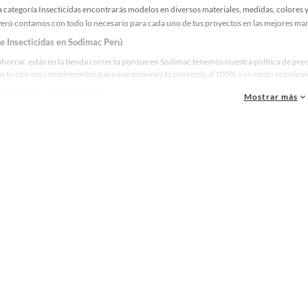
 categoría Insecticidas encontrarás modelos en diversos materiales, medidas, colores y
erú contamos con todo lo necesario para cada uno de tus proyectos en las mejores marc
de Insecticidas en Sodimac Perú
ahorrar, estás en la tienda correcta porque en Sodimac tenemos nuestra política de pre
ucto con sus complementos para que termines tu proyecto al 100% a un costo económico.
res marcas de Insecticidas
Mostrar más
ue la calidad, confianza y seguridad son factores importantes al momento de decidir 
as y reconocidas en Insecticidas. De esta manera, inviertes en durabilidad, rendimiento,