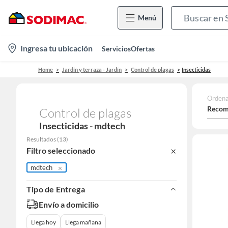
Menú
location-
Ingresa tu ubicación
Servicios
Ofertas
icon
Home
Jardín y terraza - Jardín
Control de plagas
Insecticidas
Ordena
Recom
Control de plagas
Insecticidas - mdtech
Resultados
(
13
)
Filtro seleccionado
mdtech
Tipo de Entrega
Envío a domicilio
Llega hoy
Llega mañana