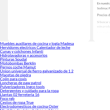
En nuestra
Sodimac P
Precios 
Si buscar 
este prod
Las mejo
Sabemos q
Muebles auxiliares de cocina y logia Madesa
prestigios
Hervidores electricos Calentador de leche
Cunas y colchones Infanti
Hidrolavadoras y accesorios
Pinturas Soudal
Motobombas Berklin
Pernos coche Mamut
Union universal de fierro galvanizado de 1 2
Macetas de piedra
Cojin para coxis
Loncheras de paw patrol
Pulverizadores Ingco tools
Detergentes y cuidado para la ropa
Llantas 02 ferreteria 16
Foco rgb
Cestos de ropa True
Electrodomesticos de cocina Oster