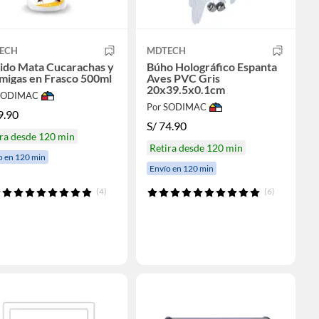
ECH
MDTECH
uido Mata Cucarachas y
Búho Holográfico Espanta
migas en Frasco 500ml
Aves PVC Gris
20x39.5x0.1cm
 SODIMAC
Por SODIMAC
9.90
S/
74.90
ra desde 120 min
Retira desde 120 min
o en 120 min
Envío en 120 min
(4)
(6)