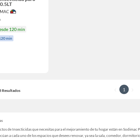
 0.5LT
IMAC
0
desde 120 min
120 min
1
13 Resultados
as
ctos de Insecticidas que necesitas para el mejoramiento de tu hogar están en Sodimac 
cúan a cada uno de los espacios que desees renovar, ya sea la sala, comedor, dormitorio,