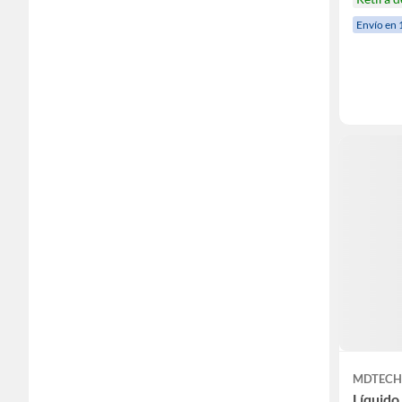
Envío en 
MDTEC
Líquido