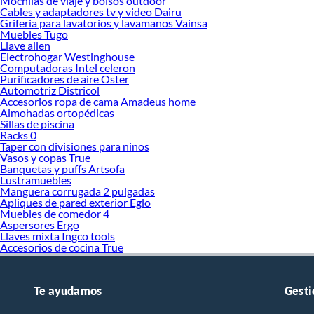
Mochilas de viaje y bolsos outdoor
Cables y adaptadores tv y video Dairu
Griferia para lavatorios y lavamanos Vainsa
Muebles Tugo
Llave allen
Electrohogar Westinghouse
Computadoras Intel celeron
Purificadores de aire Oster
Automotriz Districol
Accesorios ropa de cama Amadeus home
Almohadas ortopédicas
Sillas de piscina
Racks 0
Taper con divisiones para ninos
Vasos y copas True
Banquetas y puffs Artsofa
Lustramuebles
Manguera corrugada 2 pulgadas
Apliques de pared exterior Eglo
Muebles de comedor 4
Aspersores Ergo
Llaves mixta Ingco tools
Accesorios de cocina True
Te ayudamos
Gesti