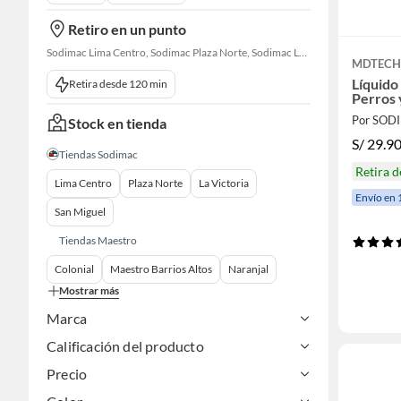
Retiro en un punto
Sodimac Lima Centro, Sodimac Plaza Norte, Sodimac La Victoria, Sodimac San Miguel, Sodimac S. J. Lurigancho, Sodimac Chacarilla, Sodimac Av. La Molina, Sodimac Colonial, Maestro Barrios Altos, Sodimac Naranjal
MDTEC
Líquido
Retira desde 120 min
Perros 
Por SOD
Stock en tienda
S/
29.9
Tiendas Sodimac
Retira 
Lima Centro
Plaza Norte
La Victoria
Envío en 
San Miguel
Tiendas Maestro
Colonial
Maestro Barrios Altos
Naranjal
Mostrar más
Marca
Calificación del producto
Precio