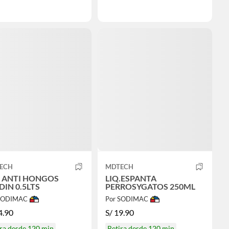
ECH
MDTECH
. ANTI HONGOS
LIQ.ESPANTA
DIN 0.5LTS
PERROSYGATOS 250ML
 SODIMAC
Por SODIMAC
4.90
S/
19.90
ra desde 120 min
Retira desde 120 min