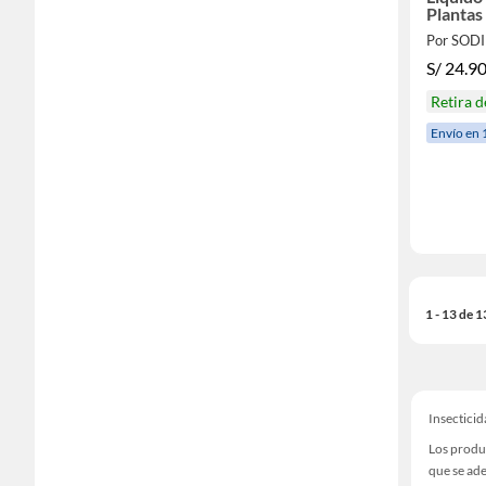
Plantas
Por SOD
S/
24.9
Retira 
Envío en 
1 - 13 de 
Insecticid
Los produ
que se ade