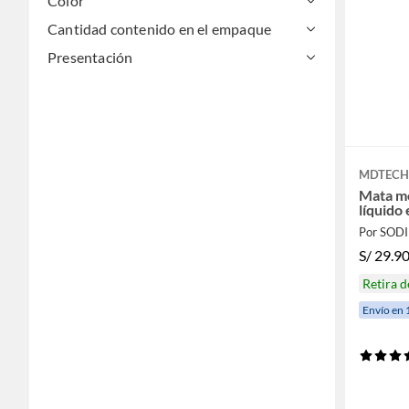
Color
Cantidad contenido en el empaque
Presentación
MDTEC
Mata m
líquido
Por SOD
S/
29.9
Retira 
Envío en 