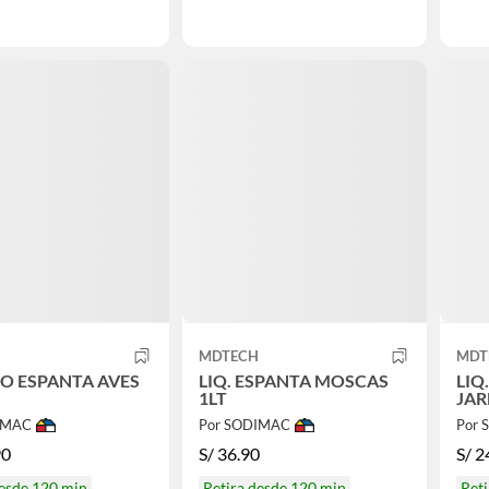
H
MDTECH
MDT
DO ESPANTA AVES
LIQ. ESPANTA MOSCAS
LIQ
1LT
JAR
IMAC
Por SODIMAC
Por
90
S/
36.90
S/
2
desde 120 min
Retira desde 120 min
Reti