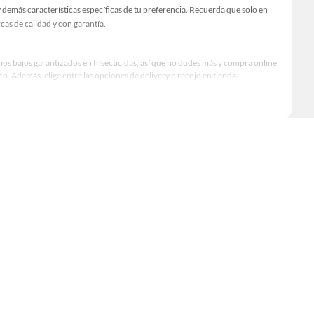
 demás características específicas de tu preferencia. Recuerda que solo en
as de calidad y con garantía.
cios bajos garantizados en Insecticidas, así que no dudes más y compra online
 Además, elige entre las opciones de delivery o recojo en tienda.
qué modelo comprar, por ello contamos con una amplia oferta de marcas
 excelencia y satisfacción garantizada.