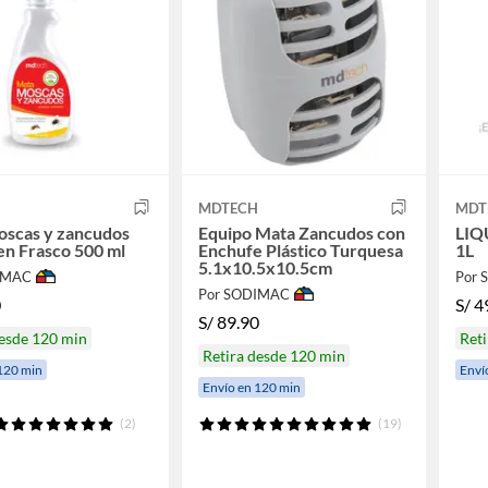
H
MDTECH
MDT
oscas y zancudos
Equipo Mata Zancudos con
LIQ
 en Frasco 500 ml
Enchufe Plástico Turquesa
1L
5.1x10.5x10.5cm
IMAC
Por
Por SODIMAC
0
S/
4
S/
89.90
desde 120 min
Reti
Retira desde 120 min
120 min
Enví
Envío en 120 min
(2)
(19)