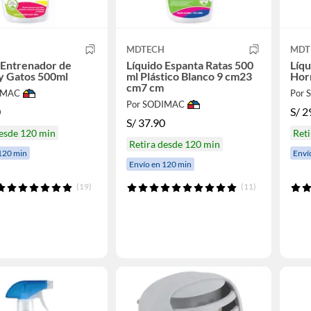
H
MDTECH
MDT
 Entrenador de
Líquido Espanta Ratas 500
Líq
y Gatos 500ml
ml Plástico Blanco 9 cm23
Hor
cm7 cm
IMAC
Por
Por SODIMAC
0
S/
2
S/
37.90
desde 120 min
Reti
Retira desde 120 min
120 min
Enví
Envío en 120 min
(19)
(11)