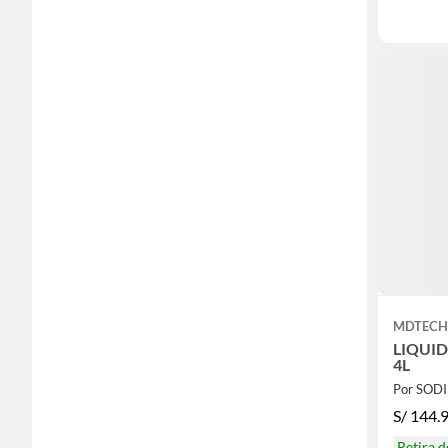
MDTEC
LIQUI
4L
Por SOD
S/
144.
Retira 