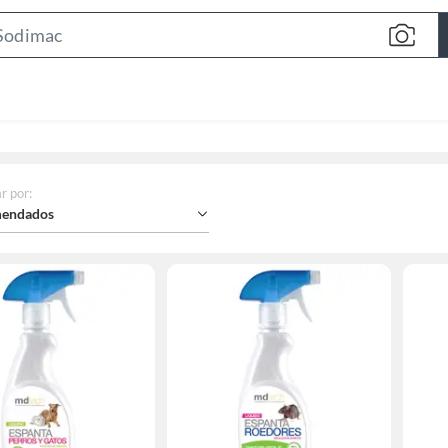
Search
Bar
r por
:
endados