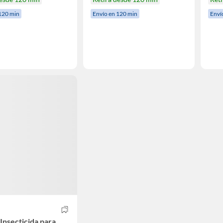
120 min
Envío en 120 min
Enví
H
 Insecticida para