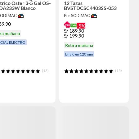
trico Oster 3-5 Gal OS-
12 Tazas
A233W Blanco
BVSTDCSC4403SS-053
 SODIMAC
Por SODIMAC
89.90
-5%
S/
189.90
ira mañana
S/
199.90
ECIAL ELECTRO
Retira mañana
Envío en 120 min
(13)
(15)