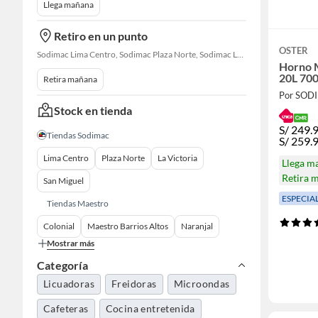
Llega mañana
Retiro en un punto
OSTER
Sodimac Lima Centro, Sodimac Plaza Norte, Sodimac La Victoria, Sodimac San Miguel, Sodimac S. J. Lurigancho, Sodimac Primavera, Sodimac Chacarilla, Sodimac Av. La Molina, Sodimac Colonial, Maestro Barrios Altos, Sodimac Naranjal
Horno 
20L 7
Retira mañana
Por SOD
Stock en tienda
S/
249.
Tiendas Sodimac
S/
259.
Lima Centro
Plaza Norte
La Victoria
Llega m
Retira 
San Miguel
ESPECIA
Tiendas Maestro
Colonial
Maestro Barrios Altos
Naranjal
Mostrar más
Categoría
Licuadoras
Freidoras
Microondas
Cafeteras
Cocina entretenida