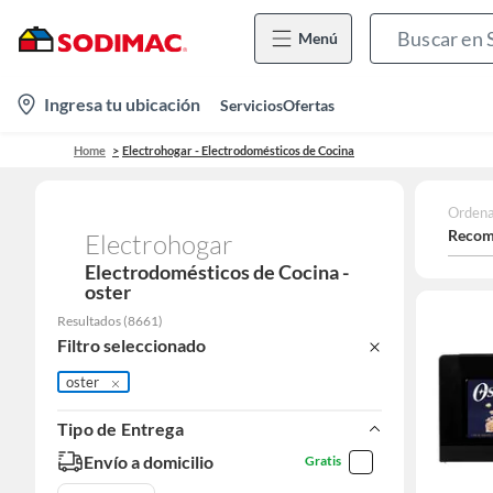
Menú
location-
Ingresa tu ubicación
Servicios
Ofertas
icon
Home
Electrohogar - Electrodomésticos de Cocina
Ordena
Recom
Electrohogar
Electrodomésticos de Cocina -
oster
Resultados
(
8661
)
Filtro seleccionado
oster
Tipo de Entrega
Envío a domicilio
Gratis