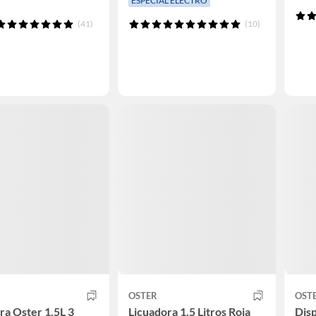
ESPECIAL ELECTRO
(41)
(10)
OSTER
OST
ra Oster 1.5L 3
Licuadora 1.5 Litros Roja
Dis