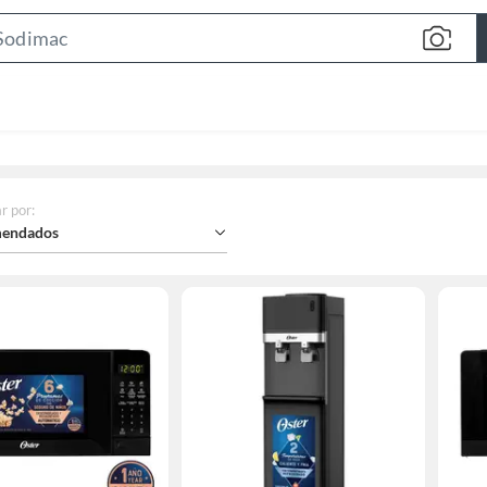
Search
Bar
r por
:
endados