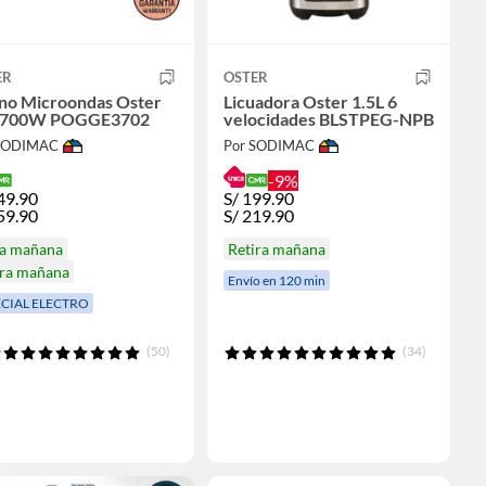
ER
OSTER
no Microondas Oster
Licuadora Oster 1.5L 6
 700W POGGE3702
velocidades BLSTPEG-NPB
 SODIMAC
Por SODIMAC
-9%
49.90
S/
199.90
59.90
S/
219.90
ga mañana
Retira mañana
ira mañana
Envío en 120 min
ECIAL ELECTRO
(50)
(34)