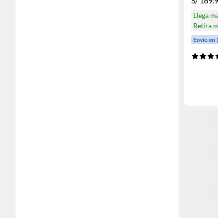
S/
169.
Llega m
Retira 
Envío en 