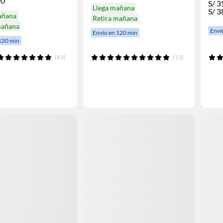
90
S/
3
Llega mañana
S/
3
añana
Retira mañana
mañana
Enví
Envío en 120 min
120 min
(43)
(13)