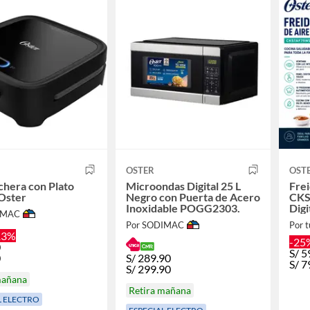
OSTER
OST
hera con Plato
Microondas Digital 25 L
Frei
Oster
Negro con Puerta de Acero
CKS
Inoxidable POGG2303.
Dig
IMAC
Vent
Por SODIMAC
Por t
13%
-25
0
S/
5
0
S/
289.90
S/
7
S/
299.90
mañana
Retira mañana
L ELECTRO