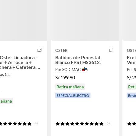
OSTER
OST
ster Licuadora -
Batidora de Pedestal
Frei
r + Arrocera +
Blanco FPSTHS3612.
Ven
hera + Cafetera y
Por SODIMAC
Por
a
as Cia
S/
199.90
S/
2
Retira mañana
Ret
9
ESPECIAL ELECTRO
Enví
mañana
(4)
(6)