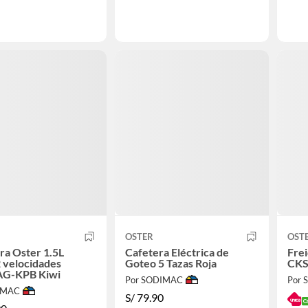
OSTER
OST
ra Oster 1.5L
Cafetera Eléctrica de
Frei
 velocidades
Goteo 5 Tazas Roja
CKS
G-KPB Kiwi
Por SODIMAC
Por
IMAC
S/
79.90