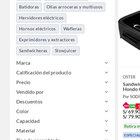
Batidoras
Ollas arroceras y multiusos
Hervidores eléctricos
Hornos eléctricos
Wafleras
Exprimidores y extractores
Sandwicheras
Slowjuicer
Dispensadores de agua
Marca
Calificación del producto
Accesorios y repuestos
OSTER
electrodomésticos cocina
Precio
Sandwic
Procesadora de alimentos
Picadoras
Hondo 
Vendido por
Por SOD
Parrilla electrica y cocina de mesa
Descuentos
-
Tostadores eléctricos
Color
S/
69.9
S/
79.9
Capacidad
Retira 
Material
ESPECIA