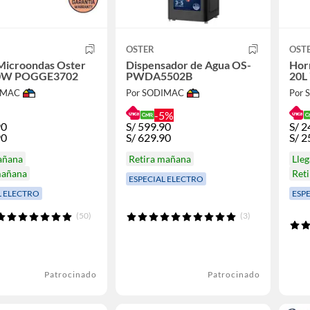
OSTER
OST
Microondas Oster
Dispensador de Agua OS-
Hor
00W POGGE3702
PWDA5502B
20L
IMAC
Por SODIMAC
Por
-5%
90
S/
599.90
S/
2
90
S/
629.90
S/
2
añana
Retira mañana
Lle
mañana
Ret
ESPECIAL ELECTRO
L ELECTRO
ESP
(50)
(3)
Patrocinado
Patrocinado