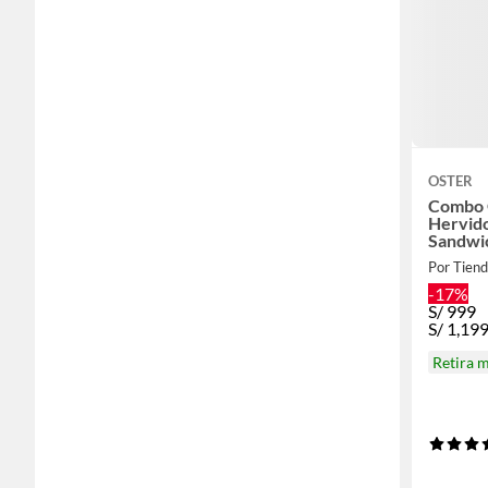
OSTER
Combo O
Hervido
Sandwic
Freidor
Por Tiend
-17%
S/
999
S/
1,19
Retira 