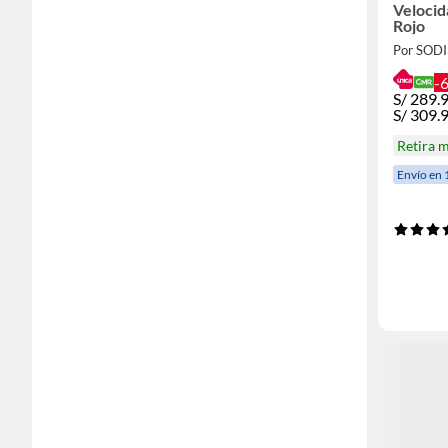
Veloci
Rojo
Por SOD
-
S/
289.
S/
309.
Retira 
Envío en 