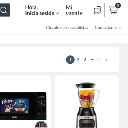
0
Hola
,
Mi
cuenta
Inicia sesión
Círculo de Especialistas
Contáctanos
...
1
2
3
181