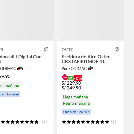
ER
OSTER
dora 4Lt Digital Con
Freidora de Aire Oster
t
CKSTAF401MDF 4 L
 SODIMAC
Por SODIMAC
99.90
-8%
S/
229.90
ira mañana
S/
249.90
o en 120 min
Llega mañana
Retira mañana
Envío en 120 min
(11)
(13)