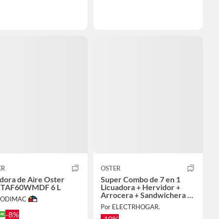
ER
OSTER
dora de Aire Oster
Super Combo de 7 en 1
TAF60WMDF 6 L
Licuadora + Hervidor +
Arrocera + Sandwichera +
 SODIMAC
Cafetera + Freidora y
Por ELECTRHOGAR.
Plancha
-8%
-10%