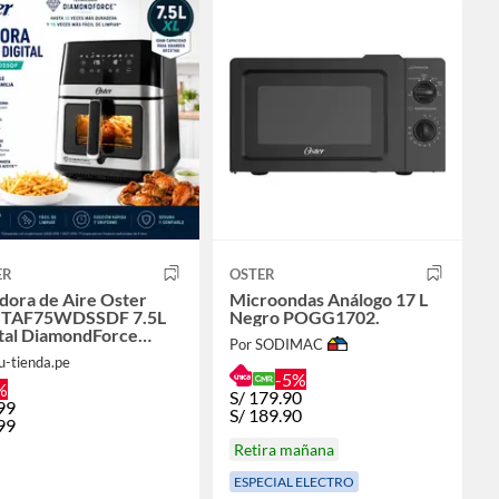
ER
OSTER
dora de Aire Oster
Microondas Análogo 17 L
TAF75WDSSDF 7.5L
Negro POGG1702.
ital DiamondForce
Por SODIMAC
ana Luz Interna
u-tienda.pe
-5%
%
S/
179.90
99
S/
189.90
99
Retira mañana
ESPECIAL ELECTRO