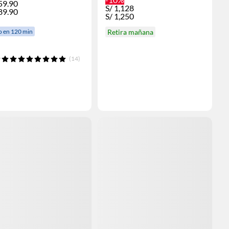
59.90
S/
1,128
89.90
S/
1,250
Retira mañana
o en 120 min
(14)