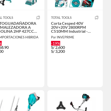
L TOOLS
TOTAL TOOLS
TOGUADAÑADORA
Corta Cesped 40V
SMALEZADORA A
20V+20V 2800RPM
OLINA 2HP 427CC
C510MM Industrial -
AL - TP5434421
TLMLI4020
IMPORTACIONES HIBRIDA
Por INVEPRIME
%
-19%
68.90
S/
2,600
00
S/
3,200