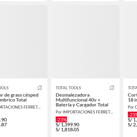
OOLS
TOTAL TOOLS
TOTA
r de grass césped
Desmalezadora
Cort
ámbrico Total
Multifuncional 40v +
18 i
Batería y Cargador Total
Por IMPORTACIONES FERRETOOLS
Por
Por IMPORTACIONES FERRETOOLS
-23
.90
-23%
S/
1
.87
S/
1,399.90
S/
2
S/
1,818.05