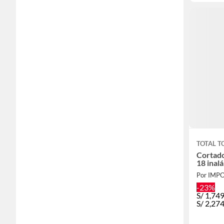
TOTAL T
Cortado
18 inal
-23%
S/
1,749
S/
2,274