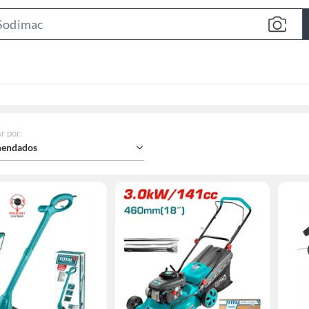
Search
Bar
r por
:
endados