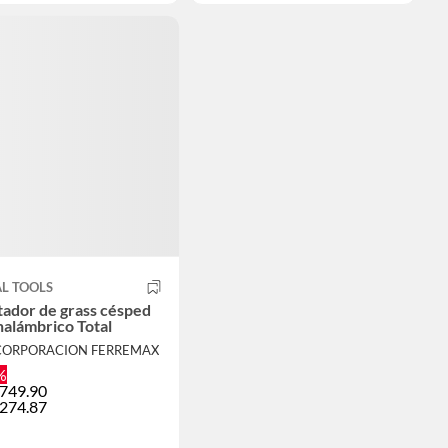
L TOOLS
ador de grass césped
nalámbrico Total
 CORPORACION FERREMAX
%
,749.90
,274.87