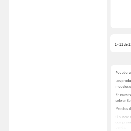
1 - 11 de 
Podadora
Los produ
modelos qu
En nuestr
solo en S
Precios 
Si buscar 
compra on
tienda.