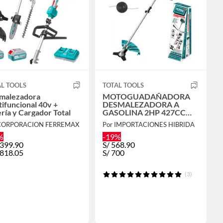
L TOOLS
TOTAL TOOLS
malezadora
MOTOGUADAÑADORA
ifuncional 40v +
DESMALEZADORA A
ría y Cargador Total
GASOLINA 2HP 427CC
TOTAL - TP5434421
 CORPORACION FERREMAX
Por IMPORTACIONES HIBRIDA
%
-19%
,399.90
S/
568.90
,818.05
S/
700
(3)