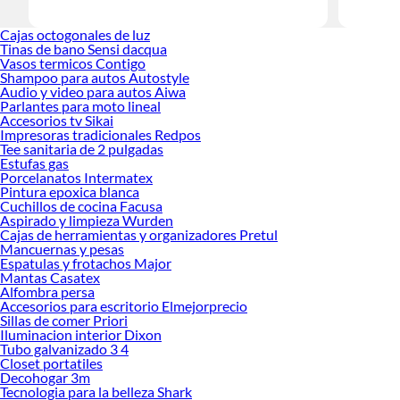
Las mejo
Cajas octogonales de luz
Sabemos q
Tinas de bano Sensi dacqua
prestigios
Vasos termicos Contigo
Shampoo para autos Autostyle
Audio y video para autos Aiwa
Parlantes para moto lineal
Accesorios tv Sikai
Impresoras tradicionales Redpos
Tee sanitaria de 2 pulgadas
Estufas gas
Porcelanatos Intermatex
Pintura epoxica blanca
Cuchillos de cocina Facusa
Aspirado y limpieza Wurden
Cajas de herramientas y organizadores Pretul
Mancuernas y pesas
Espatulas y frotachos Major
Mantas Casatex
Alfombra persa
Accesorios para escritorio Elmejorprecio
Sillas de comer Priori
Iluminacion interior Dixon
Tubo galvanizado 3 4
Closet portatiles
Decohogar 3m
Tecnologia para la belleza Shark