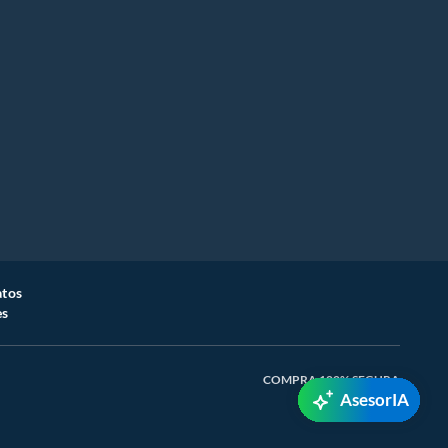
atos
es
COMPRA 100% SEGURA
AsesorIA