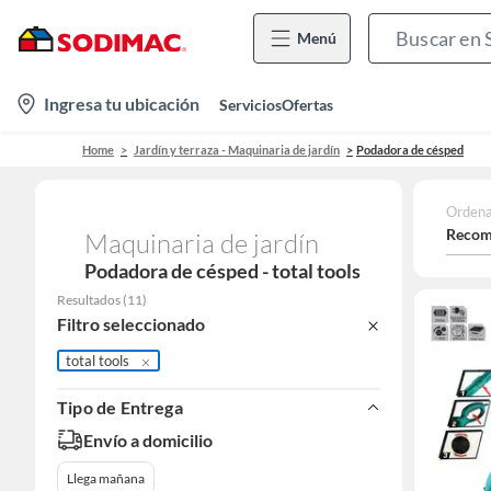
Menú
location-
Ingresa tu ubicación
Servicios
Ofertas
icon
Home
Jardín y terraza - Maquinaria de jardín
Podadora de césped
Ordena
Recom
Maquinaria de jardín
Podadora de césped - total tools
Resultados
(
11
)
Filtro seleccionado
total tools
Tipo de Entrega
Envío a domicilio
Llega mañana