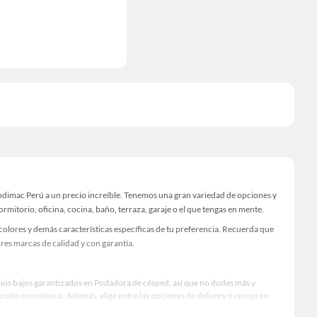
odimac Perú a un precio increíble. Tenemos una gran variedad de opciones y
rmitorio, oficina, cocina, baño, terraza, garaje o el que tengas en mente.
olores y demás características específicas de tu preferencia. Recuerda que
res marcas de calidad y con garantía.
ecios bajos garantizados en Podadora de césped, así que no dudes más y
osto económico. Además, elige entre las opciones de delivery o recojo en