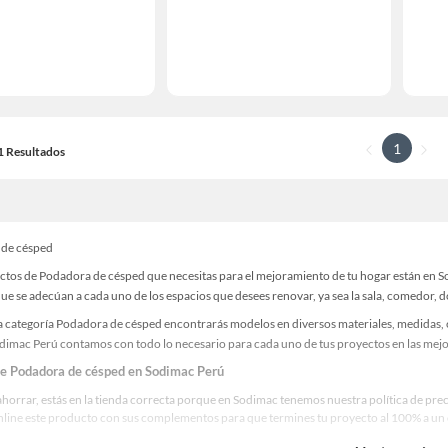
1
11 Resultados
 de césped
ctos de Podadora de césped que necesitas para el mejoramiento de tu hogar están en S
e se adecúan a cada uno de los espacios que desees renovar, ya sea la sala, comedor, do
a categoría Podadora de césped encontrarás modelos en diversos materiales, medidas, c
odimac Perú contamos con todo lo necesario para cada uno de tus proyectos en las mejo
de Podadora de césped en Sodimac Perú
ahorrar, estás en la tienda correcta porque en Sodimac tenemos nuestra política de pr
line este producto con sus complementos para que termines tu proyecto al 100% a un c