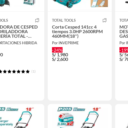
OOLS
TOTAL TOOLS
TOTA
DORA DE CESPED
Corta Cesped 141cc 4
MO
ORILADDORA
tiempos 3.0HP 2600RPM
DE
ERÍA TOTAL -
460MM(18'')
GAS
251
TOT
ORTACIONES HIBRIDA
Por INVEPRIME
Por 
-24%
-19
90
S/
1,980
S/
5
S/
2,600
S/
7
(1)