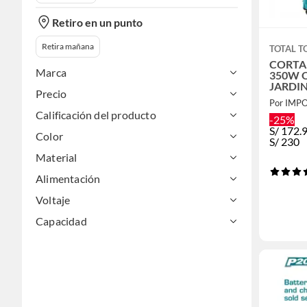
Retiro en un punto
Retira mañana
TOTAL T
CORTA
Marca
350W 
JARDIN
Precio
TG103
Por IMP
Calificación del producto
-25%
S/
172.
Color
S/
230
Material
Alimentación
Voltaje
Capacidad