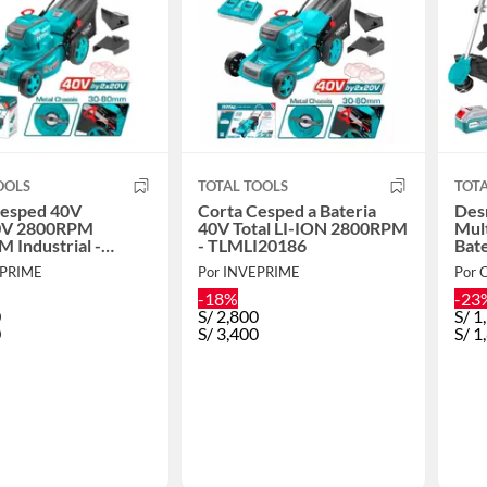
OOLS
TOTAL TOOLS
TOTA
Cesped 40V
Corta Cesped a Bateria
Des
0V 2800RPM
40V Total LI-ION 2800RPM
Mult
Industrial -
- TLMLI20186
Bate
0185
EPRIME
Por INVEPRIME
Por
-18%
-23
0
S/
2,800
S/
1
0
S/
3,400
S/
1