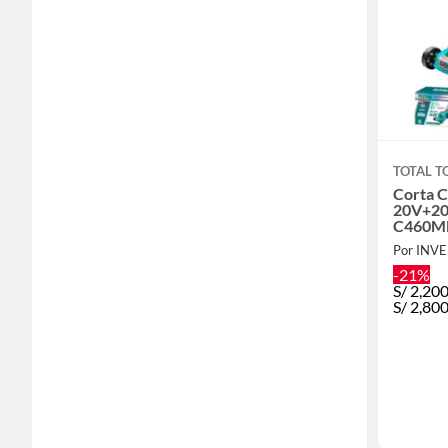
TOTAL T
Corta 
20V+2
C460MM 
TLMLI2
Por INV
-21%
S/
2,20
S/
2,80