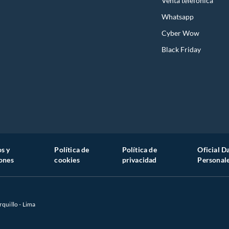
Venta telefónica
Whatsapp
Cyber Wow
Black Friday
s y
Política de
Política de
Oficial D
ones
cookies
privacidad
Personal
rquillo - Lima