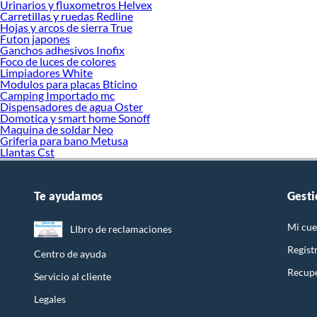
Urinarios y fluxometros Helvex
Carretillas y ruedas Redline
Hojas y arcos de sierra True
Futon japones
Ganchos adhesivos Inofix
Foco de luces de colores
Limpiadores White
Modulos para placas Bticino
Camping Importado mc
Dispensadores de agua Oster
Domotica y smart home Sonoff
Maquina de soldar Neo
Griferia para bano Metusa
Llantas Cst
Te ayudamos
Gesti
Mi cue
LIbro de reclamaciones
Regíst
Centro de ayuda
Recupe
Servicio al cliente
Legales