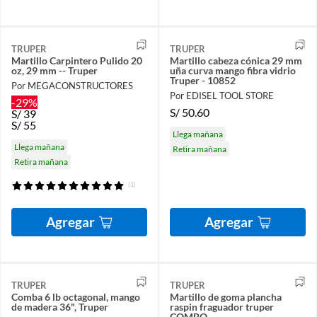
TRUPER
TRUPER
Martillo Carpintero Pulido 20
Martillo cabeza cónica 29 mm
oz, 29 mm -- Truper
uña curva mango fibra vidrio
Truper - 10852
Por MEGACONSTRUCTORES
Por EDISEL TOOL STORE
-29%
S/
50.60
S/
39
S/
55
Llega mañana
Llega mañana
Retira mañana
Retira mañana
(1)
Agregar
Agregar
TRUPER
TRUPER
Comba 6 lb octagonal, mango
Martillo de goma plancha
de madera 36", Truper
raspin fraguador truper
COMBO