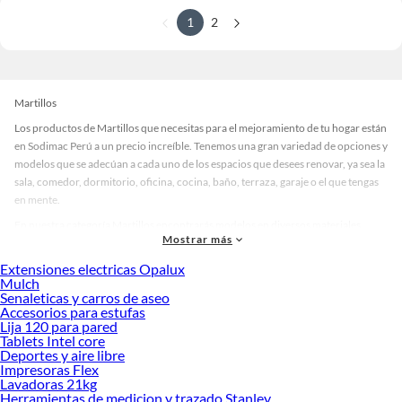
1
2
Martillos
Los productos de Martillos que necesitas para el mejoramiento de tu hogar están
en Sodimac Perú a un precio increíble. Tenemos una gran variedad de opciones y
modelos que se adecúan a cada uno de los espacios que desees renovar, ya sea la
sala, comedor, dormitorio, oficina, cocina, baño, terraza, garaje o el que tengas
en mente.
En nuestra categoría Martillos encontrarás modelos en diversos materiales,
Mostrar más
medidas, colores y demás características específicas de tu preferencia. Recuerda
que solo en Sodimac Perú contamos con todo lo necesario para cada uno de tus
Extensiones electricas Opalux
proyectos en las mejores marcas de calidad y con garantía.
Mulch
Senaleticas y carros de aseo
Precios de Martillos en Sodimac Perú
Accesorios para estufas
Lija 120 para pared
Si buscar ahorrar, estás en la tienda correcta porque en Sodimac tenemos
Tablets Intel core
nuestra política de precios bajos garantizados en Martillos, así que no dudes más
Deportes y aire libre
y compra online este producto con sus complementos para que termines tu
Impresoras Flex
proyecto al 100% a un costo económico. Además, elige entre las opciones de
Lavadoras 21kg
delivery o recojo en tienda.
Herramientas de medicion y trazado Stanley