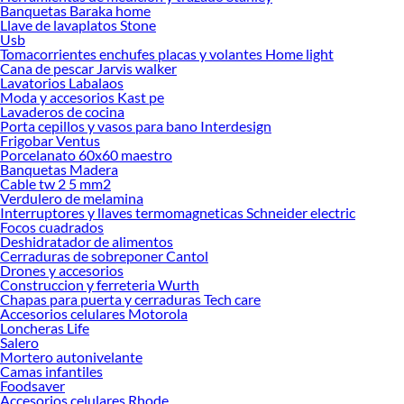
Banquetas Baraka home
Las mejores marcas de Martillos
Llave de lavaplatos Stone
Usb
Sabemos que la calidad, confianza y seguridad son factores importantes al
Tomacorrientes enchufes placas y volantes Home light
momento de decidir qué modelo comprar, por ello contamos con una amplia
Cana de pescar Jarvis walker
oferta de marcas prestigiosas y reconocidas en Martillos. De esta manera,
Lavatorios Labalaos
inviertes en durabilidad, rendimiento, excelencia y satisfacción garantizada.
Moda y accesorios Kast pe
Lavaderos de cocina
Porta cepillos y vasos para bano Interdesign
Frigobar Ventus
Porcelanato 60x60 maestro
Banquetas Madera
Cable tw 2 5 mm2
Verdulero de melamina
Interruptores y llaves termomagneticas Schneider electric
Focos cuadrados
Deshidratador de alimentos
Cerraduras de sobreponer Cantol
Drones y accesorios
Construccion y ferreteria Wurth
Chapas para puerta y cerraduras Tech care
Accesorios celulares Motorola
Loncheras Life
Salero
Mortero autonivelante
Camas infantiles
Foodsaver
Accesorios celulares Rhode