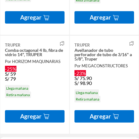
Retira mañana
Agregar
Agregar
TRUPER
TRUPER
Comba octagonal 4 lb, fibra de
Avellanador de tubo
vidrio 14", TRUPER
perforador de tubo de 3/16" a
5/8", Truper
Por HORIZOM MAQUINARIAS
Por MEGACONSTRUCTORES
-25%
-23%
S/
59
S/
75.90
S/
79
S/
98.90
Llega mañana
Llega mañana
Retira mañana
Retira mañana
Agregar
Agregar