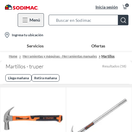
0
Inicia sesión
Menú
Search
Bar
location-
Ingresa tu ubicación
icon
Servicios
Ofertas
Home
Herramientas y máquinas - Herramientas manuales
Martillos
Martillos - truper
Resultados
(
58
)
Llega mañana
Retira mañana