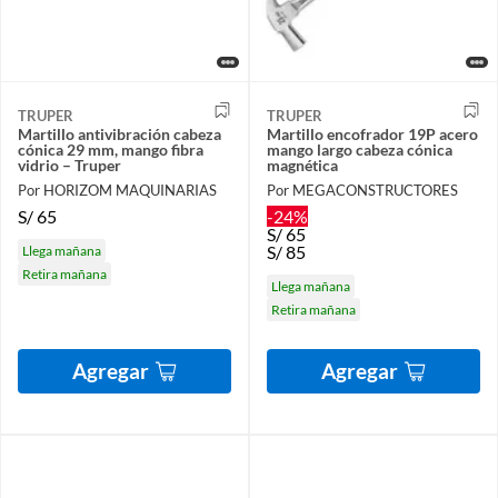
TRUPER
TRUPER
Martillo antivibración cabeza
Martillo encofrador 19P acero
cónica 29 mm, mango fibra
mango largo cabeza cónica
vidrio – Truper
magnética
Por HORIZOM MAQUINARIAS
Por MEGACONSTRUCTORES
S/
65
-24%
S/
65
S/
85
Llega mañana
Retira mañana
Llega mañana
Retira mañana
Agregar
Agregar