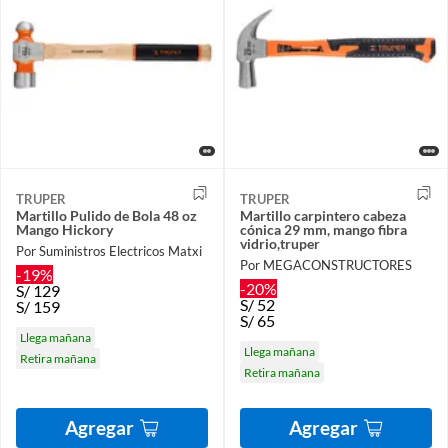
TRUPER
TRUPER
Martillo Pulido de Bola 48 oz
Martillo carpintero cabeza
Mango Hickory
cónica 29 mm, mango fibra
vidrio,truper
Por Suministros Electricos Matxi
Por MEGACONSTRUCTORES
-19%
-20%
S/
129
S/
52
S/
159
S/
65
Llega mañana
Llega mañana
Retira mañana
Retira mañana
Agregar
Agregar