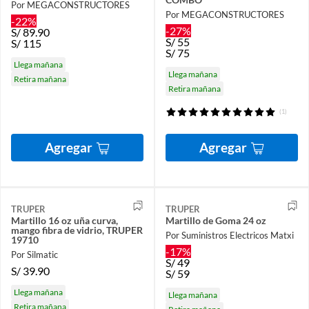
Por MEGACONSTRUCTORES
Por MEGACONSTRUCTORES
-22%
-27%
S/
89.90
S/
55
S/
115
S/
75
Llega mañana
Llega mañana
Retira mañana
Retira mañana
(1)
Agregar
Agregar
TRUPER
TRUPER
Martillo 16 oz uña curva,
Martillo de Goma 24 oz
mango fibra de vidrio, TRUPER
Por Suministros Electricos Matxi
19710
-17%
Por Silmatic
S/
49
S/
39.90
S/
59
Llega mañana
Llega mañana
Retira mañana