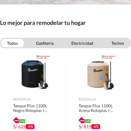
Lo mejor para remodelar tu hogar
Todos
Gasfiteria
Electricidad
Techos
Puertas
Escaleras
Pinturas
Ferreteria
ROTOPLAS
ROTOPLAS
Tanque Plus 1100L
Tanque Plus 1100L
Negro Rotoplas +
Arena Rotoplas +
Accesorios
Accesorios
S/
629
S/
819
-6%
-6%