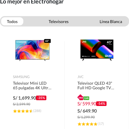
Lo mejor en Electrohogar
Todos
Televisores
Linea Blanca
Electrodomesticos
Empotrados
Celulares
Smarthome
Computo
SAMSUNG
JVC
Televisor Mini LED
Televisor QLED 43"
65 pulgadas 4K Ultra
Full HD Google TV
HD Tizen
LT-43KM4584.
UN65M70HAGXPE
S/
1,699.90
-35%
S/
599.90
-54%
S/
2,599.90
S/
649.90
(
288
)
S/
1,299.90
(
17
)