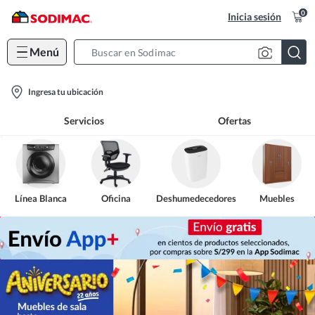
0
Inicia sesión
Menú
Search
Bar
location-
Ingresa tu ubicación
icon
Servicios
Ofertas
Línea Blanca
Oficina
Deshumedecedores
Muebles