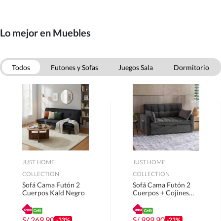
Lo mejor en Muebles
Todos
Futones y Sofas
Juegos Sala
Dormitorio
Comedor
Oficina
Muebles Bano
Muebles Cocina
JUST HOME
JUST HOME
COLLECTION
COLLECTION
Sofá Cama Futón 2
Sofá Cama Futón 2
Cuerpos Kald Negro
Cuerpos + Cojines
Decorativos Teki Gris
S/
269.90
S/
999.90
-33%
-23%