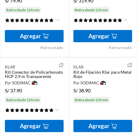
S/
79.90
S/
319.90
Retira desde 120 min
Retira desde 120 min
(11)
(6)
Agregar
Agregar
Patrocinado
Patrocinado
KLAR
KLAR
Kit Conector de Policarbonato
Kit de Fijación Klar para Metal
HCP 2.9 m Transparente
Rojo
Por SODIMAC
Por SODIMAC
S/
37.90
S/
38.90
Retira desde 120 min
Retira desde 120 min
(2)
Agregar
Agregar