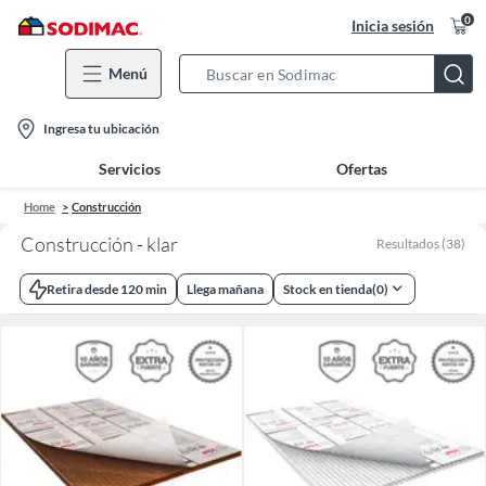
0
Inicia sesión
Menú
Search
Bar
location-
Ingresa tu ubicación
icon
Servicios
Ofertas
Home
Construcción
Construcción - klar
Resultados
(
38
)
Retira desde 120 min
Llega mañana
Stock en tienda
(
0
)