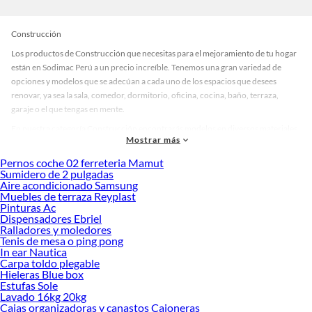
Construcción
Los productos de Construcción que necesitas para el mejoramiento de tu hogar
están en Sodimac Perú a un precio increíble. Tenemos una gran variedad de
opciones y modelos que se adecúan a cada uno de los espacios que desees
renovar, ya sea la sala, comedor, dormitorio, oficina, cocina, baño, terraza,
garaje o el que tengas en mente.
En nuestra categoría Construcción encontrarás modelos en diversos materiales,
Mostrar más
medidas, colores y demás características específicas de tu preferencia. Recuerda
que solo en Sodimac Perú contamos con todo lo necesario para cada uno de tus
Pernos coche 02 ferreteria Mamut
proyectos en las mejores marcas de calidad y con garantía.
Sumidero de 2 pulgadas
Aire acondicionado Samsung
Precios de Construcción en Sodimac Perú
Muebles de terraza Reyplast
Pinturas Ac
Si buscar ahorrar, estás en la tienda correcta porque en Sodimac tenemos
Dispensadores Ebriel
nuestra política de precios bajos garantizados en Construcción, así que no
Ralladores y moledores
dudes más y compra online este producto con sus complementos para que
Tenis de mesa o ping pong
termines tu proyecto al 100% a un costo económico. Además, elige entre las
In ear Nautica
opciones de delivery o recojo en tienda.
Carpa toldo plegable
Hieleras Blue box
Las mejores marcas de Construcción
Estufas Sole
Lavado 16kg 20kg
Sabemos que la calidad, confianza y seguridad son factores importantes al
Cajas organizadoras y canastos Cajoneras
momento de decidir qué modelo comprar, por ello contamos con una amplia