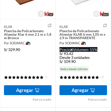
KLAR
KLAR
Plancha de Policarbonato
Plancha de Policarbonato
Alveolar Klar 6 mm 2.1 m x 5.8
Alveolar KLAR 6 mm 1.05 m x
m Bronce
2.9 m TRANSPARENTE
Por SODIMAC
Por SODIMAC
S/
329.90
Precio
Volumen
-15%
S/
93.42
Desde 3 unidades
S/
109.90
Retira desde 120 min
(1)
(21)
Agregar
Agregar
Patrocinado
Patrocinado