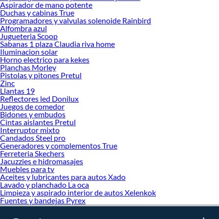
Aspirador de mano potente
oferta de marcas prestigiosas y reconocidas en Construcción. De esta manera,
Duchas y cabinas True
inviertes en durabilidad, rendimiento, excelencia y satisfacción garantizada.
Programadores y valvulas solenoide Rainbird
Alfombra azul
Jugueteria Scoop
Sabanas 1 plaza Claudia riva home
Iluminacion solar
Horno electrico para kekes
Planchas Morley
Pistolas y pitones Pretul
Zinc
Llantas 19
Reflectores led Donilux
Juegos de comedor
Bidones y embudos
Cintas aislantes Pretul
Interruptor mixto
Candados Steel pro
Generadores y complementos True
Ferreteria Skechers
Jacuzzies e hidromasajes
Muebles para tv
Aceites y lubricantes para autos Xado
Lavado y planchado La oca
Limpieza y aspirado interior de autos Xelenkok
Fuentes y bandejas Pyrex