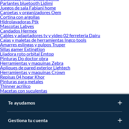
Parlantes bluetooth Lidimi
Juegos de sala Fabiani home
Carpetas y organizadores Oem
Cortina con argollas
Hidrolavadoras Ptk
Mascotas Labyes
Candados Hermex
Cables y adaptadores tv y video 02 ferreteria Dairu
Cajas y maletas de herramientas Ingco tools
Amarres eslingas y pulpos Truper
Sillas gamer Extingtion
Lijadora roto orbital Emtop
Pinturas Do doctor obra
Herramientas y maquinas Zebra
Apliques de pared exterior Lightech
Herramientas y maquinas Crown
Repisas 04 hogar Khor
Pinturas para metales
Thinner acrilico
Macetas con suculentas
Te ayudamos
Gestiona tu cuenta