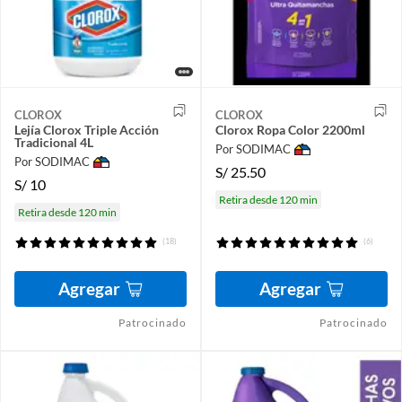
CLOROX
CLOROX
Lejía Clorox Triple Acción
Clorox Ropa Color 2200ml
Tradicional 4L
Por SODIMAC
Por SODIMAC
S/
25.50
S/
10
Retira desde 120 min
Retira desde 120 min
(18)
(6)
Agregar
Agregar
Patrocinado
Patrocinado