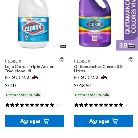
CLOROX
CLOROX
Lejía Clorox Triple Acción
Quitamanchas Clorox 3.8
Tradicional 4L
Litros
Por SODIMAC
Por SODIMAC
S/
10
S/
43.90
Retira desde 120 min
Retira desde 120 min
(18)
(27)
Agregar
Agregar