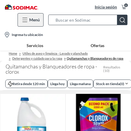
0
Inicia sesión
Menú
Search
Bar
location-
Ingresa tu ubicación
icon
Servicios
Ofertas
Home
Utiles de aseo y limpieza - Lavado y planchado
Detergentes y cuidado para la ropa
Quitamanchas y Blanqueadores de ropa
Quitamanchas y Blanqueadores de ropa -
Resultados
clorox
(
10
)
Retira desde 120 min
Llega hoy
Llega mañana
Stock en tienda
(
0
)