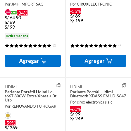
Por JMH IMPORT SAC
Por CIROXELECTRONIC
-55%
-34%
S/
89
S/
64.90
S/
199
S/
69
S/
99
Retira mañana
(2)
(9)
Agregar
Agregar
LIDIMI
LIDIMI
Parlante Portátil Lidimi Ld-
Parlante Portátil Lidimi
s667 300W Extra Xbass + Bt
Bluetooth XBASS FM LD-S647
Usb
Por cirox electronics s.a.c
Por RENOVANDO TU HOGAR
-60%
S/
99
S/
249
-59%
S/
369