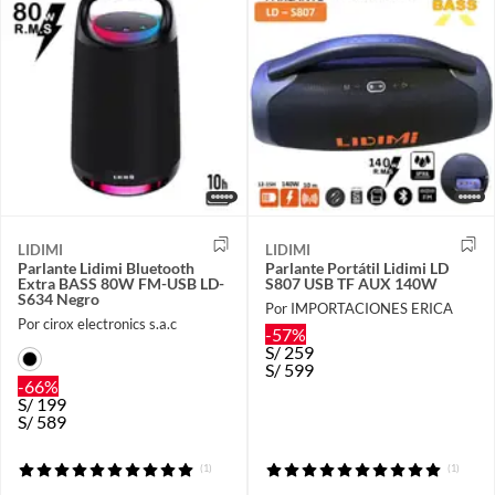
LIDIMI
LIDIMI
Parlante Lidimi Bluetooth
Parlante Portátil Lidimi LD
Extra BASS 80W FM-USB LD-
S807 USB TF AUX 140W
S634 Negro
Por IMPORTACIONES ERICA
Por cirox electronics s.a.c
-57%
S/
259
S/
599
-66%
S/
199
S/
589
(1)
(1)