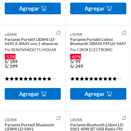
Agregar
Agregar
LIDIMI
LIDIMI
Parlante Portátil LIDIMI LD-
Parlante Portátil Lidimi
S641 X-BASS con 2 altavoces
Bluetooth XBASS FM LD-S647
Por RENOVANDO TU HOGAR
Por CIROX ELECTRONIC
-53%
-60%
S/
189
S/
99
S/
399
S/
249
(5)
(7)
Agregar
Agregar
LIDIMI
LIDIMI
Parlante Portatil Bluetooth
Parlante Bluetooth Lidimi LD-
LIDIMI LD-S841
S001 40W BT USB Radio FM