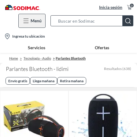
0
Inicia sesión
Menú
Search
Bar
location-
Ingresa tu ubicación
icon
Servicios
Ofertas
Home
Tecnología - Audio
Parlantes Bluetooth
Parlantes Bluetooth - lidimi
Resultados
(
638
)
Envío gratis
Llega mañana
Retira mañana