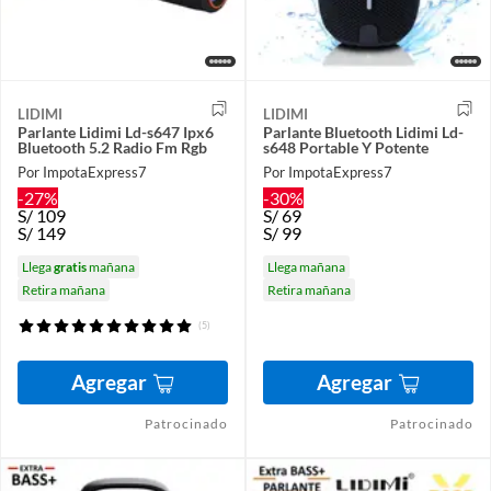
LIDIMI
LIDIMI
Parlante Lidimi Ld-s647 Ipx6
Parlante Bluetooth Lidimi Ld-
Bluetooth 5.2 Radio Fm Rgb
s648 Portable Y Potente
Por ImpotaExpress7
Por ImpotaExpress7
-27%
-30%
S/
109
S/
69
S/
149
S/
99
Llega
gratis
mañana
Llega mañana
Retira mañana
Retira mañana
(5)
Agregar
Agregar
Patrocinado
Patrocinado