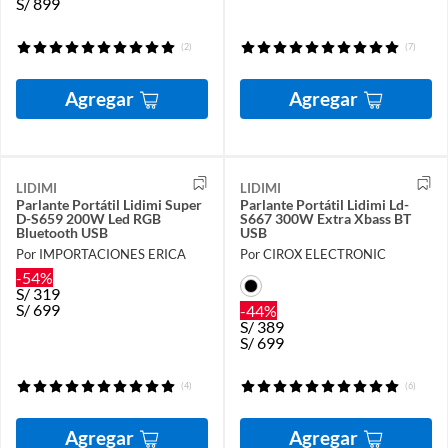
S/
899
(2)
(7)
Agregar
Agregar
LIDIMI
LIDIMI
Parlante Portátil Lidimi Super
Parlante Portátil Lidimi Ld-
D-S659 200W Led RGB
S667 300W Extra Xbass BT
Bluetooth USB
USB
Por IMPORTACIONES ERICA
Por CIROX ELECTRONIC
-54%
S/
319
S/
699
-44%
S/
389
S/
699
(4)
(6)
Agregar
Agregar