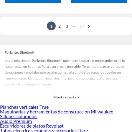
...
1
2
3
14
Parlantes Bluetooth
Los productos de Parlantes Bluetooth que necesitas para el mejoramiento de tu
hogar están en Sodimac Perú a un precio increíble. Tenemos una gran variedad
de opciones y modelos que se adecúan a cada uno de los espacios que desees
renovar, ya sea la sala, comedor, dormitorio, oficina, cocina, baño, terraza,
garaje o el que tengas en mente.
En nuestra categoría Parlantes Bluetooth encontrarás modelos en diversos
Mostrar más
materiales, medidas, colores y demás características específicas de tu
preferencia. Recuerda que solo en Sodimac Perú contamos con todo lo
Planchas verticales True
necesario para cada uno de tus proyectos en las mejores marcas de calidad y con
Maquinarias y herramientas de construccion Milwaukee
Sillones columpios
garantía.
Audio Premium
Precios de Parlantes Bluetooth en Sodimac Perú
Escurridores de platos Reyplast
Tubos electricos conduits y accesorios Tigre