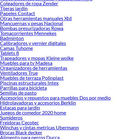
Si buscar ahorrar, estás en la tienda correcta porque en Sodimac tenemos
Colgadores de ropa Zender
nuestra política de precios bajos garantizados en Parlantes Bluetooth, así que no
Tijeras jardin
dudes más y compra online este producto con sus complementos para que
Papeles Contact
termines tu proyecto al 100% a un costo económico. Además, elige entre las
Otras herramientas manuales Xtd
Mancuernas y pesas Nacional
opciones de delivery o recojo en tienda.
Bombas presurizadoras Rowa
Las mejores marcas de Parlantes Bluetooth
Tomacorrientes Mennekes
Badminton
Sabemos que la calidad, confianza y seguridad son factores importantes al
Calibradores y vernier digitales
momento de decidir qué modelo comprar, por ello contamos con una amplia
Camas Tuhome
oferta de marcas prestigiosas y reconocidas en Parlantes Bluetooth. De esta
Tablets 8
manera, inviertes en durabilidad, rendimiento, excelencia y satisfacción
Trapeadores y mopas Kleine wolke
Muebles para tv Madesa
garantizada.
Organizadores de herramientas
Ventiladores True
Muebles de terraza Polinplast
Piscinas estructurales Intex
Parrillas para bicicleta
Semillas de pasto
Accesorios y repuestos para muebles Dos por medio
Hidrolavadoras y accesorios Berklin
Estacas para jardin
Juegos de comedor 2020 home
Sumideros
Freidoras Cecotec
Winchas y cintas metricas Ubermann
Brocas Black decker
Alimento para perros Ducca