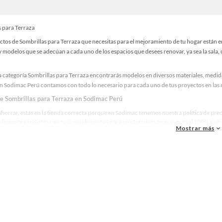
s para Terraza
ctos de Sombrillas para Terraza que necesitas para el mejoramiento de tu hogar están 
 modelos que se adecúan a cada uno de los espacios que desees renovar, ya sea la sala, c
 categoría Sombrillas para Terraza encontrarás modelos en diversos materiales, medida
en Sodimac Perú contamos con todo lo necesario para cada uno de tus proyectos en las 
de Sombrillas para Terraza en Sodimac Perú
ahorrar, estás en la tienda correcta porque en Sodimac tenemos nuestra política de pre
line este producto con sus complementos para que termines tu proyecto al 100% a un c
Mostrar más
res marcas de Sombrillas para Terraza
ue la calidad, confianza y seguridad son factores importantes al momento de decidir 
as y reconocidas en Sombrillas para Terraza. De esta manera, inviertes en durabilidad, 