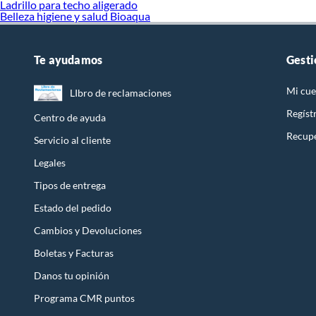
Ladrillo para techo aligerado
Belleza higiene y salud Bioaqua
Te ayudamos
Gesti
Mi cue
LIbro de reclamaciones
Regíst
Centro de ayuda
Recupe
Servicio al cliente
Legales
Tipos de entrega
Estado del pedido
Cambios y Devoluciones
Boletas y Facturas
Danos tu opinión
Programa CMR puntos