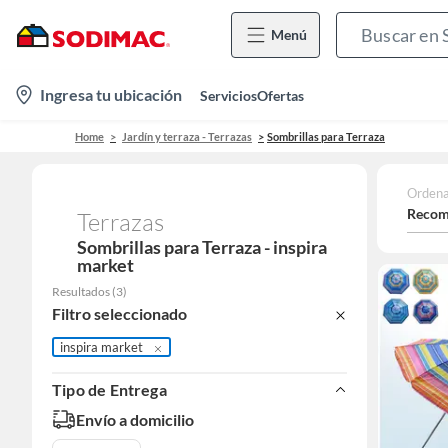
Menú
location-
Ingresa tu ubicación
Servicios
Ofertas
icon
Home
Jardín y terraza - Terrazas
Sombrillas para Terraza
Ordena
Recom
Terrazas
Sombrillas para Terraza - inspira
market
Resultados
(
3
)
Filtro seleccionado
inspira market
Tipo de Entrega
Envío a domicilio