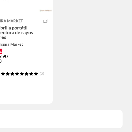
PIRA MARKET
rilla portátil
ectora de rayos
res
nspira Market
%
9.90
0
(2)