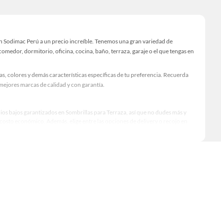
en Sodimac Perú a un precio increíble. Tenemos una gran variedad de
omedor, dormitorio, oficina, cocina, baño, terraza, garaje o el que tengas en
s, colores y demás características específicas de tu preferencia. Recuerda
mejores marcas de calidad y con garantía.
cios bajos garantizados en Sombrillas para Terraza, así que no dudes más y
osto económico. Además, elige entre las opciones de delivery o recojo en
qué modelo comprar, por ello contamos con una amplia oferta de marcas
rendimiento, excelencia y satisfacción garantizada.