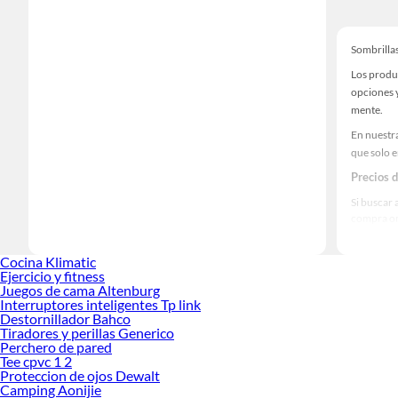
Sombrilla
Los produ
opciones y
mente.
En nuestra
que solo 
Precios 
Si buscar 
compra on
tienda.
Las mejo
Cocina Klimatic
Ejercicio y fitness
Sabemos q
Juegos de cama Altenburg
prestigios
Interruptores inteligentes Tp link
Destornillador Bahco
Tiradores y perillas Generico
Perchero de pared
Tee cpvc 1 2
Proteccion de ojos Dewalt
Camping Aonijie