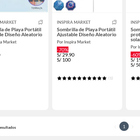
 MARKET
INSPIRA MARKET
INS
la de Playa Portátil
Sombrilla de Playa Portátil
Somb
le Diseño Aleatorio
Ajustable Diseño Aleatorio
prot
sola
ra Market
Por Inspira Market
Por I
-70%
0
S/
29.90
-60
S/
100
S/
1
S/
5
(1)
1
 Resultados