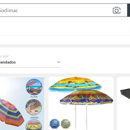
Search
Bar
r por
:
endados