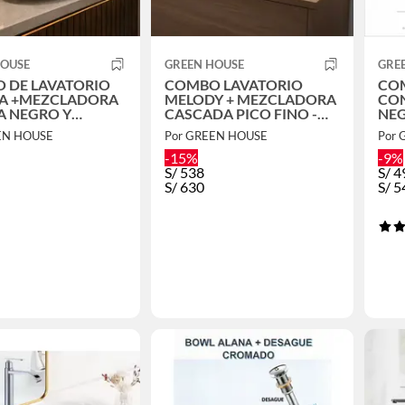
HOUSE
GREEN HOUSE
GRE
 DE LAVATORIO
COMBO LAVATORIO
COM
LA +MEZCLADORA
MELODY + MEZCLADORA
CO
O Y
CASCADA PICO FINO -
NEGRO MO
UE
VOS41
DE
EN HOUSE
Por GREEN HOUSE
Por
-15%
-9%
S/
538
S/
4
S/
630
S/
5