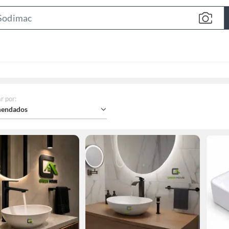
Search
Bar
r por
:
endados