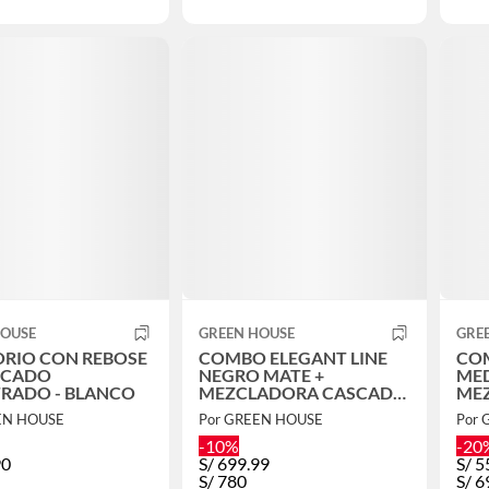
HOUSE
GREEN HOUSE
GRE
ORIO CON REBOSE
COMBO ELEGANT LINE
COM
FICADO
NEGRO MATE +
MED
RADO - BLANCO
MEZCLADORA CASCADA
ME
30Cm PICO FINO
VOS
EN HOUSE
Por GREEN HOUSE
Por
-10%
-20
90
S/
699.99
S/
5
S/
780
S/
6