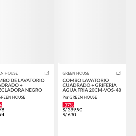
EN HOUSE
GREEN HOUSE
BO DE LAVATORIO
COMBO LAVATORIO
ADRADO +
CUADRADO + GRIFERIA
ZCLADORA NEGRO
AGUA FRIA 20CM-VOS-48
 GREEN HOUSE
Por GREEN HOUSE
%
-37%
78
S/
399.90
94
S/
630