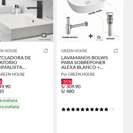
EN HOUSE
GREEN HOUSE
ZCLADORA DE
LAVAMANOS BOLWS
ATORIO
PARA SOBREPONER
IMALISTA
ALEXA BLANCO +
ADRADO NEGRO
ACCESORIOS
 GREEN HOUSE
Por GREEN HOUSE
TE
%
-35%
49.90
S/
309.90
35
S/
480
ga mañana
ira mañana
(2)