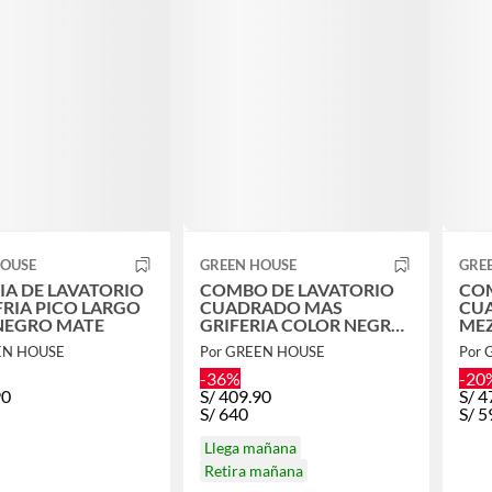
HOUSE
GREEN HOUSE
GRE
IA DE LAVATORIO
COMBO DE LAVATORIO
COM
FRIA PICO LARGO
CUADRADO MAS
CU
NEGRO MATE
GRIFERIA COLOR NEGRO
ME
Y DESAGUE
EN HOUSE
Por GREEN HOUSE
Por
-36%
-20
90
S/
409.90
S/
4
S/
640
S/
5
Llega mañana
Retira mañana