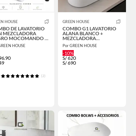
EN HOUSE
GREEN HOUSE
BO DE LAVATORIO
COMBO G1 LAVATORIO
N MEZCLADORA
ALANA BLANCO +
COMANDO Y
MEZCLADORA
SAGUE
MONOMANDO NEGRO
 GREEN HOUSE
Por GREEN HOUSE
-10%
96.90
S/
620
49
S/
690
(2)