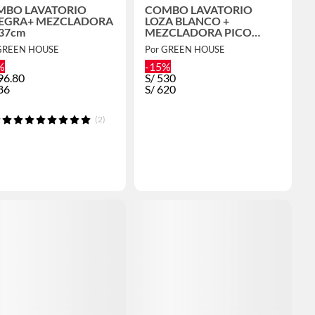
MBO LAVATORIO
COMBO LAVATORIO
EGRA+ MEZCLADORA
LOZA BLANCO +
37cm
MEZCLADORA PICO
LARGO + ESPEJO
 GREEN HOUSE
Por GREEN HOUSE
%
-15%
96.80
S/
530
86
S/
620
(2)