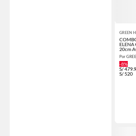
GREEN 
COMBO
ELENA 
20cm A
ACCES
Por GRE
-8%
S/
479.
S/
520