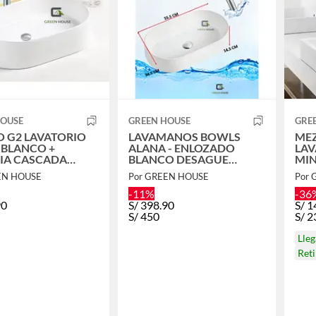
HOUSE
GREEN HOUSE
GRE
 G2 LAVATORIO
LAVAMANOS BOWLS
ME
+
ALANA - ENLOZADO
LAV
RIA CASCADA
BLANCO DESAGUE
MIN
FRIA
CROMADO
CU
EN HOUSE
Por GREEN HOUSE
Por
MA
-11%
-36
90
S/
398.90
S/
1
S/
450
S/
2
Lle
Ret