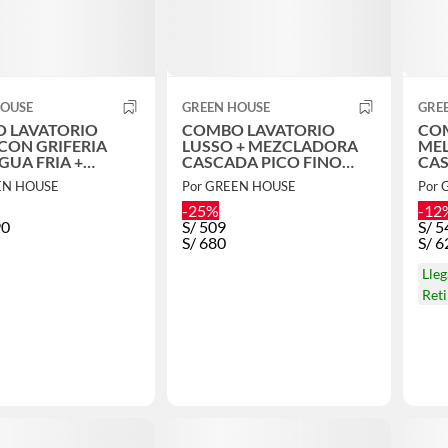
HOUSE
GREEN HOUSE
GRE
 LAVATORIO
COMBO LAVATORIO
COMBO 
CON GRIFERIA
LUSSO + MEZCLADORA
MEL
GUA FRIA +
CASCADA PICO FINO
CAS
ORIOS
20CM VOS43
EN HOUSE
Por GREEN HOUSE
Por
-25%
-12
90
S/
509
S/
5
S/
680
S/
6
Lle
Ret