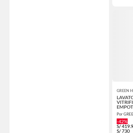
GREEN 
LAVAT
VITRI
EMPOT
Por GRE
-42%
S/
419.
S/
730