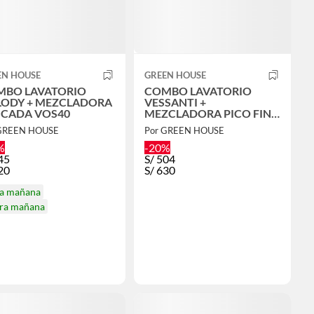
EN HOUSE
GREEN HOUSE
LAVATORIO
COMBO LAVATORIO
ODY + MEZCLADORA
VESSANTI +
CADA VOS40
MEZCLADORA PICO FINO
DORADO 20CM- VOS45
 GREEN HOUSE
Por GREEN HOUSE
%
-20%
45
S/
504
20
S/
630
ga mañana
ira mañana