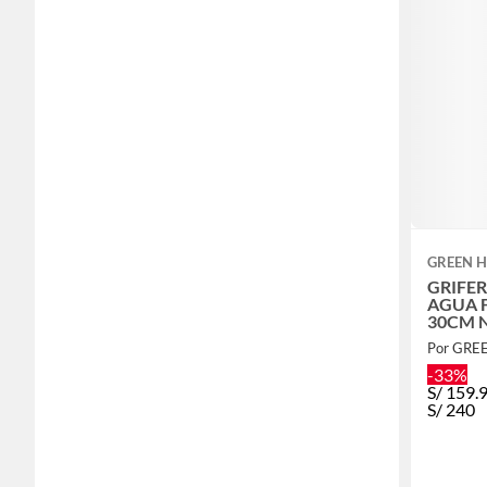
GREEN 
GRIFER
AGUA 
30CM 
Por GRE
-33%
S/
159.
S/
240