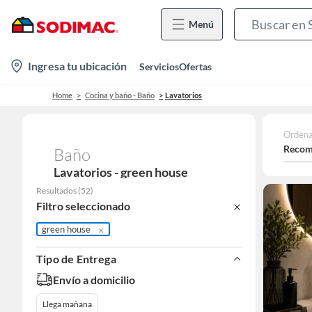
Menú
location-
Ingresa tu ubicación
Servicios
Ofertas
icon
Home
Cocina y baño - Baño
Lavatorios
Ordena
Recom
Baño
Lavatorios - green house
Resultados
(
52
)
Filtro seleccionado
green house
Tipo de Entrega
Envío a domicilio
Llega mañana