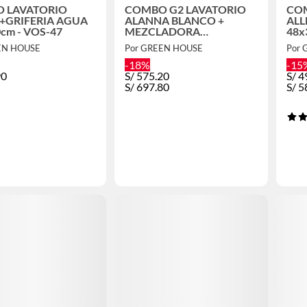
 LAVATORIO
COMBO G2 LAVATORIO
CO
 +GRIFERIA AGUA
ALANNA BLANCO +
ALL
0cm - VOS-47
MEZCLADORA
48x
CUADRADO CROMADO
EN HOUSE
Por GREEN HOUSE
Por
-18%
-15
90
S/
575.20
S/
4
S/
697.80
S/
5