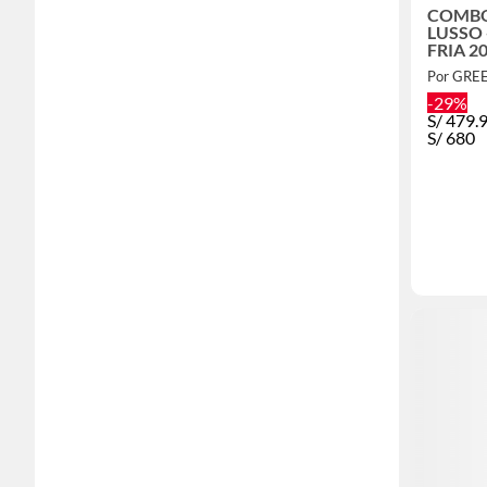
COMBO
LUSSO
FRIA 2
Por GRE
-29%
S/
479.
S/
680