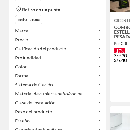
Retiro en un punto
Retira mañana
GREEN 
COMBO
Marca
ESTEL
PESADA NEGR
Precio
DESAG
Por GRE
Calificación del producto
-17%
S/
530
Profundidad
S/
640
Color
Forma
Sistema de fijación
Material de cubierta baño/cocina
Clase de instalación
Peso del producto
Diseño
Capacidad volumétrica