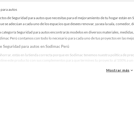
 para autos
ctos de Seguridad para autos que necesitas para el mejoramiento de tu hogar están en 
e se adecúan a cada uno de los espacios que desees renovar, ya sea la sala, comedor, do
 categoría Seguridad para autos encontrarás modelos en diversos materiales, medidas, 
odimac Perú contamos con todo lo necesario para cada uno de tus proyectos en las mejo
de Seguridad para autos en Sodimac Perú
ahorrar, estás en la tienda correcta porque en Sodimac tenemos nuestra política de pre
line este producto con sus complementos para que termines tu proyecto al 100% a un c
Mostrar más
res marcas de Seguridad para autos
ue la calidad, confianza y seguridad son factores importantes al momento de decidir 
as y reconocidas en Seguridad para autos. De esta manera, inviertes en durabilidad, ren