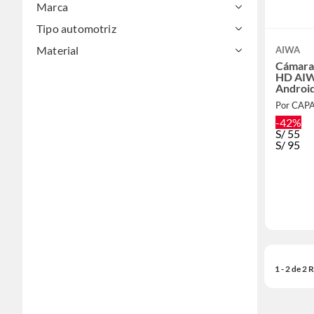
Marca
Tipo automotriz
Material
AIWA
Cámara
HD AIW
Andro
Por CAP
-42%
S/
55
S/
95
1 - 2 de 2