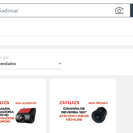
Search
Bar
r por
:
endados