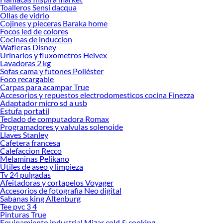
Toalleros Sensi dacqua
Ollas de vidrio
Cojines y pieceras Baraka home
Focos led de colores
Cocinas de induccion
Wafleras Disney
Urinarios y fluxometros Helvex
Lavadoras 2 kg
Sofas cama y futones Poliéster
Foco recargable
Carpas para acampar True
Accesorios y repuestos electrodomesticos cocina Finezza
Adaptador micro sd a usb
Estufa portatil
Teclado de computadora Romax
Programadores y valvulas solenoide
Llaves Stanley
Cafetera francesa
Calefaccion Recco
Melaminas Pelikano
Utiles de aseo y limpieza
Tv 24 pulgadas
Afeitadoras y cortapelos Voyager
Accesorios de fotografia Neo digital
Sabanas king Altenburg
Tee pvc 3 4
Pinturas True
Equipamiento industrial Mizar cold & cooking