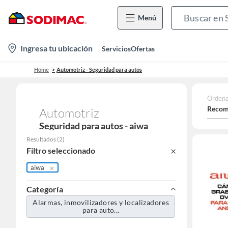
Menú
location-
Ingresa tu ubicación
Servicios
Ofertas
icon
Home
Automotriz - Seguridad para autos
Ordena
Recom
Automotriz
Seguridad para autos - aiwa
Resultados
(
2
)
Filtro seleccionado
aiwa
Categoría
Alarmas, inmovilizadores y localizadores
para auto...