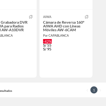
AIWA
 Grabadora DVR
Cámara de Reversa 160°
A para Radios
AIWA AHD con Líneas
id AW-A10DVR
Móviles AW-6CAM
ABLANCA
Por CAPABLANCA
-42%
S/
55
S/
95
1
 Resultados