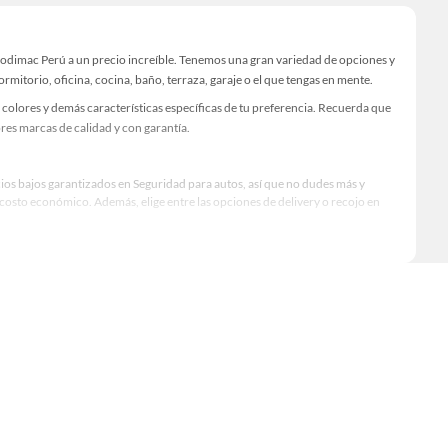
Sodimac Perú a un precio increíble. Tenemos una gran variedad de opciones y
rmitorio, oficina, cocina, baño, terraza, garaje o el que tengas en mente.
colores y demás características específicas de tu preferencia. Recuerda que
res marcas de calidad y con garantía.
cios bajos garantizados en Seguridad para autos, así que no dudes más y
osto económico. Además, elige entre las opciones de delivery o recojo en
qué modelo comprar, por ello contamos con una amplia oferta de marcas
dimiento, excelencia y satisfacción garantizada.