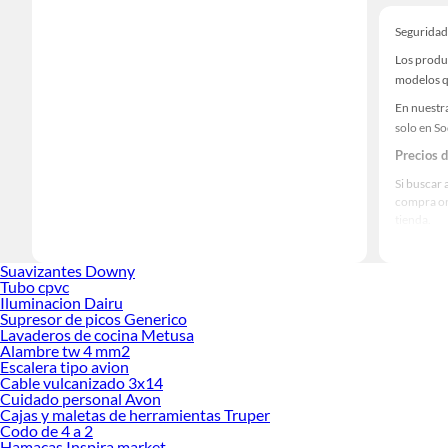
Seguridad
Los produ
modelos qu
En nuestra
solo en S
Precios 
Si buscar 
compra on
tienda.
Las mejo
Suavizantes Downy
Sabemos q
Tubo cpvc
prestigios
Iluminacion Dairu
Supresor de picos Generico
Lavaderos de cocina Metusa
Alambre tw 4 mm2
Escalera tipo avion
Cable vulcanizado 3x14
Cuidado personal Avon
Cajas y maletas de herramientas Truper
Codo de 4 a 2
Hamacas Inspira market