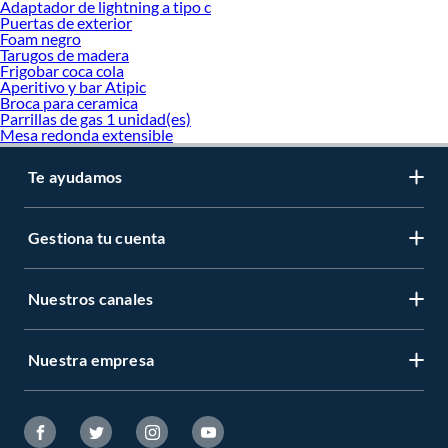
Adaptador de lightning a tipo c
Puertas de exterior
Foam negro
Tarugos de madera
Frigobar coca cola
Aperitivo y bar Atipic
Broca para ceramica
Parrillas de gas 1 unidad(es)
Mesa redonda extensible
Te ayudamos
Gestiona tu cuenta
Nuestros canales
Nuestra empresa