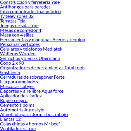
Construccion y ferreteria Yale
Precios de Menaje Cocina en Sodimac Perú
Antihongos para paredes
Intercomunicador inalambrico
Si buscar ahorrar, estás en la tienda correcta porque en Sodimac tenemos
Tv televisores 32
nuestra política de precios bajos garantizados en Menaje Cocina, así que no
Terrazas Tela
dudes más y compra online este producto con sus complementos para que
Juegos de sala True
termines tu proyecto al 100% a un costo económico. Además, elige entre las
Mesas de comedor 4
Mesa con 4 sillas
opciones de delivery o recojo en tienda.
Herramientas y maquinas Aceros arequipa
Las mejores marcas de Menaje Cocina
Persianas verticales
Celulares y telefonos Mediatek
Sabemos que la calidad, confianza y seguridad son factores importantes al
Wafleras Wurden
momento de decidir qué modelo comprar, por ello contamos con una amplia
Serruchos y sierras Ubermann
oferta de marcas prestigiosas y reconocidas en Menaje Cocina. De esta manera,
Codo 2 x 90
inviertes en durabilidad, rendimiento, excelencia y satisfacción garantizada.
Organizadores de herramientas Total tools
Gasfiteria
Cerraduras de sobreponer Forte
Lija para amoladora
Mascotas Labyes
Deportes y aire libre Aqua force
Aplicador de sikaflex
Ropero negro
Cemento tipo ms
Automotriz Autostyle
Almohada para dormir boca abajo
Llantas 12
Cajas chinas y hornos Mr beef
Ventiladores True