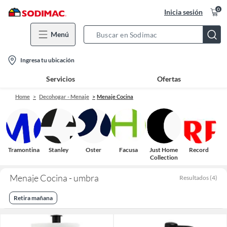
0
Inicia sesión
Menú
Search
Bar
location-
Ingresa tu ubicación
icon
Servicios
Ofertas
Home
Decohogar - Menaje
Menaje Cocina
Tramontina
Stanley
Oster
Facusa
Just Home
Record
Collection
Menaje Cocina - umbra
Resultados
(
4
)
Retira mañana