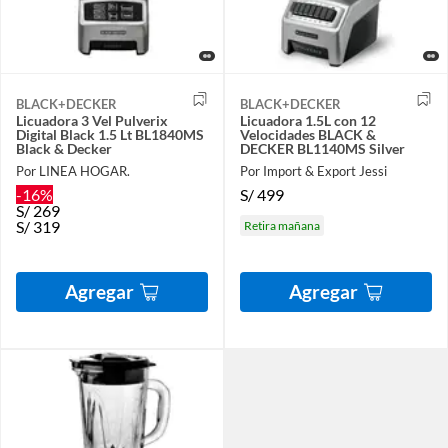
BLACK+DECKER
BLACK+DECKER
Licuadora 3 Vel Pulverix
Licuadora 1.5L con 12
Digital Black 1.5 Lt BL1840MS
Velocidades BLACK &
Black & Decker
DECKER BL1140MS Silver
Por LINEA HOGAR.
Por Import & Export Jessi
-16%
S/
499
S/
269
S/
319
Retira mañana
Agregar
Agregar