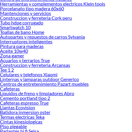
Herramientas y complementos electricos Klein tools
Sabemos que la calidad, confianza y seguridad son factores importantes al
Porcelanato tipo madera 60x60
momento de decidir qué modelo comprar, por ello contamos con una amplia
Mantenciones y servicios
oferta de marcas prestigiosas y reconocidas en Licuadoras. De esta manera,
Construccion y ferreteria Cork peru
inviertes en durabilidad, rendimiento, excelencia y satisfacción garantizada.
Tubo hdpe corrugado
Smartwatch 10
Toallas de bano Home
Autopartes y repuestos de carros Sylvania
Interruptores inteligentes
Pintura para maderas
Aceite 10w40
Zona gamer
Acuarios y terrarios True
Construccion y ferreteria Arcansas
Tee 1 2
Celulares y telefonos Xiaomi
Linternas y lamparas outdoor Generico
Centros de entretenimiento Pazart muebles
Cafeteras
Liquidos de freno y limpiadores Abro
Cemento portland tipo 2
Cafeteras espresso True
Llantas Ecovision
Batidora inmersion oster
Termas electricas Teka
Cintas kinesiologicas
Piso plegable
Parlantes hi fi Seisa