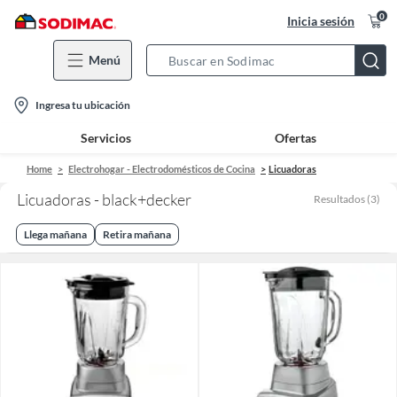
0
Inicia sesión
Menú
Search
Bar
location-
Ingresa tu ubicación
icon
Servicios
Ofertas
Home
Electrohogar - Electrodomésticos de Cocina
Licuadoras
Licuadoras - black+decker
Resultados
(
3
)
Llega mañana
Retira mañana