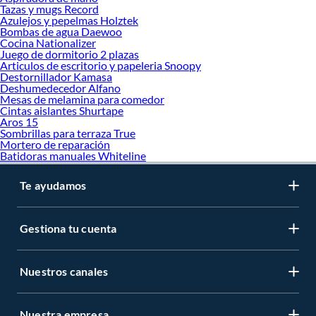
Tazas y mugs Record
Azulejos y pepelmas Holztek
Bombas de agua Daewoo
Cocina Nationalizer
Juego de dormitorio 2 plazas
Articulos de escritorio y papeleria Snoopy
Destornillador Kamasa
Deshumedecedor Alfano
Mesas de melamina para comedor
Cintas aislantes Shurtape
Aros 15
Sombrillas para terraza True
Mortero de reparación
Batidoras manuales Whiteline
Te ayudamos
Gestiona tu cuenta
Nuestros canales
Nuestra empresa