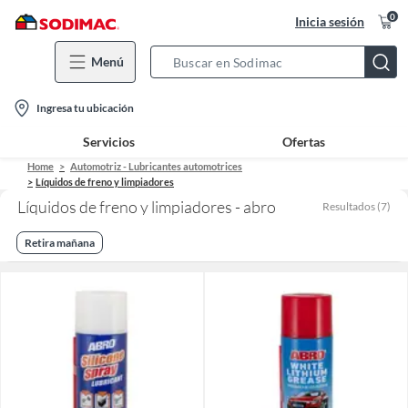
0
Inicia sesión
Menú
Search
Bar
location-
Ingresa tu ubicación
icon
Servicios
Ofertas
Home
Automotriz - Lubricantes automotrices
Líquidos de freno y limpiadores
Líquidos de freno y limpiadores - abro
Resultados
(
7
)
Retira mañana