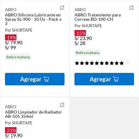
ABRO
ABRO
ABRO Silicona Lubricante en
ABRO Tratamiento para
Spray SL-900 - 10 Oz - Pack x
Correas BD-100-CH
3
Por SHURTAPE
Por SHURTAPE
-15%
-19%
S/
23.90
S/
79.90
S/
28
S/
99
Retira mañana
Retira mañana
(1)
Agregar
Agregar
ABRO
ABRO Limpiador de Radiador
AB-505 354ml
Por SHURTAPE
-23%
S/
19.90