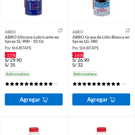
ABRO
ABRO
ABRO Silicona Lubricante en
ABRO Grasa de Litio Blanca en
Spray SL-900 - 10 Oz
Spray LG-380
Por SHURTAPE
Por SHURTAPE
-15%
-16%
S/
29.90
S/
26.90
S/
35
S/
32
Retira mañana
Retira mañana
(2)
(2)
Agregar
Agregar