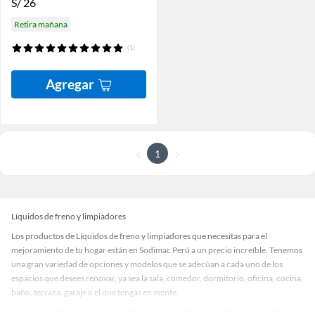
S/
26
Retira mañana
(1)
Agregar
1
Líquidos de freno y limpiadores
Los productos de Líquidos de freno y limpiadores que necesitas para el
mejoramiento de tu hogar están en Sodimac Perú a un precio increíble. Tenemos
una gran variedad de opciones y modelos que se adecúan a cada uno de los
espacios que desees renovar, ya sea la sala, comedor, dormitorio, oficina, cocina,
baño, terraza, garaje o el que tengas en mente.
En nuestra categoría Líquidos de freno y limpiadores encontrarás modelos en