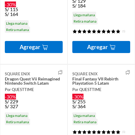
S/
129
-30%
S/
184
S/
115
S/
164
Llega mañana
Retira mañana
Llega mañana
Retira mañana
(1)
Agregar
Agregar
SQUARE ENIX
SQUARE ENIX
Dragon Quest Vii Reimagined
Final Fantasy VII Rebirth
Nintendo Switch Latam
Playstation 5 Latam
Por QUESTTIME
Por QUESTTIME
-30%
-30%
S/
229
S/
255
S/
327
S/
364
Llega mañana
Llega mañana
Retira mañana
Retira mañana
(1)