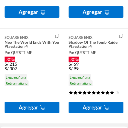
Agregar
Agregar
SQUARE ENIX
SQUARE ENIX
Neo The World Ends With You
Shadow Of The Tomb Raider
Playstation 4
Playstation 4
Por QUESTTIME
Por QUESTTIME
-30%
-30%
S/
215
S/
69
S/
307
S/
99
Llega mañana
Llega mañana
Retira mañana
Retira mañana
(1)
Agregar
Agregar