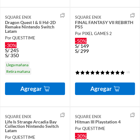
SQUARE ENIX
SQUARE ENIX
Dragon Quest I & Ii Hd-2D
FINAL FANTASY VII REBIRTH
Remake Nintendo Switch
PS5
Latam
Por PIXEL GAMES 2
Por QUESTTIME
-50%
-30%
S/
149
S/
245
S/
299
S/
350
Llega mañana
Retira mañana
(6)
Agregar
Agregar
SQUARE ENIX
SQUARE ENIX
Life Is Strange Arcadia Bay
Hitman III Playstation 4
Collection Nintendo Switch
Por QUESTTIME
Latam
-30%
Por QUESTTIME