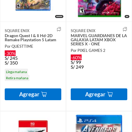
SQUARE ENIX
SQUARE ENIX
Dragon Quest I & Ii Hd-2D
MARVEL GUARDIANES DE LA
Remake Playstation 5 Latam
GALAXIA LATAM XBOX
SERIES X - ONE
Por QUESTTIME
Por PIXEL GAMES 2
-30%
-60%
S/
245
S/
99
S/
350
S/
249
Llega mañana
Retira mañana
Agregar
Agregar