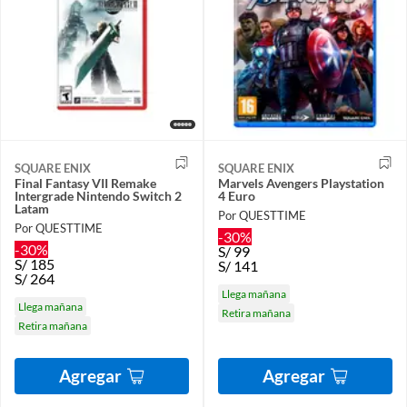
SQUARE ENIX
SQUARE ENIX
Final Fantasy VII Remake
Marvels Avengers Playstation
Intergrade Nintendo Switch 2
4 Euro
Latam
Por QUESTTIME
Por QUESTTIME
-30%
-30%
S/
99
S/
185
S/
141
S/
264
Llega mañana
Llega mañana
Retira mañana
Retira mañana
Agregar
Agregar