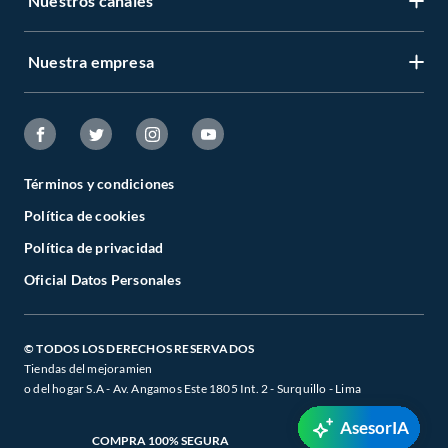
Nuestros canales
Las mejores marcas de Videojuegos
Sabemos que la calidad, confianza y seguridad son factores importantes al
Nuestra empresa
momento de decidir qué modelo comprar, por ello contamos con una amplia
oferta de marcas prestigiosas y reconocidas en Videojuegos. De esta manera,
inviertes en durabilidad, rendimiento, excelencia y satisfacción garantizada.
Términos y condiciones
Política de cookies
Política de privacidad
Oficial Datos Personales
© TODOS LOS DERECHOS RESERVADOS
Tiendas del mejoramien
o del hogar S.A - Av. Angamos Este 1805 Int. 2 - Surquillo - Lima
AsesorIA
COMPRA 100% SEGURA