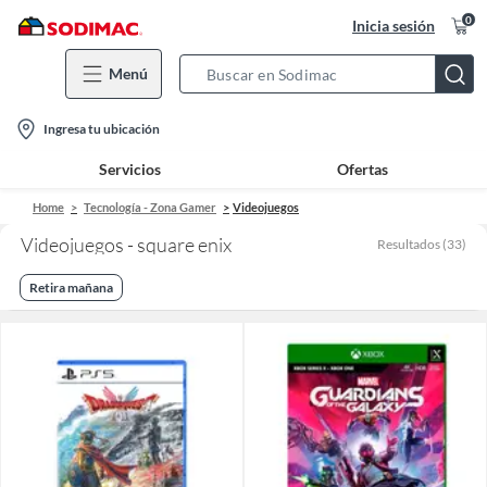
0
Inicia sesión
Menú
Search
Bar
location-
Ingresa tu ubicación
icon
Servicios
Ofertas
Home
Tecnología - Zona Gamer
Videojuegos
Videojuegos - square enix
Resultados
(
33
)
Retira mañana