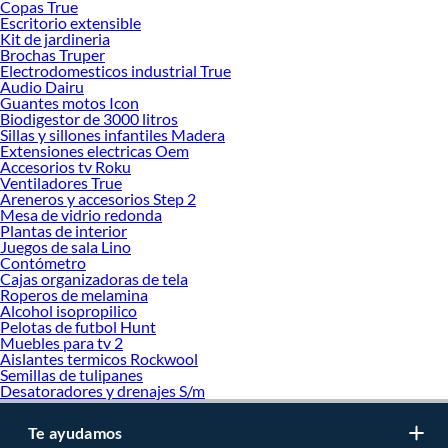
Copas True
oferta de marcas prestigiosas y reconocidas en Colchón 2 Plazas. De esta
Escritorio extensible
manera, inviertes en durabilidad, rendimiento, excelencia y satisfacción
Kit de jardineria
Brochas Truper
garantizada.
Electrodomesticos industrial True
Audio Dairu
Guantes motos Icon
Biodigestor de 3000 litros
Sillas y sillones infantiles Madera
Extensiones electricas Oem
Accesorios tv Roku
Ventiladores True
Areneros y accesorios Step 2
Mesa de vidrio redonda
Plantas de interior
Juegos de sala Lino
Contómetro
Cajas organizadoras de tela
Roperos de melamina
Alcohol isopropilico
Pelotas de futbol Hunt
Muebles para tv 2
Aislantes termicos Rockwool
Semillas de tulipanes
Desatoradores y drenajes S/m
Te ayudamos