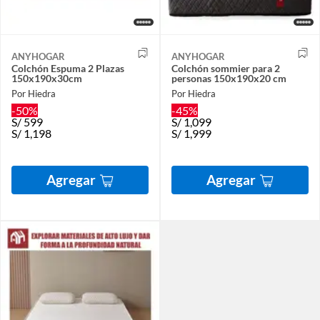
ANYHOGAR
ANYHOGAR
Colchón Espuma 2 Plazas
Colchón sommier para 2
150x190x30cm
personas 150x190x20 cm
Por Hiedra
Por Hiedra
-50%
-45%
S/
599
S/
1,099
S/
1,198
S/
1,999
Agregar
Agregar