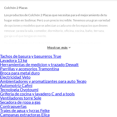
Colchón 2 Plazas
Los productos de Colchón 2 Plazas que necesitas para el mejoramiento de tu
hogar están en Sodimac Perú a un precio increíble. Tenemos una gran variedad
de opciones y modelos que se adecúan a cada uno de los espacios que desees
renovar, ya sea la sala, comedor, dormitorio, oficina, cocina, baño, terraza,
garaje o el que tengas en mente.
En nuestra categoría Colchón 2 Plazas encontrarás modelos en diversos
Mostrar más
materiales, medidas, colores y demás características específicas de tu
preferencia. Recuerda que solo en Sodimac Perú contamos con todo lo
Tachos de basura y basureros True
necesario para cada uno de tus proyectos en las mejores marcas de calidad y con
Lavadora 13 kg
Herramientas de medicion y trazado Dewalt
garantía.
Parrillas y accesorios Tramontina
Precios de Colchón 2 Plazas en Sodimac Perú
Broca para metal duro
Electricidad Veto
Si buscar ahorrar, estás en la tienda correcta porque en Sodimac tenemos
Ambientadores y aromatizantes para auto Tecgo
nuestra política de precios bajos garantizados en Colchón 2 Plazas, así que no
Automotriz Cafini
dudes más y compra online este producto con sus complementos para que
Tecnologia Ovotoumi
termines tu proyecto al 100% a un costo económico. Además, elige entre las
Griferia de cocina y lavadero C and a tools
Ventiladores torre Sole
opciones de delivery o recojo en tienda.
Secadora de ropa a gas
Las mejores marcas de Colchón 2 Plazas
Contrapuertas
Trajes de agua y lycras Feike
Sabemos que la calidad, confianza y seguridad son factores importantes al
Campanas extractoras Elica
momento de decidir qué modelo comprar, por ello contamos con una amplia