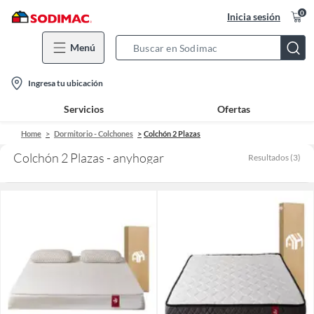
0
Inicia sesión
Menú
Search
Bar
location-
Ingresa tu ubicación
icon
Servicios
Ofertas
Home
Dormitorio - Colchones
Colchón 2 Plazas
Colchón 2 Plazas - anyhogar
Resultados
(
3
)