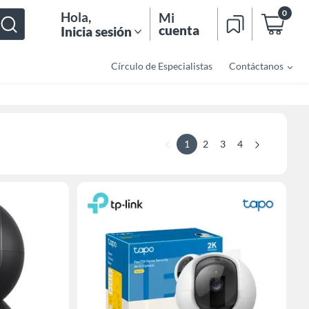
0
Hola
,
Mi
cuenta
Inicia sesión
Círculo de Especialistas
Contáctanos
1
2
3
4