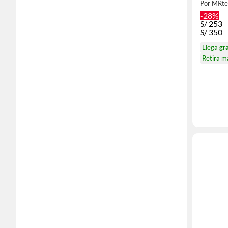
Por MRte
-28%
S/
253
S/
350
Llega
gr
Retira 