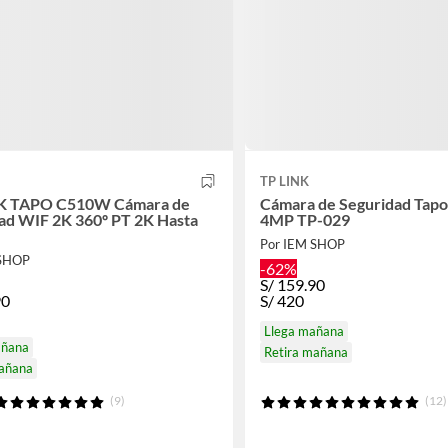
TP LINK
K TAPO C510W Cámara de
Cámara de Seguridad Ta
ad WIF 2K 360º PT 2K Hasta
4MP TP-029
Por IEM SHOP
 SHOP
-62%
S/
159.90
90
S/
420
Llega mañana
añana
Retira mañana
mañana
(9)
(12)