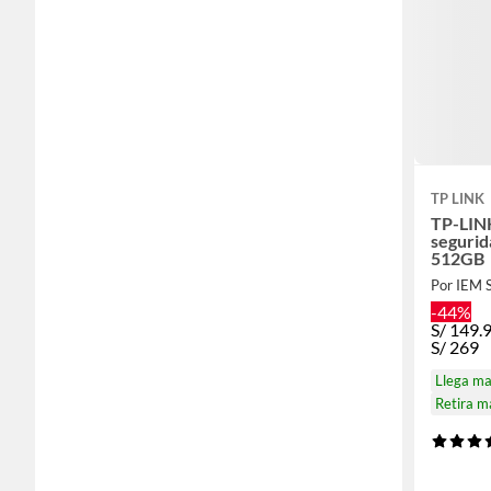
TP LINK
TP-LIN
segurid
512GB
Por IEM
-44%
S/
149.
S/
269
Llega m
Retira 