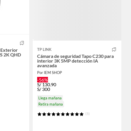
 Exterior
TP LINK
WS 2K QHD
Cámara de seguridad Tapo C230 para
interior 3K 5MP detección IA
avanzada
Por IEM SHOP
-56%
S/
130.90
S/
300
Llega mañana
Retira mañana
(5)