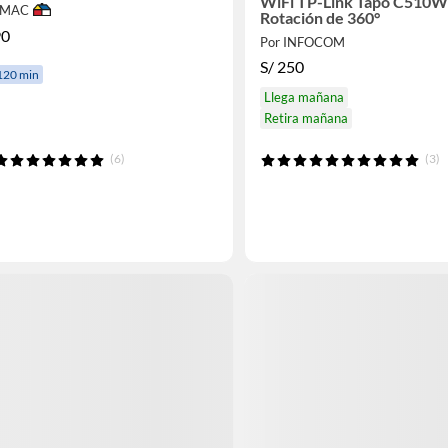
WiFi TP-Link Tapo C510W
IMAC
Rotación de 360°
90
Por INFOCOM
S/
250
120 min
Llega mañana
Retira mañana
(6)
(3)