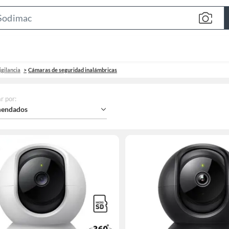
Search
Bar
gilancia
Cámaras de seguridad inalámbricas
r por
:
endados