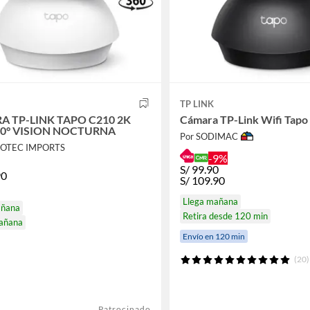
TP LINK
 TP-LINK TAPO C210 2K
Cámara TP-Link Wifi Tapo
60° VISION NOCTURNA
Por SODIMAC
DOTEC IMPORTS
-9%
S/
99.90
90
S/
109.90
Llega mañana
añana
Retira desde 120 min
mañana
Envío en 120 min
(20)
Patrocinado