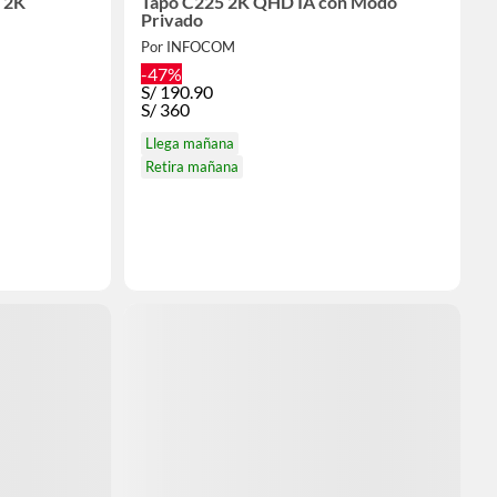
 2K
Tapo C225 2K QHD IA con Modo
Privado
Por INFOCOM
-47%
S/
190.90
S/
360
Llega mañana
Retira mañana