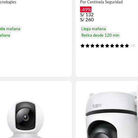
cnologies
Por Centinela Seguridad
-49%
S/
132
S/
260
atis
mañana
Llega mañana
mañana
Retira desde 120 min
(4)