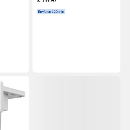
S/
159.90
Envío en 120 min