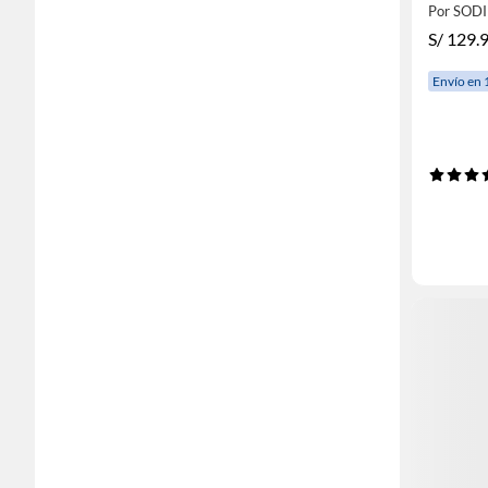
Por SOD
S/
129.
Envío en 