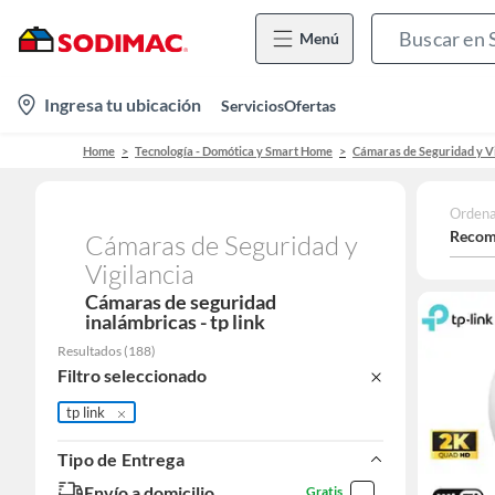
Menú
location-
Ingresa tu ubicación
Servicios
Ofertas
icon
Home
Tecnología - Domótica y Smart Home
Cámaras de Seguridad y Vi
Ordena
Recom
Cámaras de Seguridad y
Vigilancia
Cámaras de seguridad
inalámbricas - tp link
Resultados
(
188
)
Filtro seleccionado
tp link
Tipo de Entrega
Envío a domicilio
Gratis