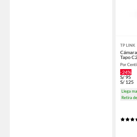
TP LINK
Cámara 
Tapo C2
Por Centi
-24%
S/
95
S/
125
Llega m
Retira d