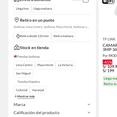
Llega hoy
Llega mañana
Retiro en un punto
Sodimac Lima Centro, Sodimac Plaza Norte, Sodimac La Victoria, Sodimac San Miguel, Sodimac S. J. Lurigancho, Sodimac Primavera, Sodimac Chacarilla, Sodimac Av. La Molina, Sodimac Colonial, Sodimac Naranjal
Retira desde 120 min
Retira mañana
TP LINK
CAMARA
Stock en tienda
3MP 3
Por MO
Tiendas Sodimac
-45%
Lima Centro
Plaza Norte
La Victoria
S/
109.
S/
199
San Miguel
Llega m
Tiendas Maestro
Retira 
Colonial
Naranjal
Mostrar más
Marca
Calificación del producto