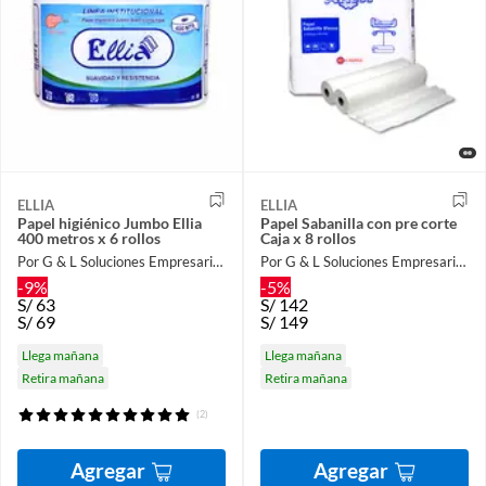
ELLIA
ELLIA
Papel higiénico Jumbo Ellia
Papel Sabanilla con pre corte
400 metros x 6 rollos
Caja x 8 rollos
Por G & L Soluciones Empresariales
Por G & L Soluciones Empresariales
-9%
-5%
S/
63
S/
142
S/
69
S/
149
Llega mañana
Llega mañana
Retira mañana
Retira mañana
(2)
Agregar
Agregar