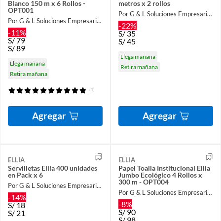
Blanco 150 m x 6 Rollos -
metros x 2 rollos
OPT001
Por G & L Soluciones Empresariales
Por G & L Soluciones Empresariales
-22%
-11%
S/
35
S/
79
S/
45
S/
89
Llega mañana
Llega mañana
Retira mañana
Retira mañana
(1)
Agregar
Agregar
ELLIA
ELLIA
Servilletas Ellia 400 unidades
Papel Toalla Institucional Ellia
en Pack x 6
Jumbo Ecológico 4 Rollos x
300 m - OPT004
Por G & L Soluciones Empresariales
Por G & L Soluciones Empresariales
-14%
-8%
S/
18
S/
90
S/
21
S/
98