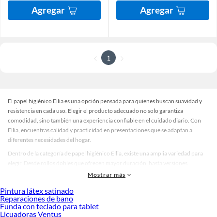
Agregar
Agregar
1
El papel higiénico Ellia es una opción pensada para quienes buscan suavidad y
resistencia en cada uso. Elegir el producto adecuado no solo garantiza
comodidad, sino también una experiencia confiable en el cuidado diario. Con
Ellia, encuentras calidad y practicidad en presentaciones que se adaptan a
diferentes necesidades del hogar.
Dentro de la categoría de papel higiénico Ellia, existe una amplia variedad para
elegir. Desde rollos dobles que ofrecen mayor duración, hasta versiones
premium con texturas extra suaves para una sensación superior. También hay
Mostrar más
alternativas sostenibles elaboradas con fibras recicladas, ideales para quienes
Pintura látex satinado
priorizan el cuidado del medio ambiente sin sacrificar confort. Esta diversidad
Reparaciones de bano
permite encontrar la opción perfecta para cada preferencia.
Funda con teclado para tablet
Licuadoras Ventus
Al momento de decidir, considera factores como suavidad, resistencia y