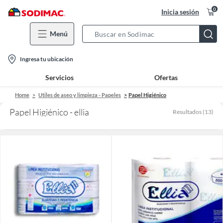
0
Inicia sesión
Menú
Search
Bar
location-
Ingresa tu ubicación
icon
Servicios
Ofertas
Home
Utiles de aseo y limpieza - Papeles
Papel Higiénico
Papel Higiénico - ellia
Resultados
(
13
)