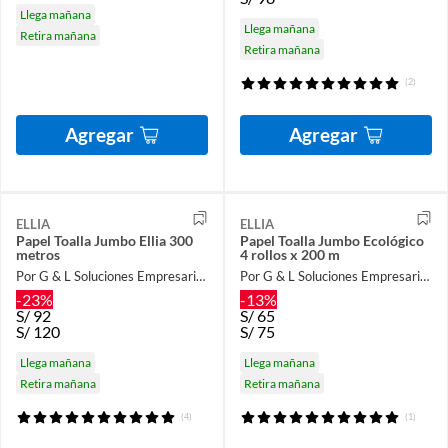
Llega mañana
Llega mañana
Retira mañana
Retira mañana
(2)
Agregar
Agregar
ELLIA
ELLIA
Papel Toalla Jumbo Ellia 300
Papel Toalla Jumbo Ecológico
metros
4 rollos x 200 m
Por G & L Soluciones Empresariales
Por G & L Soluciones Empresariales
-23%
-13%
S/
92
S/
65
S/
120
S/
75
Llega mañana
Llega mañana
Retira mañana
Retira mañana
(4)
(1)