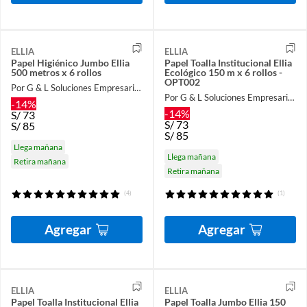
ELLIA
ELLIA
Papel Higiénico Jumbo Ellia
Papel Toalla Institucional Ellia
500 metros x 6 rollos
Ecológico 150 m x 6 rollos -
OPT002
Por G & L Soluciones Empresariales
Por G & L Soluciones Empresariales
-14%
-14%
S/
73
S/
73
S/
85
S/
85
Llega mañana
Llega mañana
Retira mañana
Retira mañana
(4)
(1)
Agregar
Agregar
ELLIA
ELLIA
Papel Toalla Institucional Ellia
Papel Toalla Jumbo Ellia 150