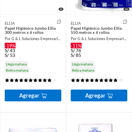
ELLIA
ELLIA
Papel Higiénico Jumbo Ellia
Papel Higiénico Jumbo Ellia
300 metros x 6 rollos
550 metros x 6 rollos
Por G & L Soluciones Empresariales
Por G & L Soluciones Empresariales
-19%
-11%
S/
43
S/
76
S/
53
S/
85
Llega mañana
Llega mañana
Retira mañana
Retira mañana
(1)
(7)
Agregar
Agregar