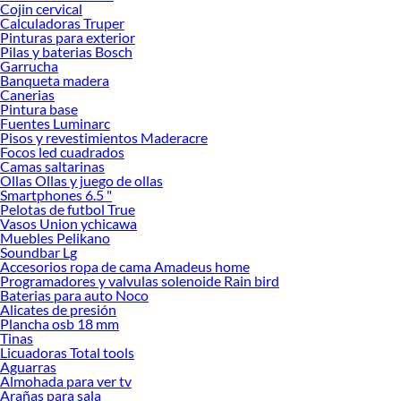
Cojin cervical
rendimiento por rollo. El papel higiénico Ellia se caracteriza por brindar
Calculadoras Truper
equilibrio entre calidad y precio, asegurando una experiencia confiable en el día
Pinturas para exterior
Pilas y baterias Bosch
a día. Además, su presentación práctica facilita el almacenamiento y la
Garrucha
reposición, convirtiéndolo en una opción conveniente para cualquier espacio.
Banqueta madera
Canerias
Descubre cuál se adapta mejor a ti y explora nuestras colecciones disponibles
Pintura base
para encontrar la opción ideal. Conoce más sobre sus beneficios y transforma tu
Fuentes Luminarc
rutina diaria con la comodidad y calidad que ofrece el papel higiénico Ellia.
Pisos y revestimientos Maderacre
Focos led cuadrados
Enlaces relacionados:
Camas saltarinas
Ollas Ollas y juego de ollas
Tachos de basura
Smartphones 6.5 "
Detergente
Pelotas de futbol True
Papel higiénico
Vasos Union ychicawa
Tendedero de ropa
Muebles Pelikano
Trapeador
Soundbar Lg
Escoba
Accesorios ropa de cama Amadeus home
Contenedores de basura
Programadores y valvulas solenoide Rain bird
Ambientador
Baterias para auto Noco
Alicates de presión
Cesto de ropa
Plancha osb 18 mm
Planchadora de ropa
Tinas
Papel toalla
Licuadoras Total tools
Lejia
Aguarras
Limpia vidrios
Almohada para ver tv
Paños absorbentes
Arañas para sala