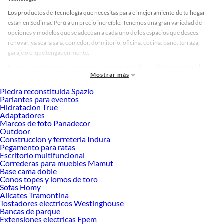
Los productos de Tecnología que necesitas para el mejoramiento de tu hogar
están en Sodimac Perú a un precio increíble. Tenemos una gran variedad de
opciones y modelos que se adecúan a cada uno de los espacios que desees
renovar, ya sea la sala, comedor, dormitorio, oficina, cocina, baño, terraza,
garaje o el que tengas en mente.
En nuestra categoría Tecnología encontrarás modelos en diversos materiales,
Mostrar más
medidas, colores y demás características específicas de tu preferencia. Recuerda
que solo en Sodimac Perú contamos con todo lo necesario para cada uno de tus
Piedra reconstituida Spazio
proyectos en las mejores marcas de calidad y con garantía.
Parlantes para eventos
Hidratacion True
Precios de Tecnología en Sodimac Perú
Adaptadores
Marcos de foto Panadecor
Si buscar ahorrar, estás en la tienda correcta porque en Sodimac tenemos
Outdoor
nuestra política de precios bajos garantizados en Tecnología, así que no dudes
Construccion y ferreteria Indura
más y compra online este producto con sus complementos para que termines tu
Pegamento para ratas
proyecto al 100% a un costo económico. Además, elige entre las opciones de
Escritorio multifuncional
delivery o recojo en tienda.
Correderas para muebles Mamut
Base cama doble
Las mejores marcas de Tecnología
Conos topes y lomos de toro
Sofas Homy
Sabemos que la calidad, confianza y seguridad son factores importantes al
Alicates Tramontina
momento de decidir qué modelo comprar, por ello contamos con una amplia
Tostadores electricos Westinghouse
oferta de marcas prestigiosas y reconocidas en Tecnología. De esta manera,
Bancas de parque
inviertes en durabilidad, rendimiento, excelencia y satisfacción garantizada.
Extensiones electricas Epem