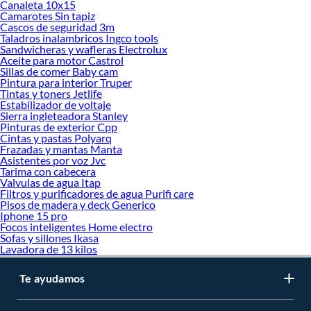
Canaleta 10x15
Camarotes Sin tapiz
Cascos de seguridad 3m
Taladros inalambricos Ingco tools
Sandwicheras y wafleras Electrolux
Aceite para motor Castrol
Sillas de comer Baby cam
Pintura para interior Truper
Tintas y toners Jetlife
Estabilizador de voltaje
Sierra ingleteadora Stanley
Pinturas de exterior Cpp
Cintas y pastas Polyarq
Frazadas y mantas Manta
Asistentes por voz Jvc
Tarima con cabecera
Valvulas de agua Itap
Filtros y purificadores de agua Purifi care
Pisos de madera y deck Generico
Iphone 15 pro
Focos inteligentes Home electro
Sofas y sillones Ikasa
Lavadora de 13 kilos
Te ayudamos