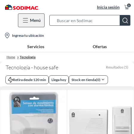
0
Inicia sesión
Menú
Search
Bar
location-
Ingresa tu ubicación
icon
Servicios
Ofertas
Home
Tecnología
Tecnología - house safe
Resultados
(
5
)
Retira desde 120 min
Llega hoy
Stock en tienda
(
0
)