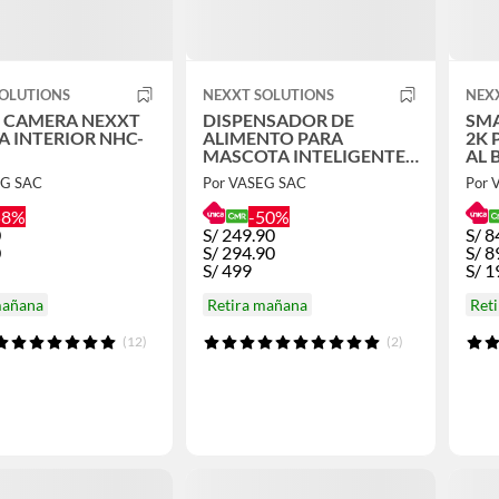
SOLUTIONS
NEXXT SOLUTIONS
NEX
 CAMERA NEXXT
DISPENSADOR DE
SMA
A INTERIOR NHC-
ALIMENTO PARA
2K 
MASCOTA INTELIGENTE
AL 
CON CAMARA Nexxt
EG SAC
Por VASEG SAC
Por 
NHA-P610
58%
-50%
0
S/
249.90
S/
8
0
S/
294.90
S/
8
S/
499
S/
1
mañana
Retira mañana
Ret
(12)
(2)