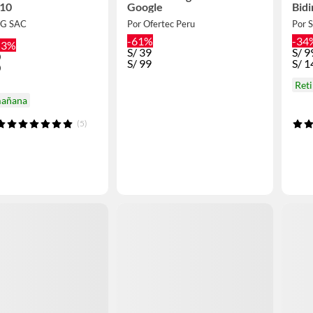
10
Google
Bidi
Son
EG SAC
Por Ofertec Peru
Por 
-61%
-34
53%
S/
39
S/
9
0
S/
99
S/
1
0
Ret
mañana
(5)