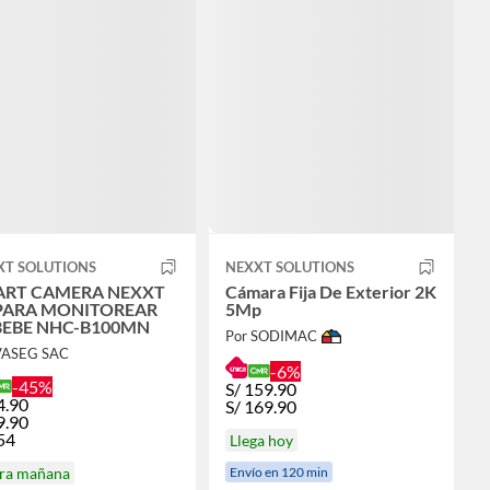
XT SOLUTIONS
NEXXT SOLUTIONS
RT CAMERA NEXXT
Cámara Fija De Exterior 2K
PARA MONITOREAR
5Mp
BEBE NHC-B100MN
Por SODIMAC
VASEG SAC
-6%
-45%
S/
159.90
4.90
S/
169.90
9.90
54
Llega hoy
Envío en 120 min
ira mañana