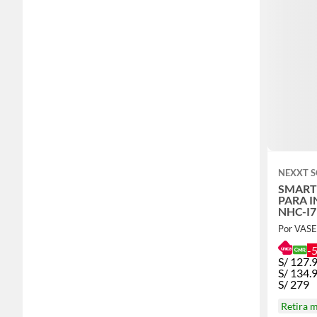
NEXXT 
SMART
PARA I
NHC-I7
Por VAS
-
S/
127.
S/
134.
S/
279
Retira 