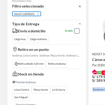
Resultados
(
66
)
Filtro seleccionado
nexxt solutions
Tipo de Entrega
Envío a domicilio
Gratis
Llega hoy
Llega mañana
Retiro en un punto
NEXXT 
Sodimac Lima Centro, Sodimac Plaza Norte, Sodimac La Victoria, Sodimac San Miguel, Sodimac S. J. Lurigancho, Sodimac Chacarilla, Sodimac Av. La Molina, Sodimac Colonial, Maestro Barrios Altos, Sodimac Naranjal
Cámara
Retira desde 120 min
Retira mañana
Por SOD
-
Stock en tienda
S/
179.
S/
189.
Tiendas Sodimac
Envío en 
Lima Centro
Plaza Norte
La Victoria
San Miguel
Tiendas Maestro