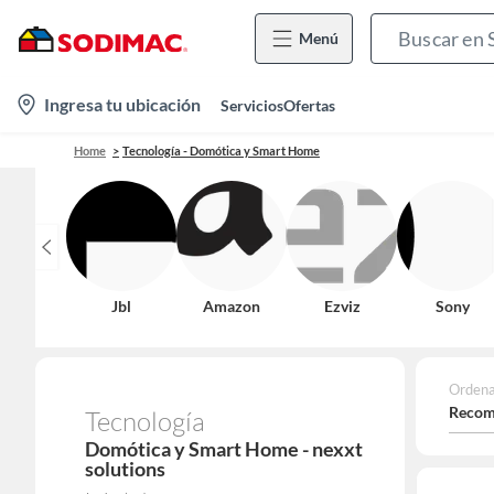
Menú
location-
Ingresa tu ubicación
Servicios
Ofertas
icon
Home
Tecnología - Domótica y Smart Home
Jbl
Amazon
Ezviz
Sony
Ordena
Recom
Tecnología
Domótica y Smart Home - nexxt
solutions