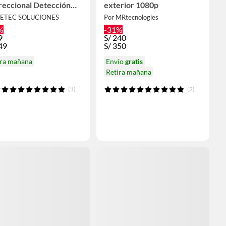
reccional Detección
exterior 1080p
ido Movimiento
SETEC SOLUCIONES
Por MRtecnologies
%
-31%
9
S/
240
49
S/
350
ira mañana
Envío
gratis
Retira mañana
(1)
(2)