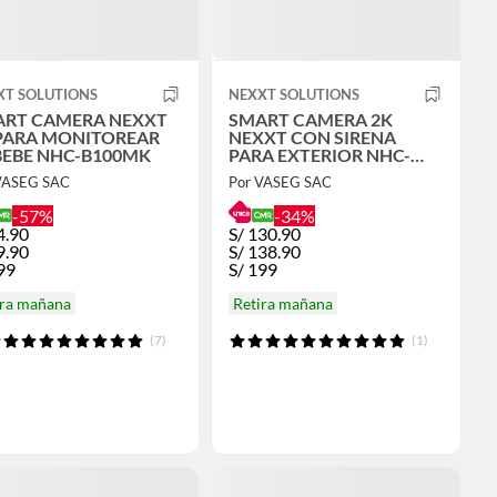
XT SOLUTIONS
NEXXT SOLUTIONS
RT CAMERA NEXXT
SMART CAMERA 2K
PARA MONITOREAR
NEXXT CON SIRENA
BEBE NHC-B100MK
PARA EXTERIOR NHC-
OF10
VASEG SAC
Por VASEG SAC
-57%
-34%
4.90
S/
130.90
9.90
S/
138.90
99
S/
199
ira mañana
Retira mañana
(7)
(1)