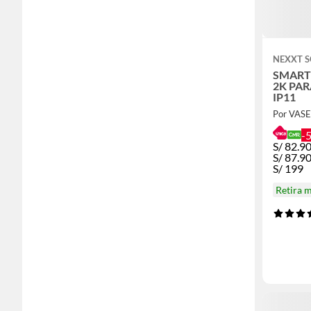
NEXXT 
SMART
2K PAR
IP11
Por VAS
-
S/
82.9
S/
87.9
S/
199
Retira 