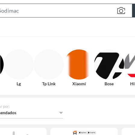
Search
Bar
Lg
Tp Link
Xiaomi
Bose
Hi
r por
:
endados