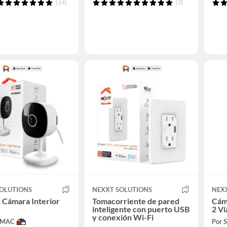
(14)
(3)
SOLUTIONS
NEXXT SOLUTIONS
NEX
 Cámara Interior
Tomacorriente de pared
Cám
inteligente con puerto USB
2 Ví
y conexión Wi-Fi
IMAC
Por