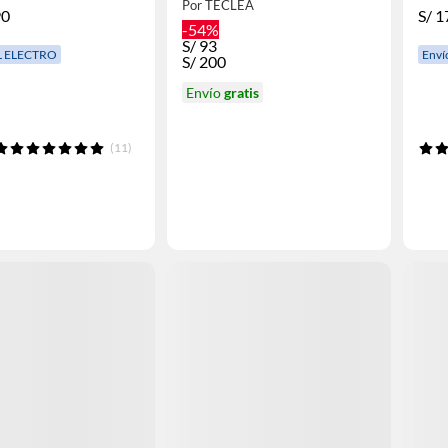
Por TECLEA
90
S/
1
-54%
S/
93
L ELECTRO
Enví
S/
200
Envío
gratis
(11)