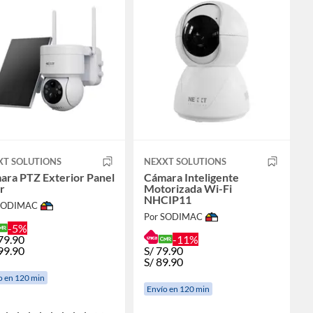
XT SOLUTIONS
NEXXT SOLUTIONS
ara PTZ Exterior Panel
Cámara Inteligente
r
Motorizada Wi-Fi
NHCIP11
 SODIMAC
Por SODIMAC
-5%
79.90
-11%
99.90
S/
79.90
S/
89.90
o en 120 min
Envío en 120 min