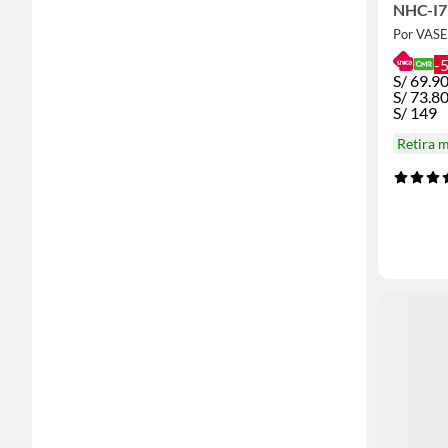
NHC-I7
Por VAS
-
S/
69.9
S/
73.8
S/
149
Retira 