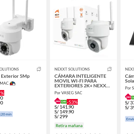
SOLUTIONS
NEXXT SOLUTIONS
NEX
 Exterior 5Mp
CÁMARA INTELIGENTE
Cám
MOVIL WI-FI PARA
Sola
IMAC
EXTERIORES 2K+ NEXXT
Por
NHC-OP10
5%
Por VASEG SAC
90
-53%
90
S/
3
S/
141.90
S/
3
S/
149.90
120 min
S/
299
Enví
Retira mañana