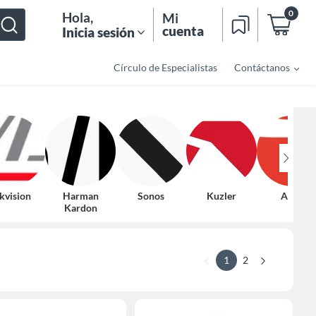
0
Hola
,
Mi
cuenta
Inicia sesión
Círculo de Especialistas
Contáctanos
kvision
Harman
Sonos
Kuzler
Aiwa
Kardon
1
2