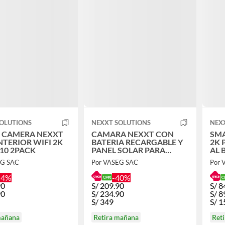
SOLUTIONS
NEXXT SOLUTIONS
NEX
 CAMERA NEXXT
CAMARA NEXXT CON
SMA
NTERIOR WIFI 2K
BATERIA RECARGABLE Y
2K 
10 2PACK
PANEL SOLAR PARA
AL 
EXTERIOR NHC-OF20S
EG SAC
Por VASEG SAC
Por 
54%
-40%
90
S/
209.90
S/
8
90
S/
234.90
S/
8
S/
349
S/
1
mañana
Retira mañana
Ret