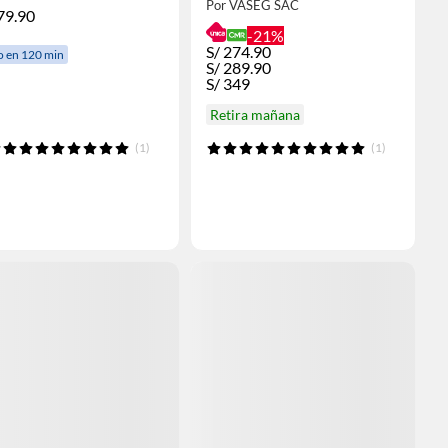
Por VASEG SAC
79.90
-21%
S/
274.90
o en 120 min
S/
289.90
S/
349
Retira mañana
(1)
(1)