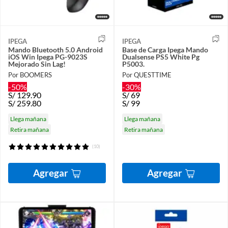
IPEGA
IPEGA
Mando Bluetooth 5.0 Android
Base de Carga Ipega Mando
iOS Win Ipega PG-9023S
Dualsense PS5 White Pg
Mejorado Sin Lag!
P5003.
Por BOOMERS
Por QUESTTIME
-50%
-30%
S/
129.90
S/
69
S/
259.80
S/
99
Llega mañana
Llega mañana
Retira mañana
Retira mañana
(10)
Agregar
Agregar