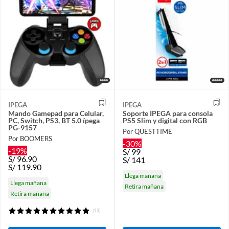
IPEGA
IPEGA
Mando Gamepad para Celular,
Soporte IPEGA para consola
PC, Switch, PS3, BT 5.0 ípega
PS5 Slim y digital con RGB
PG-9157
Por QUESTTIME
Por BOOMERS
-30%
-19%
S/
99
S/
96.90
S/
141
S/
119.90
Llega mañana
Llega mañana
Retira mañana
Retira mañana
(13)