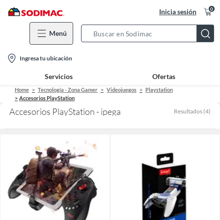
0
Inicia sesión
Menú
Search
Bar
location-
Ingresa tu ubicación
icon
Servicios
Ofertas
Home
Tecnología - Zona Gamer
Videojuegos
Playstation
Accesorios PlayStation
Accesorios PlayStation - ipega
Resultados
(
4
)