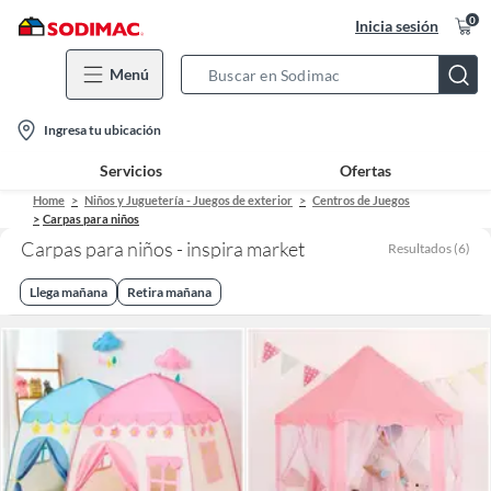
0
Inicia sesión
Menú
Search
Bar
location-
Ingresa tu ubicación
icon
Servicios
Ofertas
Home
Niños y Juguetería - Juegos de exterior
Centros de Juegos
Carpas para niños
Carpas para niños - inspira market
Resultados
(
6
)
Llega mañana
Retira mañana