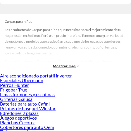
Carpas para niños
Los productos de Carpas para niños que necesitas para el mejoramiento de tu
hogar están en Sodimac Perú a un precio increíble. Tenemos una gran variedad
de opciones y modelos que se adecúan a cada uno de los espacios que desees
renovar, ya sea la sala, comedor, dormitorio, oficina, cocina, baño, terraza,
garaje o el que tengas en mente.
En nuestra categoría Carpas para niños encontrarás modelos en diversos
Mostrar más
materiales, medidas, colores y demás características específicas de tu
preferencia. Recuerda que solo en Sodimac Perú contamos con todo lo
Aire acondicionado portatil inverter
necesario para cada uno de tus proyectos en las mejores marcas de calidad y con
Especiales Ubermann
Perros Hunter
garantía.
Frigobar True
Precios de Carpas para niños en Sodimac Perú
Limas formones y escofinas
Griferias Galusa
Si buscar ahorrar, estás en la tienda correcta porque en Sodimac tenemos
Baterias para auto Cafini
nuestra política de precios bajos garantizados en Carpas para niños, así que no
Pelotas de basquet Winstar
dudes más y compra online este producto con sus complementos para que
Edredones 2 plazas
termines tu proyecto al 100% a un costo económico. Además, elige entre las
Juegos deportivos
Planchas Cecotec
opciones de delivery o recojo en tienda.
Cobertores para auto Oem
Las mejores marcas de Carpas para niños