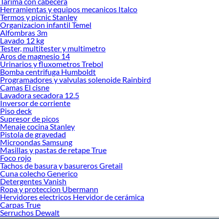
Tarima con cabecera
Herramientas y equipos mecanicos Italco
Sabemos que la calidad, confianza y seguridad son factores importantes al
Termos y picnic Stanley
momento de decidir qué modelo comprar, por ello contamos con una amplia
Organizacion infantil Temel
oferta de marcas prestigiosas y reconocidas en Carpas para niños. De esta
Alfombras 3m
manera, inviertes en durabilidad, rendimiento, excelencia y satisfacción
Lavado 12 kg
Tester, multitester y multimetro
garantizada.
Aros de magnesio 14
Urinarios y fluxometros Trebol
Bomba centrifuga Humboldt
Programadores y valvulas solenoide Rainbird
Camas El cisne
Lavadora secadora 12.5
Inversor de corriente
Piso deck
Supresor de picos
Menaje cocina Stanley
Pistola de gravedad
Microondas Samsung
Masillas y pastas de retape True
Foco rojo
Tachos de basura y basureros Gretail
Cuna colecho Generico
Detergentes Vanish
Ropa y proteccion Ubermann
Hervidores electricos Hervidor de cerámica
Carpas True
Serruchos Dewalt