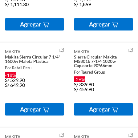
S/
1,111.30
S/
1,899
Agregar
Agregar
MAKITA
MAKITA
Makita Sierra Circular 7 1/4"
Sierra Circular Makita
1600w Maleta Plástica
M5801b 7-1/4 1020w
Cap.corte 90°66mm
Por Retail Peru.
Por Taured Group
-18%
-26%
S/
529.90
S/
339.90
S/
649.90
S/
459.90
Agregar
Agregar
MAKITA
MAKITA