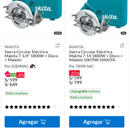
MAKITA
MAKITA
Sierra Circular Eléctrica
Sierra Circular Eléctrica
Makita 7-1/4" 1800W + Disco
Makita 7-14 1800W + Disco +
+ Maletín
Maletín 5007NK MAKITA
Por SODIMAC
Por TAYM SAC
-25%
-8%
S/
599
S/
599
S/
799
S/
649
Llega
gratis
mañana
Retira mañana
Retira mañana
(11)
(2)
Agregar
Agregar