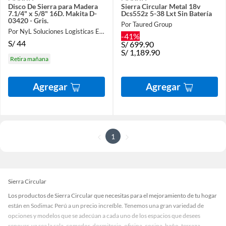
Disco De Sierra para Madera
Sierra Circular Metal 18v
7.1/4" x 5/8" 16D. Makita D-
Dcs552z 5-38 Lxt Sin Batería
03420 - Gris.
Por Taured Group
Por NyL Soluciones Logisticas EIRL
-41%
S/
44
S/
699.90
S/
1,189.90
Retira mañana
Agregar
Agregar
1
Sierra Circular
Los productos de Sierra Circular que necesitas para el mejoramiento de tu hogar
están en Sodimac Perú a un precio increíble. Tenemos una gran variedad de
opciones y modelos que se adecúan a cada uno de los espacios que desees
renovar, ya sea la sala, comedor, dormitorio, oficina, cocina, baño, terraza,