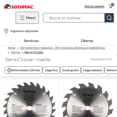
0
Inicia sesión
Menú
Search
Bar
location-
Ingresa tu ubicación
icon
Servicios
Ofertas
Home
Herramientas y máquinas - Herramientas eléctricas e inalámbricas
Sierras
Sierra Circular
Sierra Circular - makita
Resultados
(
45
)
Retira desde 120 min
Llega hoy
Envío gratis
Llega mañana
Retira