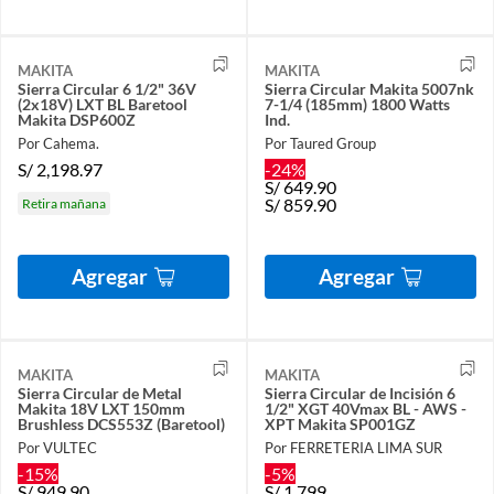
MAKITA
MAKITA
Sierra Circular 6 1/2" 36V
Sierra Circular Makita 5007nk
(2x18V) LXT BL Baretool
7-1/4 (185mm) 1800 Watts
Makita DSP600Z
Ind.
Por Cahema.
Por Taured Group
S/
2,198.97
-24%
S/
649.90
S/
859.90
Retira mañana
Agregar
Agregar
MAKITA
MAKITA
Sierra Circular de Metal
Sierra Circular de Incisión 6
Makita 18V LXT 150mm
1/2" XGT 40Vmax BL - AWS -
Brushless DCS553Z (Baretool)
XPT Makita SP001GZ
Por VULTEC
Por FERRETERIA LIMA SUR
-15%
-5%
S/
949.90
S/
1,799