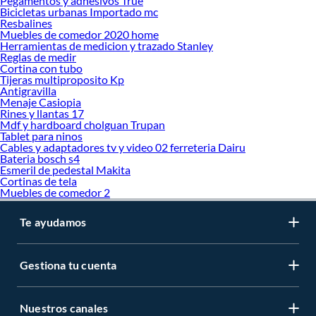
Pegamentos y adhesivos True
Bicicletas urbanas Importado mc
Resbalines
Muebles de comedor 2020 home
Herramientas de medicion y trazado Stanley
Reglas de medir
Cortina con tubo
Tijeras multiproposito Kp
Antigravilla
Menaje Casiopia
Rines y llantas 17
Mdf y hardboard cholguan Trupan
Tablet para ninos
Cables y adaptadores tv y video 02 ferreteria Dairu
Bateria bosch s4
Esmeril de pedestal Makita
Cortinas de tela
Muebles de comedor 2
Te ayudamos
Gestiona tu cuenta
Nuestros canales