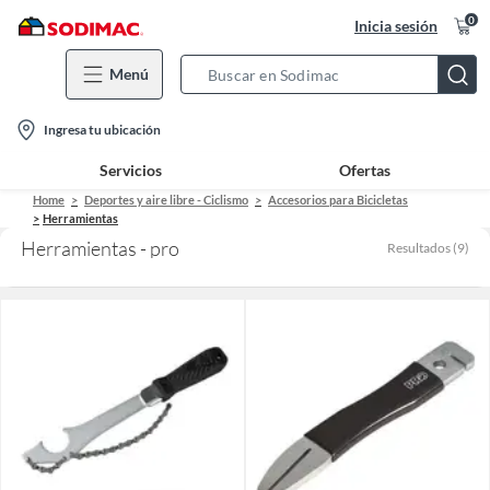
0
Inicia sesión
Menú
Search
Bar
location-
Ingresa tu ubicación
icon
Servicios
Ofertas
Home
Deportes y aire libre - Ciclismo
Accesorios para Bicicletas
Herramientas
Herramientas - pro
Resultados
(
9
)