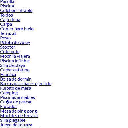
Parrilla
proyectos en las mejores marcas de calidad y con garantía.
Piscina
Colchon inflable
Precios de Herramientas en Sodimac Perú
Toldos
Caja china
Si buscar ahorrar, estás en la tienda correcta porque en Sodimac tenemos
Carpa
nuestra política de precios bajos garantizados en Herramientas, así que no
Cooler para hielo
dudes más y compra online este producto con sus complementos para que
Terrazas
termines tu proyecto al 100% a un costo económico. Además, elige entre las
Pesas
opciones de delivery o recojo en tienda.
Pelota de voley
Scooter
Las mejores marcas de Herramientas
Columpio
Mochila viajera
Sabemos que la calidad, confianza y seguridad son factores importantes al
Piscina inflable
momento de decidir qué modelo comprar, por ello contamos con una amplia
Silla de playa
oferta de marcas prestigiosas y reconocidas en Herramientas. De esta manera,
Cama saltarina
inviertes en durabilidad, rendimiento, excelencia y satisfacción garantizada.
Hamaca
Bolsa de dormir
Barras para hacer ejercicio
Fulbito de mesa
Camping
Piscinas armables
Ca�a de pescar
Flotador
Mesa de ping pong
Muebles de terraza
Silla plegable
Juego de terraza