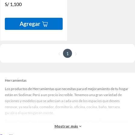
S/
1,100
Agregar
1
Herramientas
Los productos de Herramientas que necesitas para el mejoramiento de tu hogar
están en Sodimac Perú a un precio increíble. Tenemos una gran variedad de
opciones y modelos que se adecúan a cada uno de los espacios que desees
renovar, ya sea la sala, comedor, dormitorio, oficina, cocina, baño, terraza,
garaje o el que tengas en mente.
En nuestra categoría Herramientas encontrarás modelos en diversos materiales,
Mostrar más
medidas, colores y demás características específicas de tu preferencia. Recuerda
que solo en Sodimac Perú contamos con todo lo necesario para cada uno de tus