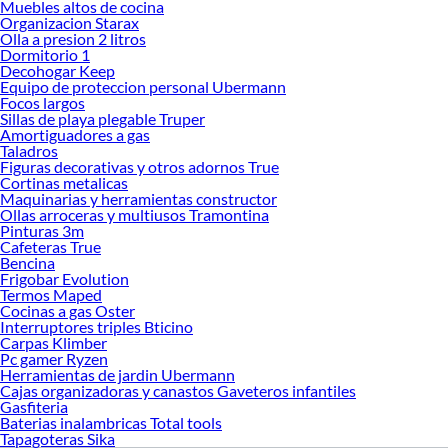
Las mejores marcas de Teflones y sellos
Muebles altos de cocina
Organizacion Starax
Sabemos que la calidad, confianza y seguridad son factores importantes al
Olla a presion 2 litros
momento de decidir qué modelo comprar, por ello contamos con una amplia
Dormitorio 1
oferta de marcas prestigiosas y reconocidas en Teflones y sellos. De esta manera,
Decohogar Keep
inviertes en durabilidad, rendimiento, excelencia y satisfacción garantizada.
Equipo de proteccion personal Ubermann
Focos largos
Sillas de playa plegable Truper
Amortiguadores a gas
Taladros
Figuras decorativas y otros adornos True
Cortinas metalicas
Maquinarias y herramientas constructor
Ollas arroceras y multiusos Tramontina
Pinturas 3m
Cafeteras True
Bencina
Frigobar Evolution
Termos Maped
Cocinas a gas Oster
Interruptores triples Bticino
Carpas Klimber
Pc gamer Ryzen
Herramientas de jardin Ubermann
Cajas organizadoras y canastos Gaveteros infantiles
Gasfiteria
Baterias inalambricas Total tools
Tapagoteras Sika