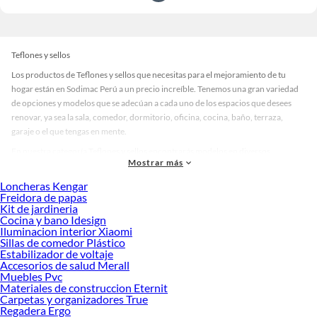
Teflones y sellos
Los productos de Teflones y sellos que necesitas para el mejoramiento de tu
hogar están en Sodimac Perú a un precio increíble. Tenemos una gran variedad
de opciones y modelos que se adecúan a cada uno de los espacios que desees
renovar, ya sea la sala, comedor, dormitorio, oficina, cocina, baño, terraza,
garaje o el que tengas en mente.
En nuestra categoría Teflones y sellos encontrarás modelos en diversos
Mostrar más
materiales, medidas, colores y demás características específicas de tu
preferencia. Recuerda que solo en Sodimac Perú contamos con todo lo
Loncheras Kengar
necesario para cada uno de tus proyectos en las mejores marcas de calidad y con
Freidora de papas
Kit de jardineria
garantía.
Cocina y bano Idesign
Precios de Teflones y sellos en Sodimac Perú
Iluminacion interior Xiaomi
Sillas de comedor Plástico
Si buscar ahorrar, estás en la tienda correcta porque en Sodimac tenemos
Estabilizador de voltaje
nuestra política de precios bajos garantizados en Teflones y sellos, así que no
Accesorios de salud Merall
dudes más y compra online este producto con sus complementos para que
Muebles Pvc
termines tu proyecto al 100% a un costo económico. Además, elige entre las
Materiales de construccion Eternit
Carpetas y organizadores True
opciones de delivery o recojo en tienda.
Regadera Ergo