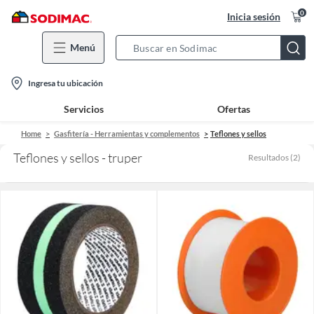
0
Inicia sesión
Menú
Search
Bar
location-
Ingresa tu ubicación
icon
Servicios
Ofertas
Home
Gasfitería - Herramientas y complementos
Teflones y sellos
Teflones y sellos - truper
Resultados
(
2
)