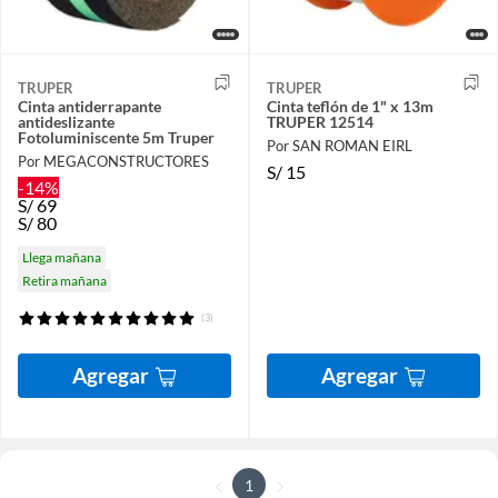
TRUPER
TRUPER
Cinta antiderrapante
Cinta teflón de 1" x 13m
antideslizante
TRUPER 12514
Fotoluminiscente 5m Truper
Por SAN ROMAN EIRL
Por MEGACONSTRUCTORES
S/
15
-14%
S/
69
S/
80
Llega mañana
Retira mañana
(3)
Agregar
Agregar
1