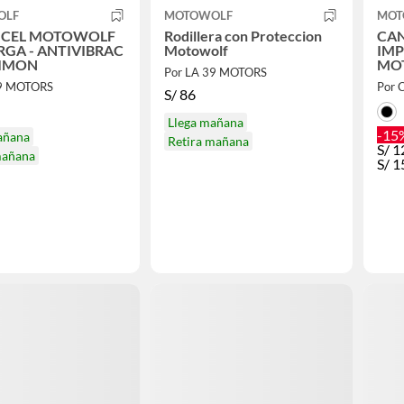
OLF
MOTOWOLF
MOT
 CEL MOTOWOLF
Rodillera con Proteccion
CA
RGA - ANTIVIBRAC
Motowolf
IMP
TIMON
MO
Por LA 39 MOTORS
39 MOTORS
Por 
S/
86
Llega mañana
-15
añana
Retira mañana
S/
1
mañana
S/
1