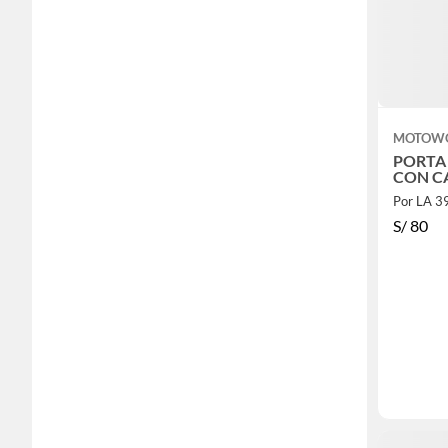
MOTOW
PORTA 
CON C
Por LA 
S/
80