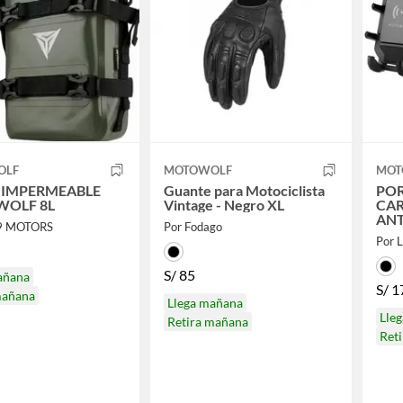
OLF
MOTOWOLF
MOT
 IMPERMEABLE
Guante para Motociclista
PO
OLF 8L
Vintage - Negro XL
CAR
ANT
39 MOTORS
Por Fodago
Por 
S/
85
añana
S/
1
mañana
Llega mañana
Lle
Retira mañana
Ret