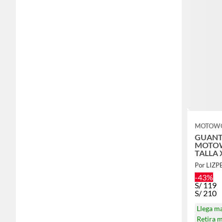
MOTOW
GUANT
MOTO
TALLA 
Por LIZP
-43%
S/
119
S/
210
Llega m
Retira 