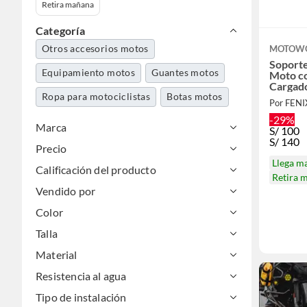
Retira mañana
Categoría
Otros accesorios motos
MOTOW
Soporte
Equipamiento motos
Guantes motos
Moto co
Cargad
Ropa para motociclistas
Botas motos
Por FEN
-29%
Marca
S/
100
S/
140
Precio
Llega m
Calificación del producto
Retira 
Vendido por
Color
Talla
Material
Resistencia al agua
Tipo de instalación