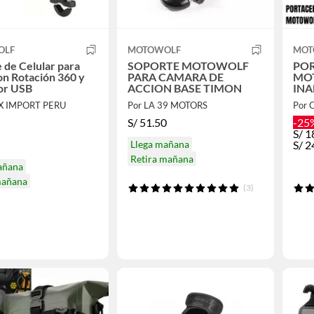
OLF
MOTOWOLF
MOT
 de Celular para
SOPORTE MOTOWOLF
PO
n Rotación 360 y
PARA CAMARA DE
MO
or USB
ACCION BASE TIMON
INA
ANT
IX IMPORT PERU
Por LA 39 MOTORS
Por 
AGA
MAN
S/
51.50
-25
S/
1
Llega mañana
S/
2
Retira mañana
añana
mañana
(3)