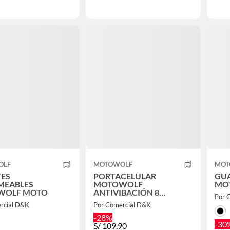
OLF
MOTOWOLF
MOT
ES
PORTACELULAR
GU
MEABLES
MOTOWOLF
MO
WOLF MOTO
ANTIVIBACIÓN 8
Por 
AGARRES 360° PARA
rcial D&K
Por Comercial D&K
MANILLAR
-28%
-30
S/
109.90