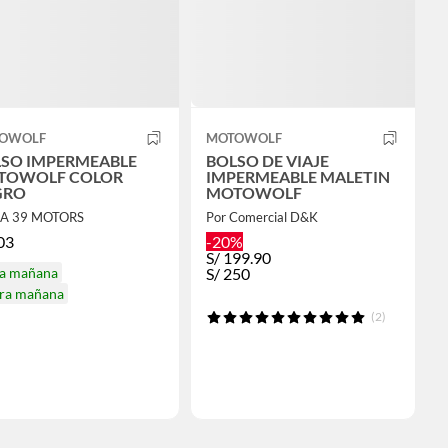
OWOLF
MOTOWOLF
SO IMPERMEABLE
BOLSO DE VIAJE
TOWOLF COLOR
IMPERMEABLE MALETIN
GRO
MOTOWOLF
LA 39 MOTORS
Por Comercial D&K
03
-20%
S/
199.90
ga mañana
S/
250
ira mañana
(2)