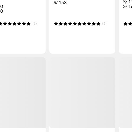
S/
1
S/
153
90
S/
1
90
(1)
(2)