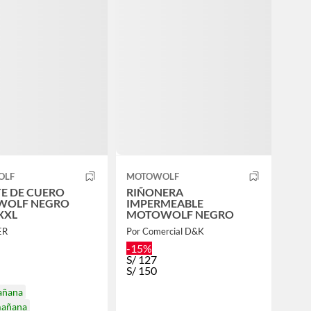
OLF
MOTOWOLF
E DE CUERO
RIÑONERA
WOLF NEGRO
IMPERMEABLE
XXL
MOTOWOLF NEGRO
ER
Por Comercial D&K
-15%
S/
127
S/
150
añana
mañana