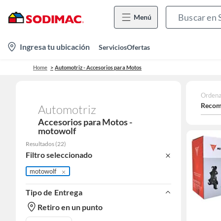
Menú
location-
Ingresa tu ubicación
Servicios
Ofertas
icon
Home
Automotriz - Accesorios para Motos
Ordena
Recom
Automotriz
Accesorios para Motos -
motowolf
Resultados
(
22
)
Filtro seleccionado
motowolf
Tipo de Entrega
Retiro en un punto