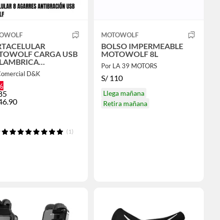
OWOLF
MOTOWOLF
RTACELULAR
BOLSO IMPERMEABLE
TOWOLF CARGA USB
MOTOWOLF 8L
LAMBRICA
Por LA 39 MOTORS
IVIBACIÓN 8
Comercial D&K
RRES 360° PARA
S/
110
ILLAR
%
85
Llega mañana
46.90
Retira mañana
(1)