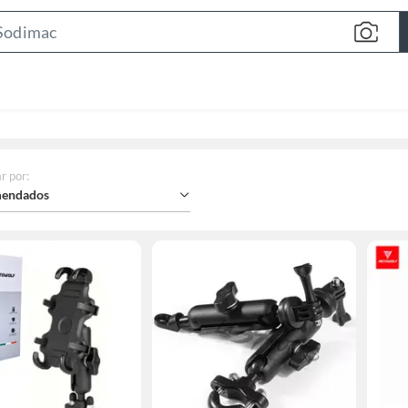
Search
Bar
r por
:
endados