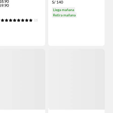
18.90
S/
140
69.90
Llega mañana
Retira mañana
(2)