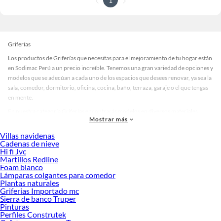
1
Griferías
Los productos de Griferías que necesitas para el mejoramiento de tu hogar están
en Sodimac Perú a un precio increíble. Tenemos una gran variedad de opciones y
modelos que se adecúan a cada uno de los espacios que desees renovar, ya sea la
sala, comedor, dormitorio, oficina, cocina, baño, terraza, garaje o el que tengas
en mente.
En nuestra categoría Griferías encontrarás modelos en diversos materiales,
Mostrar más
medidas, colores y demás características específicas de tu preferencia. Recuerda
que solo en Sodimac Perú contamos con todo lo necesario para cada uno de tus
Villas navidenas
proyectos en las mejores marcas de calidad y con garantía.
Cadenas de nieve
Hi fi Jvc
Precios de Griferías en Sodimac Perú
Martillos Redline
Foam blanco
Si buscar ahorrar, estás en la tienda correcta porque en Sodimac tenemos
Lámparas colgantes para comedor
nuestra política de precios bajos garantizados en Griferías, así que no dudes más
Plantas naturales
y compra online este producto con sus complementos para que termines tu
Griferias Importado mc
proyecto al 100% a un costo económico. Además, elige entre las opciones de
Sierra de banco Truper
delivery o recojo en tienda.
Pinturas
Perfiles Construtek
Las mejores marcas de Griferías