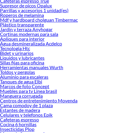
Cafeteras espresso True
Supresor de picos Opalux
Sabemos que la calidad, confianza y seguridad son factores importantes al
Parrillas y accesorios 1 unidad(es)
momento de decidir qué modelo comprar, por ello contamos con una amplia
Roperos de melamina
oferta de marcas prestigiosas y reconocidas en Griferías. De esta manera,
Mdf y hardboard cholguan Timbermac
inviertes en durabilidad, rendimiento, excelencia y satisfacción garantizada.
Plástico transparente
Jardin y terraza Anyhogar
Cortinas modernas para sala
Apliques para interior
Agua desmineralizada Acdelco
Tecnologia Htc
Bidet y urinarios
Liquidos y lubricantes
Sillas fijas para oficina
Herramientas manuales Wurth
Toldos y pergolas
Aluminio para escaleras
Tanques de agua Elbi
Marcos de foto Concept
Muebles para tv Linea brasil
Manguera corrugada
Centros de entretenimiento Movenda
Cama comodoy de 1 plaza
Estantes de madera
Celulares y telefonos Epik
Cafeteras espresso
Cocina 6 hornillas
Insecticidas Plop