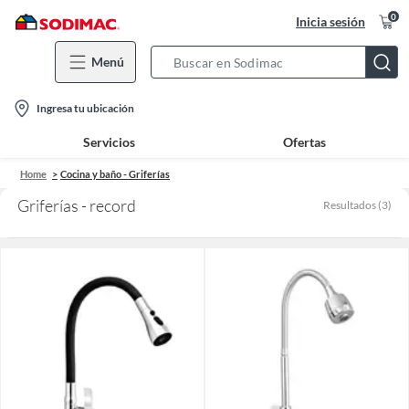
0
Inicia sesión
Menú
Search
Bar
location-
Ingresa tu ubicación
icon
Servicios
Ofertas
Home
Cocina y baño - Griferías
Griferías - record
Resultados
(
3
)