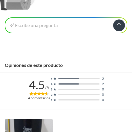
Escribe una pregunta
Opiniones de este producto
2
5
4.5
2
4
/5
0
3
0
2
4
comentarios
0
1