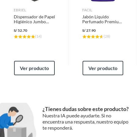
dispensadores te permiten mantener tus espacios
EBRIEL
FACIL
organizados y limpios, mientras que los jabones líquidos te
Dispensador de Papel
Jabón Líquido
brindan la higiene que necesitas para tu hogar. ¡Encuentra la
Higiénico Jumbo
Perfumado Premium
combinación perfecta para tus necesidades!
Ebriel
Fácil 4L
S/
52.70
S/
27.90
(
14
)
(
28
)
Ver producto
Ver producto
¿Tienes dudas sobre este producto?
Nuestra IA puede ayudarte. Si no
encuentra una respuesta, nuestro equipo
te responderá.