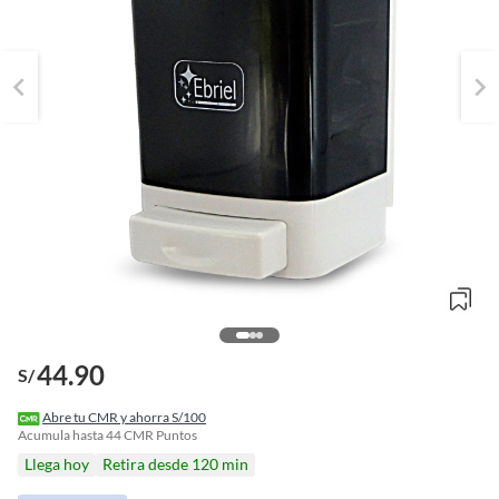
44.90
S/
o
f
Abre tu CMR y ahorra S/100
n
Acumula hasta
44
CMR Puntos
I
Llega hoy
Retira desde 120 min
r
e