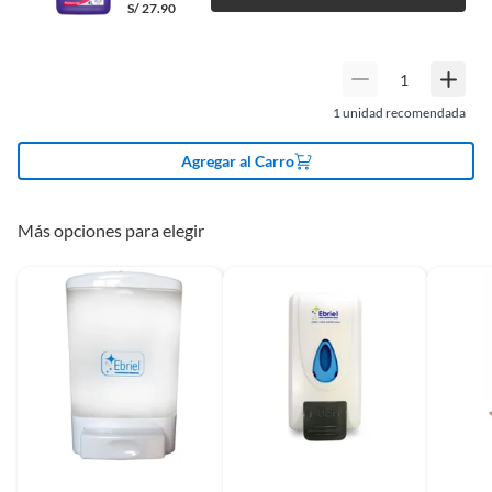
Productos que hayan sido previamente instalados previamente
S/
27.90
(incluye asientos de inodoro con empaque abierto).
Baterías de auto.
Motocicletas.
1
unidad recomendada
Otros plazos para devolución y cambio
Agregar al Carro
Las siguientes categorías cuentan con los siguientes plazos de devolución
y cambio:
2 días calendarios:
Cemento, mezclas de hormigón, morteros,
Más opciones para elegir
yeso y otros productos para asfalto.
7 días calendarios:
Productos eléctricos o a combustión,
electrodomésticos, tecnología, línea blanca, colchones, muebles,
bicicletas y máquinas de ejercicio.
Deben estar cerrados, con todos sus sellos y etiquetas
Recuerda que el producto debe estar limpio, en buen estado, sin uso y
deberá contar con todos sus accesorios, manuales de uso y con el
empaque original en perfectas condiciones (sin rayas, piquetes,
abolladuras, manchas, etc.).