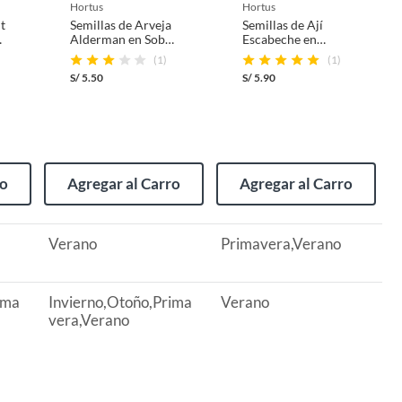
hortus
hortus
t
Semillas de Arveja
Semillas de Ají
Alderman en Sobre
Escabeche en
0.3 gr
Sobre 1 unidad
(1)
(1)
S/
5.50
S/
5.90
ro
Agregar al Carro
Agregar al Carro
Verano
Primavera,Verano
ima
Invierno,Otoño,Prima
Verano
vera,Verano