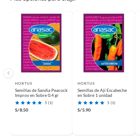
etc.).
Características
Las Semillas Grass Bermuda Black Jack son ideales para zonas
pisoteo. Además, su floración se da en otoño, lo que te permi
marca Hortus te ofrece un producto de alta calidad para que p
Complementa tu compra con product
Para complementar tu compra, te recomendamos que visites la
una gran variedad de productos para nutrir tu césped y mant
grass natural y semillas, donde encontrarás una amplia gama d
HORTUS
HORTUS
Semillas de Sandia Peacock
Semillas de Ají Escabeche
Improv en Sobre 0.4 gr
en Sobre 1 unidad
5
(1)
5
(1)
S/
8.50
S/
5.90