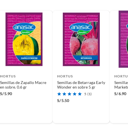
 costeras y playas, ya que son altamente resistentes al
tirá disfrutar de un césped verde durante más tiempo. La
uedas disfrutar de un jardín hermoso y saludable.
os para tu jardín
 sección de fertilizante, abono y semillas. Encontrarás
enerlo saludable. También puedes explorar la sección de
e opciones para crear un jardín único y personalizado.
HORTUS
HORTUS
HORTU
Semillas de Zapallo Macre
Semillas de Betarraga Early
Semilla
en sobre. 0.6 gr
Wonder en sobre 5 gr
Marketm
S/
5.90
S/
6.90
5
(1)
S/
5.50