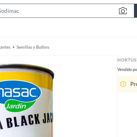
S
e
a
r
c
zantes
Semillas y Bulbos
h
B
HORTUS
a
Vendido po
r
Pr