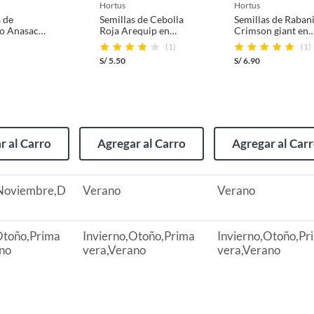
hortus
hortus
s de
Semillas de Cebolla
Semillas de Rabani
o Anasac
Roja Arequip en
Crimson giant en
 0.3 gr
sobre 3 gr
sobre 0.5 gr
(1)
(1)
S/
5.50
S/
6.90
(incluye asientos de inodoro con empaque abierto).
r al Carro
Agregar al Carro
Agregar al Car
s de devolución y cambio:
Noviembre,D
Verano
Verano
so y otros productos para asfalto.
rodomésticos, tecnología, línea blanca, colchones, muebles,
Otoño,Prima
Invierno,Otoño,Prima
Invierno,Otoño,Pr
no
vera,Verano
vera,Verano
, sin uso y deberá contar con todos sus accesorios,
diciones (sin rayas, piquetes, abolladuras, manchas,