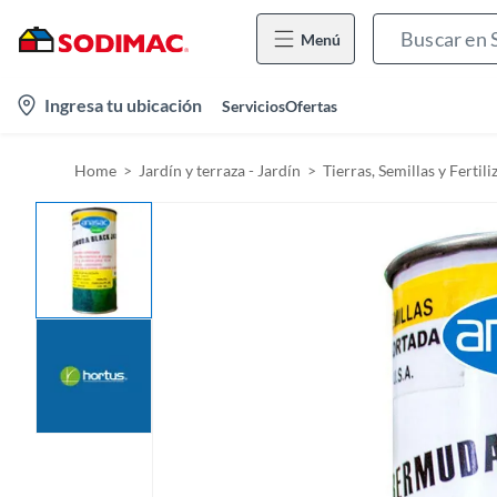
Menú
l
Ingresa tu ubicación
Servicios
Ofertas
o
c
Home
Jardín y terraza - Jardín
Tierras, Semillas y Fertili
a
t
i
o
n
-
i
c
o
n