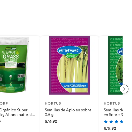
CORP
HORTUS
HORTUS
Orgánico Super
Semillas de Apio en sobre
Semillas de Cul
 kg Abono natural
0.5 gr
en Sobre 3 gr
o contenido de
0
S/
6.90
eno 21 cm5 cm24
S/
8.90