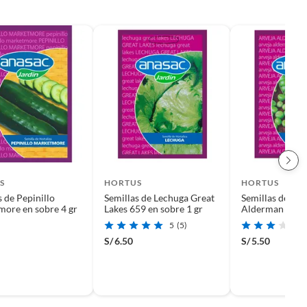
S
HORTUS
HORTUS
s de Pepinillo
Semillas de Lechuga Great
Semillas de Arv
ore en sobre 4 gr
Lakes 659 en sobre 1 gr
Alderman en So
5
(5)
S/
6.50
S/
5.50