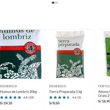
GENERICO
GENERICO
FERTI
Humus de Lombriz 20kg
Tierra Preparada 5 kg
Abono 
Grass 2
4.8
(29)
4.6
(5)
con alt
S/
16.9
S/
24.10
S/
8.50
nitróg
cm