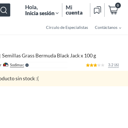
0
Hola
,
Mi
cuenta
Inicia sesión
Círculo de Especialistas
Contáctanos
o
f
n
I
r
e
Semillas Grass Bermuda Black Jack x 100 g
|
l
l
e
3.2 (6)
r
Sodimac
S
oducto sin stock :(