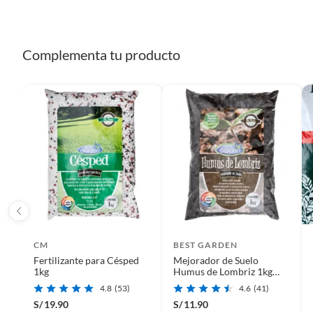
Complementa tu producto
CM
BEST GARDEN
Fertilizante para Césped
Mejorador de Suelo
1kg
Humus de Lombriz 1kg
Abono 16 cm21 cm4 cm
4.8
(53)
4.6
(41)
S/
19.90
S/
11.90