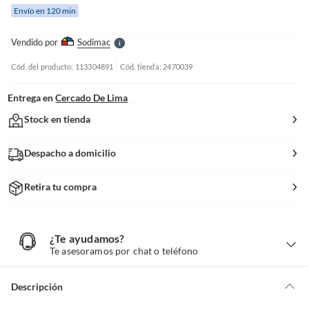
e
Envío en 120 min
l
l
e
Vendido por
Sodimac
S
Cód. del producto: 113304891
Cód. tienda: 2470039
Entrega en
Cercado De Lima
Stock en tienda
Despacho a domicilio
Retira tu compra
¿Te ayudamos?
¿
T
Te asesoramos por chat o teléfono
e
a
y
u
d
Descripción
a
m
o