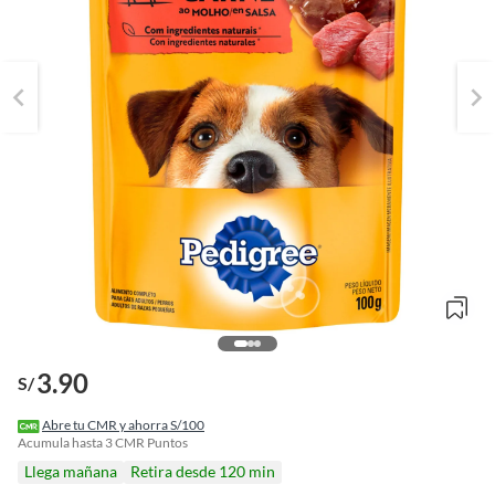
3.90
S/
o
f
Abre tu CMR y ahorra S/100
n
Acumula hasta
3
CMR Puntos
I
Llega mañana
Retira desde 120 min
r