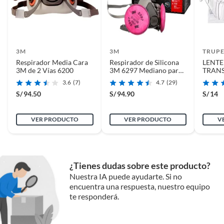
3M
3M
TRUP
Respirador Media Cara
Respirador de Silicona
LENTE
3M de 2 Vías 6200
3M 6297 Mediano para
TRANS
Rostro
TRUP
3.6
(7)
4.7
(29)
S/
94.50
S/
94.90
S/
14
VER PRODUCTO
VER PRODUCTO
V
¿Tienes dudas sobre este producto?
Nuestra IA puede ayudarte. Si no
encuentra una respuesta, nuestro equipo
te responderá.