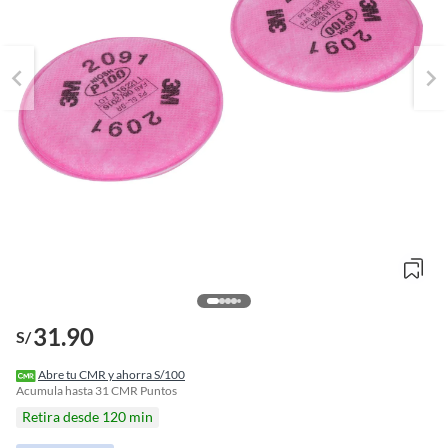
31.90
S/
o
f
Abre tu CMR y ahorra S/100
n
Acumula hasta
31
CMR Puntos
I
Retira desde 120 min
r
e