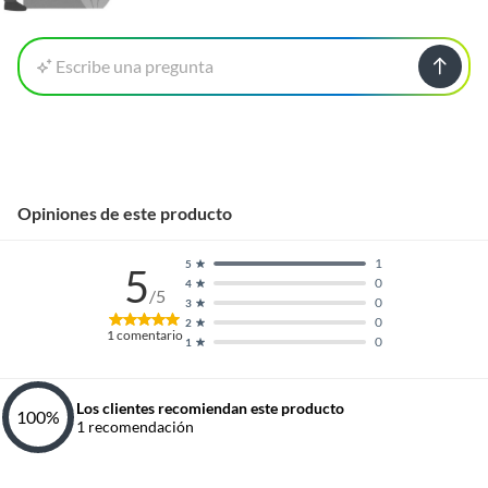
Escribe una pregunta
Opiniones de este producto
1
5
5
0
4
/5
0
3
0
2
1
comentario
0
1
Los clientes recomiendan este producto
100
%
1
recomendación