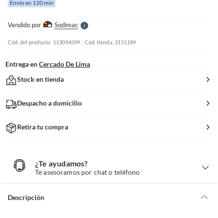
Envío en 120 min
l
l
e
Vendido por
Sodimac
S
Cód. del producto: 113094599
Cód. tienda: 2151189
Entrega en
Cercado De Lima
Stock en tienda
Despacho a domicilio
Retira tu compra
¿Te ayudamos?
¿
T
Te asesoramos por chat o teléfono
e
a
y
u
d
Descripción
a
m
o
s