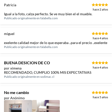
Patricia
hace 2 años
Igual a la foto, calza perfecto. Se ve muy bien el el mueble.
Publicado originalmente en
falabella.com
miguel
hace 4 años
exelente calidad mejor de lo que esperaba ..para el precio ..exelente
Publicado originalmente en
falabella.com
BUENA DESICION DE CO
hace 4 años
por ximena
RECOMENDADO, CUMPLIO 100% MIS EXPECTATIVAS
Publicado originalmente en
sodimac.cl
No me cambio
hace 5 años
por Anónimo