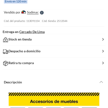
Envío en 120 min
l
l
e
Vendido por
Sodimac
S
Cód. del producto: 113091154
Cód. tienda: 2513544
Entrega en
Cercado De Lima
Stock en tienda
Despacho a domicilio
Retira tu compra
Descripción