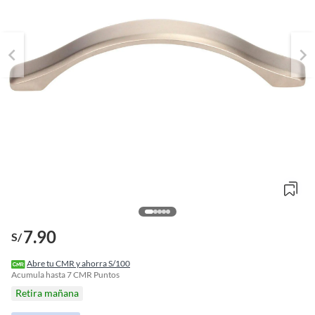
7.90
S/
o
f
Abre tu CMR y ahorra S/100
n
Acumula hasta
7
CMR Puntos
I
Retira mañana
r
e