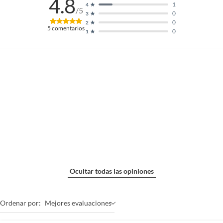
4.8
1
4
/5
0
3
0
2
5
comentarios
0
1
Ocultar todas las opiniones
Ordenar por:
Mejores evaluaciones