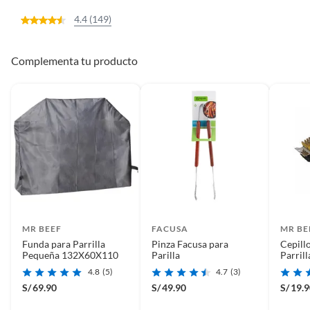
4.4 (149)
Complementa tu producto
MR BEEF
FACUSA
MR BE
Funda para Parrilla
Pinza Facusa para
Cepill
Pequeña 132X60X110
Parilla
Parrill
4.8
(5)
4.7
(3)
S/
69.90
S/
49.90
S/
19.